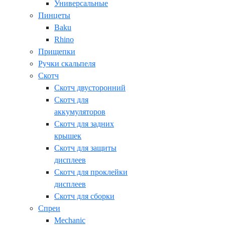
Универсальные
Пинцеты
Baku
Rhino
Прищепки
Ручки скальпеля
Скотч
Скотч двусторонний
Скотч для
аккумуляторов
Скотч для задних
крышек
Скотч для защиты
дисплеев
Скотч для проклейки
дисплеев
Скотч для сборки
Спреи
Mechanic