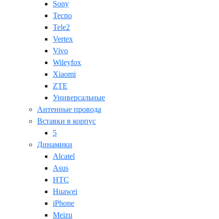
Sony
Tecno
Tele2
Vertex
Vivo
Wileyfox
Xiaomi
ZTE
Универсальные
Антенные провода
Вставки в корпус
5
Динамики
Alcatel
Asus
HTC
Huawei
iPhone
Meizu