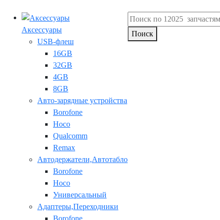
Аксессуары
Поиск
USB-флеш
16GB
32GB
4GB
8GB
Авто-зарядные устройства
Borofone
Hoco
Qualcomm
Remax
Автодержатели,Автотабло
Borofone
Hoco
Универсальный
Адаптеры,Переходники
Borofone