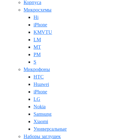
Корпуса
Микросхемы
Hi
iPhone
KMVTU
LM
MT
PM
S
Микрофоны
HTC
Huawei
iPhone
LG
Nokia
Samsung
Xiaomi
Универсальные
Наборы заглушек