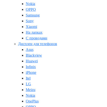
Nokia
OPPO
Samsung
Sony
Xiaomi
На лапках
С проводами
Дисплеи для телефонов
Asus
Blackview
Huawei
Infinix
iPhone
Itel
LG
Meizu
Nokia
OnePlus
OPPO