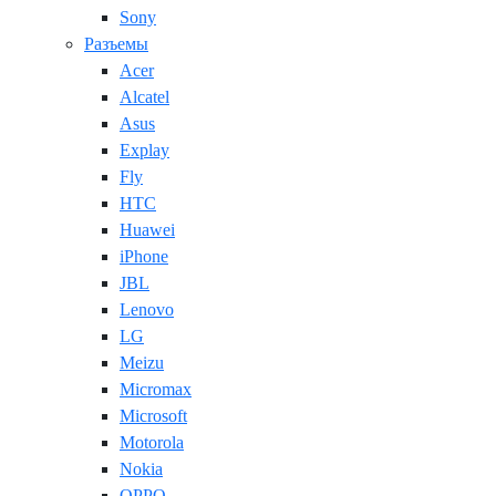
Sony
Разъемы
Acer
Alcatel
Asus
Explay
Fly
HTC
Huawei
iPhone
JBL
Lenovo
LG
Meizu
Micromax
Microsoft
Motorola
Nokia
OPPO