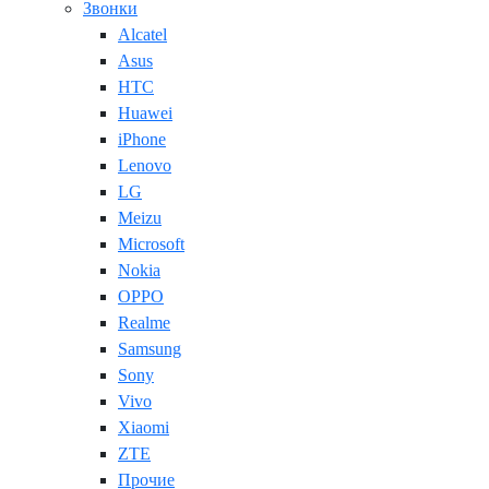
Звонки
Alcatel
Asus
HTC
Huawei
iPhone
Lenovo
LG
Meizu
Microsoft
Nokia
OPPO
Realme
Samsung
Sony
Vivo
Xiaomi
ZTE
Прочие