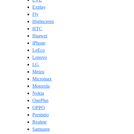
Explay
Fly
Highscreen
HTC
Huawei
iPhone
LeEco
Lenovo
LG
Meizu
Micromax
Motorola
Nokia
OnePlus
OPPO
Prestigio
Realme
Samsung