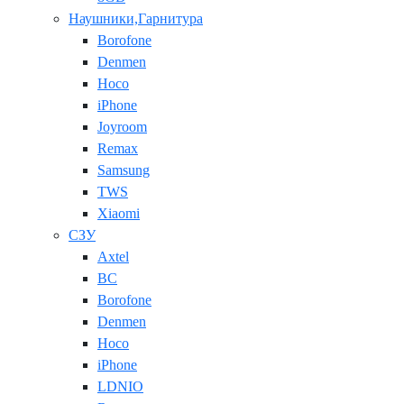
Наушники,Гарнитура
Borofone
Denmen
Hoco
iPhone
Joyroom
Remax
Samsung
TWS
Xiaomi
СЗУ
Axtel
BC
Borofone
Denmen
Hoco
iPhone
LDNIO