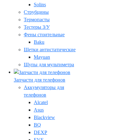
Solins
Струбцины
Термопасты
Тестеры З/У
Фены стоительные
Baku
Щетки антистатические
Mayuan
Щупы для мультиметра
Запчасти для телефонов
Аккумуляторы для
телефонов
Alcatel
Asus
Blackview
BQ
DEXP
EVE