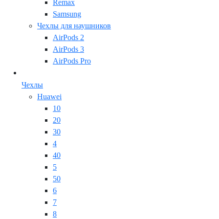
Remax
Samsung
Чехлы для наушников
AirPods 2
AirPods 3
AirPods Pro
Чехлы
Huawei
10
20
30
4
40
5
50
6
7
8