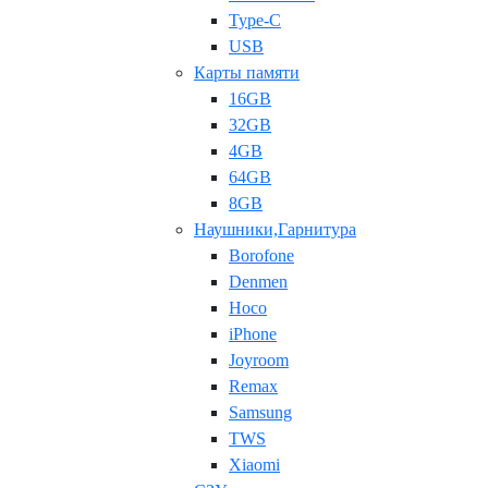
Type-C
USB
Карты памяти
16GB
32GB
4GB
64GB
8GB
Наушники,Гарнитура
Borofone
Denmen
Hoco
iPhone
Joyroom
Remax
Samsung
TWS
Xiaomi