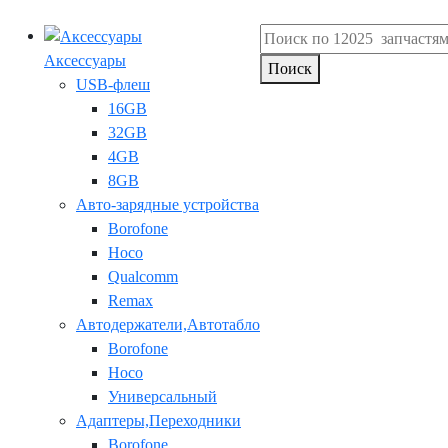
Аксессуары
Поиск
USB-флеш
16GB
32GB
4GB
8GB
Авто-зарядные устройства
Borofone
Hoco
Qualcomm
Remax
Автодержатели,Автотабло
Borofone
Hoco
Универсальный
Адаптеры,Переходники
Borofone