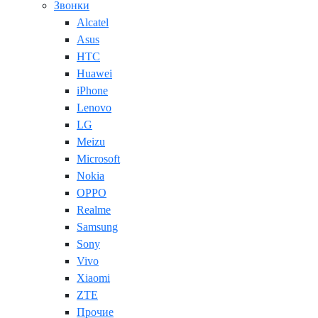
Звонки
Alcatel
Asus
HTC
Huawei
iPhone
Lenovo
LG
Meizu
Microsoft
Nokia
OPPO
Realme
Samsung
Sony
Vivo
Xiaomi
ZTE
Прочие