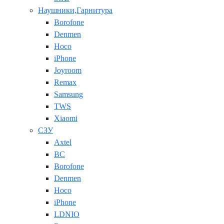
Наушники,Гарнитура
Borofone
Denmen
Hoco
iPhone
Joyroom
Remax
Samsung
TWS
Xiaomi
СЗУ
Axtel
BC
Borofone
Denmen
Hoco
iPhone
LDNIO