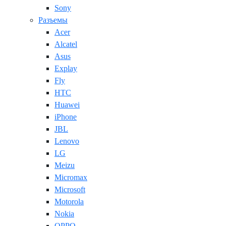
Sony
Разъемы
Acer
Alcatel
Asus
Explay
Fly
HTC
Huawei
iPhone
JBL
Lenovo
LG
Meizu
Micromax
Microsoft
Motorola
Nokia
OPPO