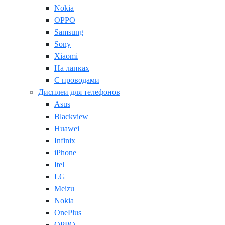
Nokia
OPPO
Samsung
Sony
Xiaomi
На лапках
С проводами
Дисплеи для телефонов
Asus
Blackview
Huawei
Infinix
iPhone
Itel
LG
Meizu
Nokia
OnePlus
OPPO