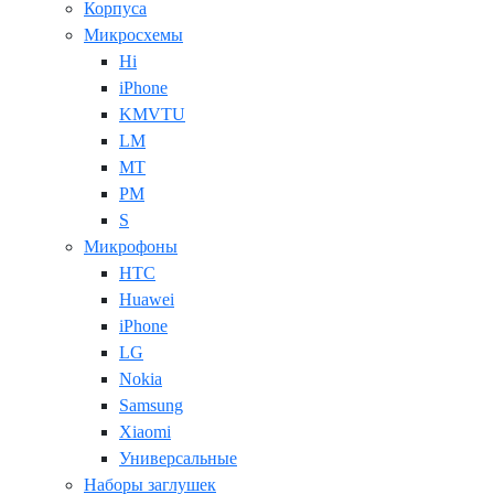
Корпуса
Микросхемы
Hi
iPhone
KMVTU
LM
MT
PM
S
Микрофоны
HTC
Huawei
iPhone
LG
Nokia
Samsung
Xiaomi
Универсальные
Наборы заглушек