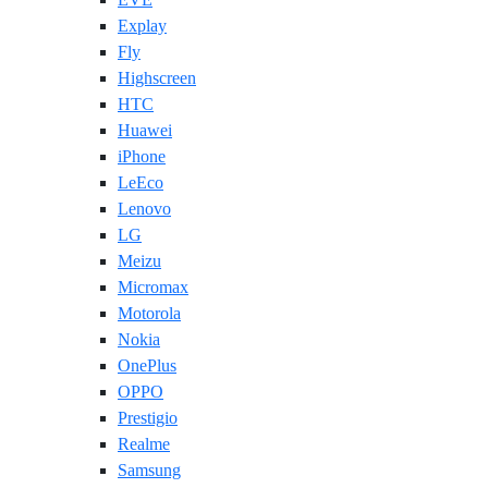
Explay
Fly
Highscreen
HTC
Huawei
iPhone
LeEco
Lenovo
LG
Meizu
Micromax
Motorola
Nokia
OnePlus
OPPO
Prestigio
Realme
Samsung