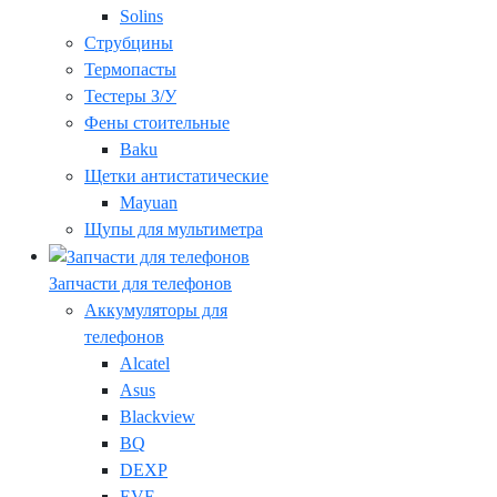
Solins
Струбцины
Термопасты
Тестеры З/У
Фены стоительные
Baku
Щетки антистатические
Mayuan
Щупы для мультиметра
Запчасти для телефонов
Аккумуляторы для
телефонов
Alcatel
Asus
Blackview
BQ
DEXP
EVE