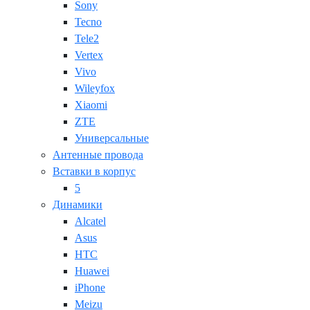
Sony
Tecno
Tele2
Vertex
Vivo
Wileyfox
Xiaomi
ZTE
Универсальные
Антенные провода
Вставки в корпус
5
Динамики
Alcatel
Asus
HTC
Huawei
iPhone
Meizu