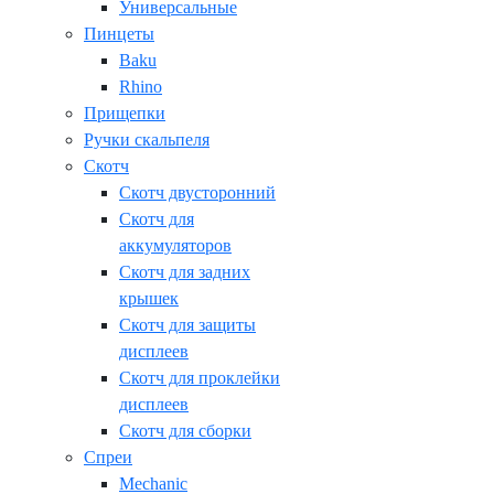
Универсальные
Пинцеты
Baku
Rhino
Прищепки
Ручки скальпеля
Скотч
Скотч двусторонний
Скотч для
аккумуляторов
Скотч для задних
крышек
Скотч для защиты
дисплеев
Скотч для проклейки
дисплеев
Скотч для сборки
Спреи
Mechanic