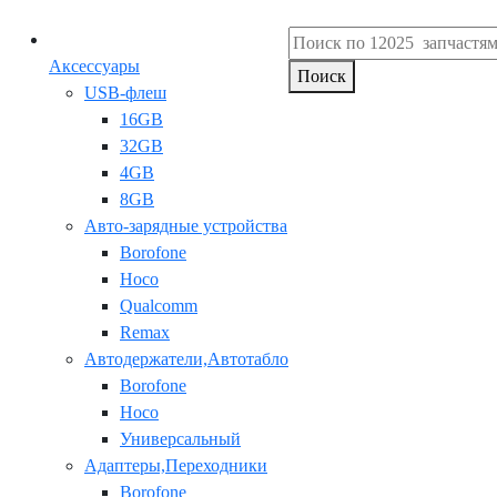
Аксессуары
Поиск
USB-флеш
16GB
32GB
4GB
8GB
Авто-зарядные устройства
Borofone
Hoco
Qualcomm
Remax
Автодержатели,Автотабло
Borofone
Hoco
Универсальный
Адаптеры,Переходники
Borofone