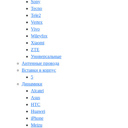
Sony
Tecno
Tele2
Vertex
Vivo
Wileyfox
Xiaomi
ZTE
Универсальные
Антенные провода
Вставки в корпус
5
Динамики
Alcatel
Asus
HTC
Huawei
iPhone
Meizu