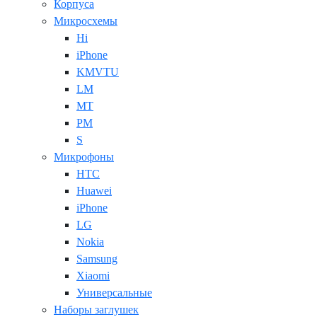
Корпуса
Микросхемы
Hi
iPhone
KMVTU
LM
MT
PM
S
Микрофоны
HTC
Huawei
iPhone
LG
Nokia
Samsung
Xiaomi
Универсальные
Наборы заглушек