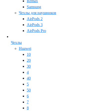
Remax
Samsung
Чехлы для наушников
AirPods 2
AirPods 3
AirPods Pro
Чехлы
Huawei
10
20
30
4
40
5
50
6
7
8