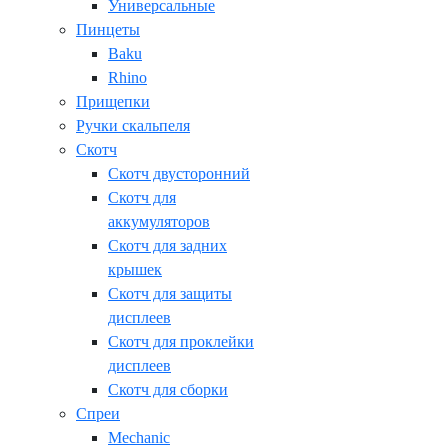
Универсальные
Пинцеты
Baku
Rhino
Прищепки
Ручки скальпеля
Скотч
Скотч двусторонний
Скотч для
аккумуляторов
Скотч для задних
крышек
Скотч для защиты
дисплеев
Скотч для проклейки
дисплеев
Скотч для сборки
Спреи
Mechanic