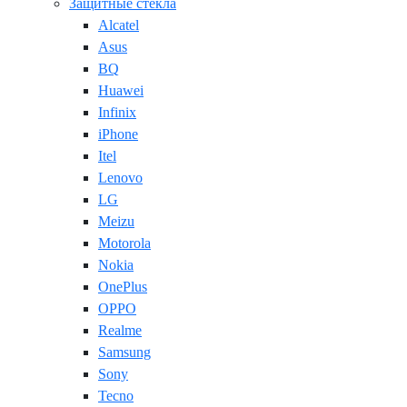
Защитные стекла
Alcatel
Asus
BQ
Huawei
Infinix
iPhone
Itel
Lenovo
LG
Meizu
Motorola
Nokia
OnePlus
OPPO
Realme
Samsung
Sony
Tecno