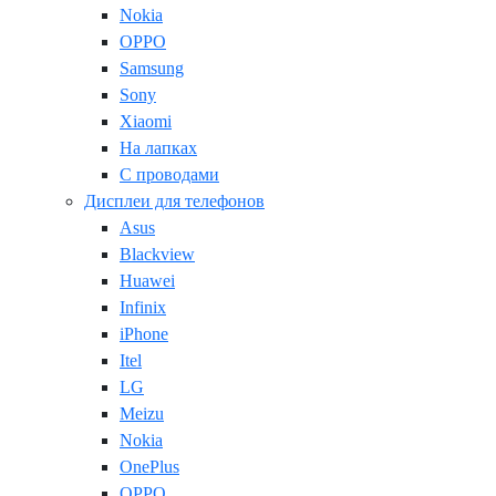
Nokia
OPPO
Samsung
Sony
Xiaomi
На лапках
С проводами
Дисплеи для телефонов
Asus
Blackview
Huawei
Infinix
iPhone
Itel
LG
Meizu
Nokia
OnePlus
OPPO