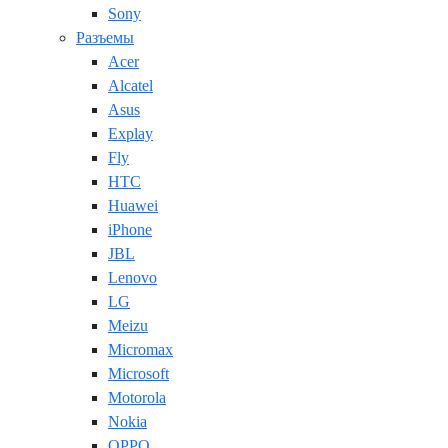
Sony
Разъемы
Acer
Alcatel
Asus
Explay
Fly
HTC
Huawei
iPhone
JBL
Lenovo
LG
Meizu
Micromax
Microsoft
Motorola
Nokia
OPPO