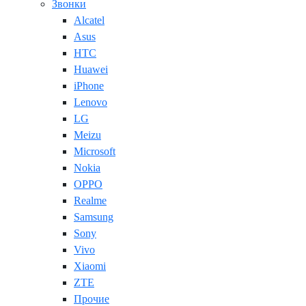
Звонки
Alcatel
Asus
HTC
Huawei
iPhone
Lenovo
LG
Meizu
Microsoft
Nokia
OPPO
Realme
Samsung
Sony
Vivo
Xiaomi
ZTE
Прочие