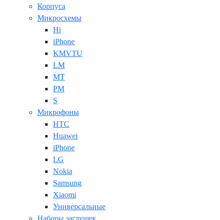
Корпуса
Микросхемы
Hi
iPhone
KMVTU
LM
MT
PM
S
Микрофоны
HTC
Huawei
iPhone
LG
Nokia
Samsung
Xiaomi
Универсальные
Наборы заглушек