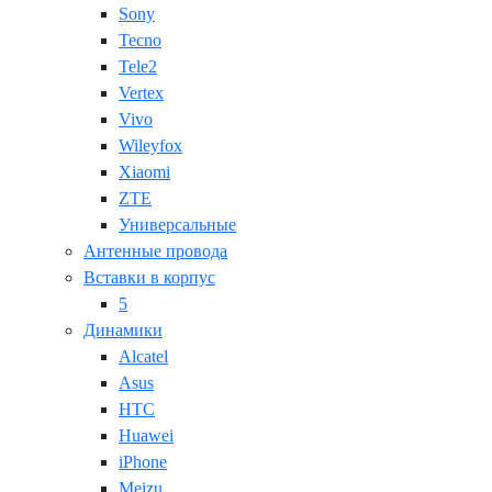
Sony
Tecno
Tele2
Vertex
Vivo
Wileyfox
Xiaomi
ZTE
Универсальные
Антенные провода
Вставки в корпус
5
Динамики
Alcatel
Asus
HTC
Huawei
iPhone
Meizu