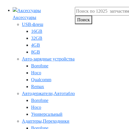
Аксессуары
Поиск
USB-флеш
16GB
32GB
4GB
8GB
Авто-зарядные устройства
Borofone
Hoco
Qualcomm
Remax
Автодержатели,Автотабло
Borofone
Hoco
Универсальный
Адаптеры,Переходники
Borofone