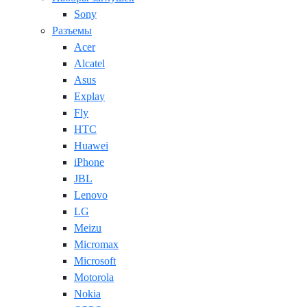
Sony
Разъемы
Acer
Alcatel
Asus
Explay
Fly
HTC
Huawei
iPhone
JBL
Lenovo
LG
Meizu
Micromax
Microsoft
Motorola
Nokia