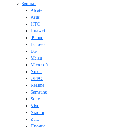
Звонки
Alcatel
Asus
HTC
Huawei
iPhone
Lenovo
LG
Meizu
Microsoft
Nokia
OPPO
Realme
Samsung
Sony
Vivo
Xiaomi
ZTE
Прочие