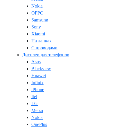
Nokia
OPPO
Samsung
Sony
Xiaomi
На лапках
С проводами
Дисплеи для телефонов
Asus
Blackview
Huawei
Infinix
iPhone
Itel
LG
Meizu
Nokia
OnePlus