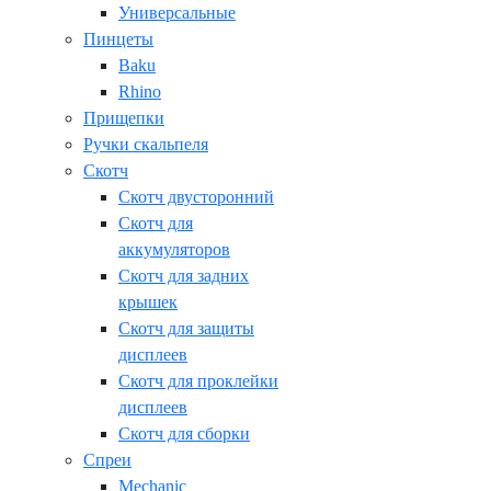
Универсальные
Пинцеты
Baku
Rhino
Прищепки
Ручки скальпеля
Скотч
Скотч двусторонний
Скотч для
аккумуляторов
Скотч для задних
крышек
Скотч для защиты
дисплеев
Скотч для проклейки
дисплеев
Скотч для сборки
Спреи
Mechanic