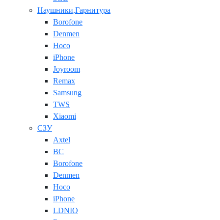
Наушники,Гарнитура
Borofone
Denmen
Hoco
iPhone
Joyroom
Remax
Samsung
TWS
Xiaomi
СЗУ
Axtel
BC
Borofone
Denmen
Hoco
iPhone
LDNIO