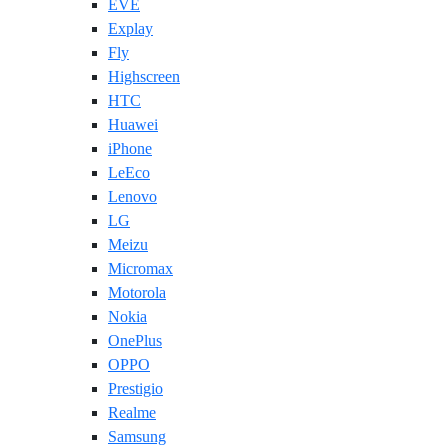
EVE
Explay
Fly
Highscreen
HTC
Huawei
iPhone
LeEco
Lenovo
LG
Meizu
Micromax
Motorola
Nokia
OnePlus
OPPO
Prestigio
Realme
Samsung