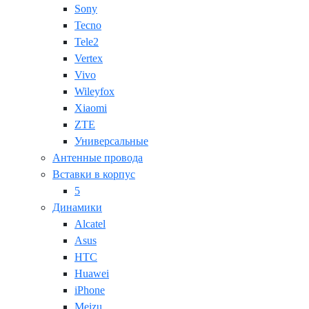
Sony
Tecno
Tele2
Vertex
Vivo
Wileyfox
Xiaomi
ZTE
Универсальные
Антенные провода
Вставки в корпус
5
Динамики
Alcatel
Asus
HTC
Huawei
iPhone
Meizu