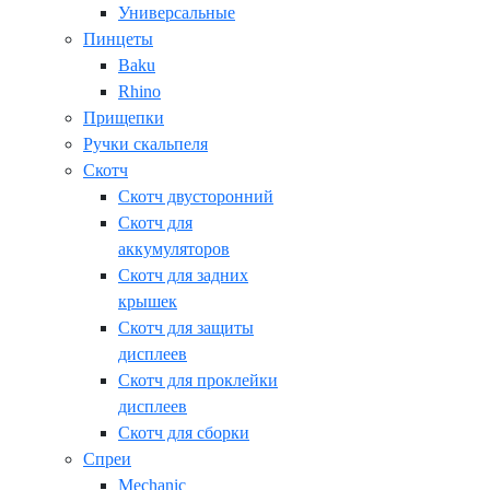
Универсальные
Пинцеты
Baku
Rhino
Прищепки
Ручки скальпеля
Скотч
Скотч двусторонний
Скотч для
аккумуляторов
Скотч для задних
крышек
Скотч для защиты
дисплеев
Скотч для проклейки
дисплеев
Скотч для сборки
Спреи
Mechanic