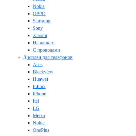
Nokia
OPPO
Samsung
Sony
Xiaomi
На лапках
С проводами
Дисплеи для телефонов
Asus
Blackview
Huawei
Infinix
iPhone
Itel
LG
Meizu
Nokia
OnePlus