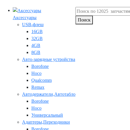
Аксессуары
Поиск
USB-флеш
16GB
32GB
4GB
8GB
Авто-зарядные устройства
Borofone
Hoco
Qualcomm
Remax
Автодержатели,Автотабло
Borofone
Hoco
Универсальный
Адаптеры,Переходники
Borofone