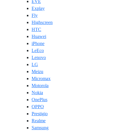
EVE
Explay
Fly
Highscreen
HTC
Huawei
iPhone
LeEco
Lenovo
LG
Meizu
Micromax
Motorola
Nokia
OnePlus
OPPO
Prestigio
Realme
Samsung