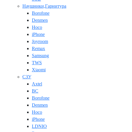
Наушники,Гарнитура
Borofone
Denmen
Hoco
iPhone
Joyroom
Remax
Samsung
TWS
Xiaomi
СЗУ
Axtel
BC
Borofone
Denmen
Hoco
iPhone
LDNIO