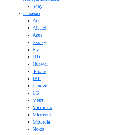
Sony
Разъемы
Acer
Alcatel
Asus
Explay
Fly
HTC
Huawei
iPhone
JBL
Lenovo
LG
Meizu
Micromax
Microsoft
Motorola
Nokia