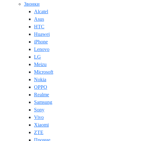
Звонки
Alcatel
Asus
HTC
Huawei
iPhone
Lenovo
LG
Meizu
Microsoft
Nokia
OPPO
Realme
Samsung
Sony
Vivo
Xiaomi
ZTE
Прочие