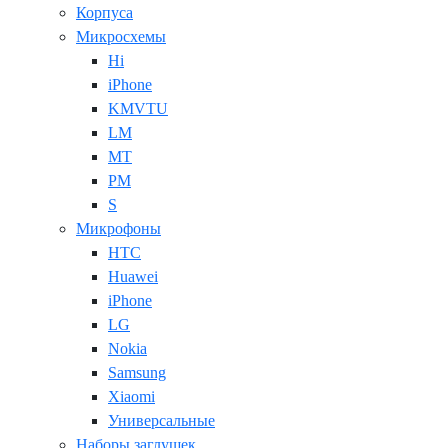
Корпуса
Микросхемы
Hi
iPhone
KMVTU
LM
MT
PM
S
Микрофоны
HTC
Huawei
iPhone
LG
Nokia
Samsung
Xiaomi
Универсальные
Наборы заглушек