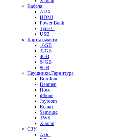
Xiaomi
Кабеля
AUX
HDMI
Power Bank
Type-C
USB
Карты памяти
16GB
32GB
4GB
64GB
8GB
Наушники,Гарнитура
Borofone
Denmen
Hoco
iPhone
Joyroom
Remax
Samsung
TWS
Xiaomi
СЗУ
Axtel