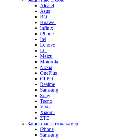
Alcatel
Asus
BQ
Huawei
Infinix
iPhone
Itel
Lenovo
LG
Meizu
Motorola
Nokia
OnePlus
OPPO
Realme
Samsung
Sony
Tecno
Vivo
Xiaomi
ZTE
Защитные стекла камер
iPhone
Samsung