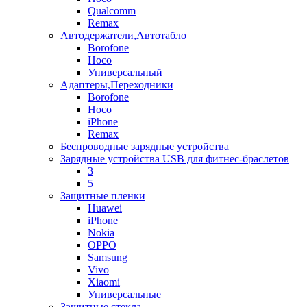
Qualcomm
Remax
Автодержатели,Автотабло
Borofone
Hoco
Универсальный
Адаптеры,Переходники
Borofone
Hoco
iPhone
Remax
Беспроводные зарядные устройства
Зарядные устройства USB для фитнес-браслетов
3
5
Защитные пленки
Huawei
iPhone
Nokia
OPPO
Samsung
Vivo
Xiaomi
Универсальные
Защитные стекла