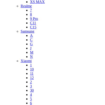
XS MAX
Realme
7
8
9 Pro
C11
C15
Samsung
A
C
G
J
M
N
Xiaomi
1
10
11
12
2
3
30
4
5
6