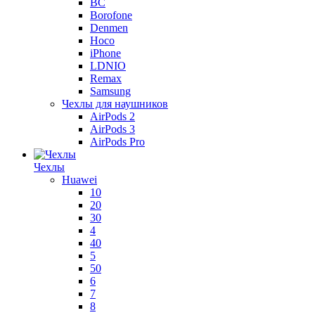
BC
Borofone
Denmen
Hoco
iPhone
LDNIO
Remax
Samsung
Чехлы для наушников
AirPods 2
AirPods 3
AirPods Pro
Чехлы
Huawei
10
20
30
4
40
5
50
6
7
8