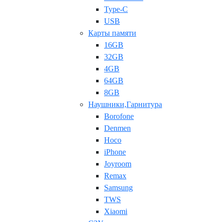
Type-C
USB
Карты памяти
16GB
32GB
4GB
64GB
8GB
Наушники,Гарнитура
Borofone
Denmen
Hoco
iPhone
Joyroom
Remax
Samsung
TWS
Xiaomi