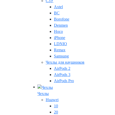
СЗУ
Axtel
BC
Borofone
Denmen
Hoco
iPhone
LDNIO
Remax
Samsung
Чехлы для наушников
AirPods 2
AirPods 3
AirPods Pro
Чехлы
Huawei
10
20