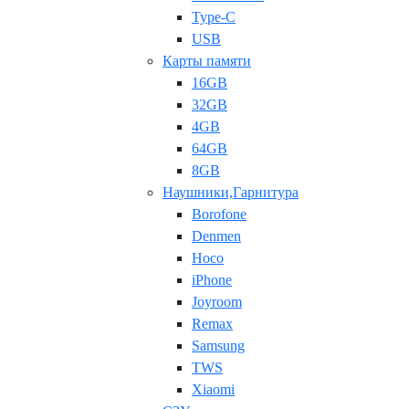
Type-C
USB
Карты памяти
16GB
32GB
4GB
64GB
8GB
Наушники,Гарнитура
Borofone
Denmen
Hoco
iPhone
Joyroom
Remax
Samsung
TWS
Xiaomi