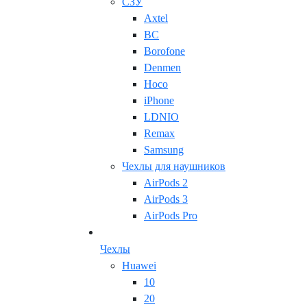
СЗУ
Axtel
BC
Borofone
Denmen
Hoco
iPhone
LDNIO
Remax
Samsung
Чехлы для наушников
AirPods 2
AirPods 3
AirPods Pro
Чехлы
Huawei
10
20