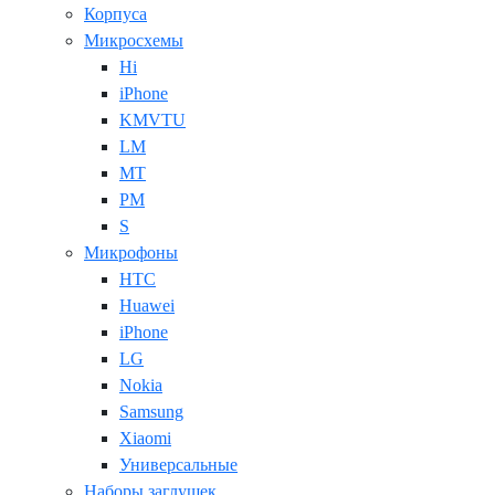
Корпуса
Микросхемы
Hi
iPhone
KMVTU
LM
MT
PM
S
Микрофоны
HTC
Huawei
iPhone
LG
Nokia
Samsung
Xiaomi
Универсальные
Наборы заглушек