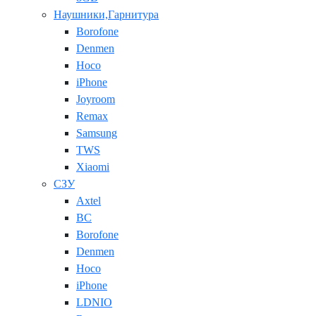
Наушники,Гарнитура
Borofone
Denmen
Hoco
iPhone
Joyroom
Remax
Samsung
TWS
Xiaomi
СЗУ
Axtel
BC
Borofone
Denmen
Hoco
iPhone
LDNIO