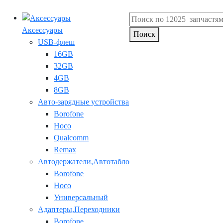
Аксессуары
Поиск
USB-флеш
16GB
32GB
4GB
8GB
Авто-зарядные устройства
Borofone
Hoco
Qualcomm
Remax
Автодержатели,Автотабло
Borofone
Hoco
Универсальный
Адаптеры,Переходники
Borofone