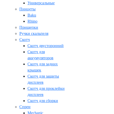
Универсальные
Пинцеты
Baku
Rhino
Прищепки
Ручки скальпеля
Скотч
Скотч двусторонний
Скотч для
аккумуляторов
Скотч для задних
крышек
Скотч для защиты
дисплеев
Скотч для проклейки
дисплеев
Скотч для сборки
Спреи
Mechanic