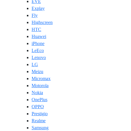
EVE
Explay
Fly
Highscreen
HTC
Huawei
iPhone
LeEco
Lenovo
LG
Meizu
Micromax
Motorola
Nokia
OnePlus
OPPO
Prestigio
Realme
Samsung