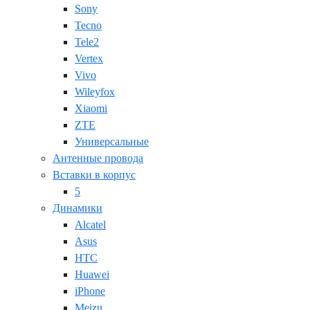
Sony
Tecno
Tele2
Vertex
Vivo
Wileyfox
Xiaomi
ZTE
Универсальные
Антенные провода
Вставки в корпус
5
Динамики
Alcatel
Asus
HTC
Huawei
iPhone
Meizu