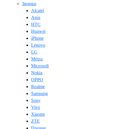
Звонки
Alcatel
Asus
HTC
Huawei
iPhone
Lenovo
LG
Meizu
Microsoft
Nokia
OPPO
Realme
Samsung
Sony
Vivo
Xiaomi
ZTE
Прочие