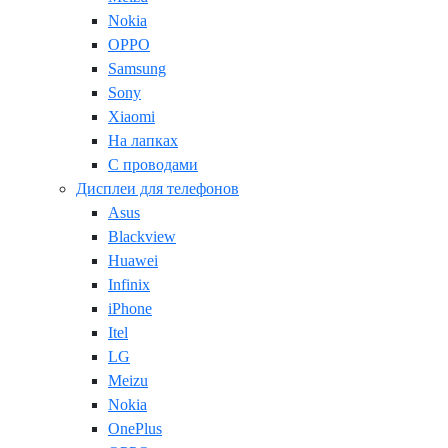
Nokia
OPPO
Samsung
Sony
Xiaomi
На лапках
С проводами
Дисплеи для телефонов
Asus
Blackview
Huawei
Infinix
iPhone
Itel
LG
Meizu
Nokia
OnePlus