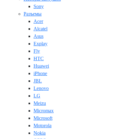
Sony
Разъемы
Acer
Alcatel
Asus
Explay
Fly
HTC
Huawei
iPhone
JBL
Lenovo
LG
Meizu
Micromax
Microsoft
Motorola
Nokia