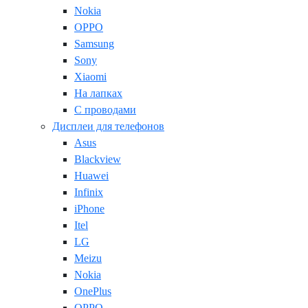
Nokia
OPPO
Samsung
Sony
Xiaomi
На лапках
С проводами
Дисплеи для телефонов
Asus
Blackview
Huawei
Infinix
iPhone
Itel
LG
Meizu
Nokia
OnePlus
OPPO