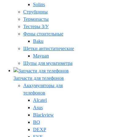
Solins
Струбцины
Термопасты
Тестеры З/У
Фены стоительные
Baku
Щетки антистатические
Mayuan
Щупы для мультиметра
Запчасти для телефонов
Аккумуляторы для
телефонов
Alcatel
Asus
Blackview
BQ
DEXP
EVE