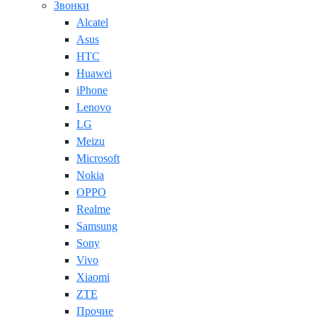
Звонки
Alcatel
Asus
HTC
Huawei
iPhone
Lenovo
LG
Meizu
Microsoft
Nokia
OPPO
Realme
Samsung
Sony
Vivo
Xiaomi
ZTE
Прочие