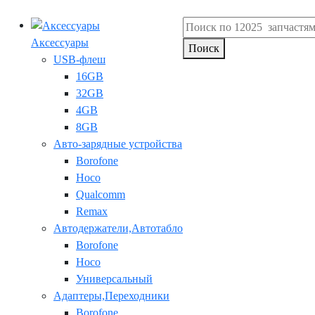
Аксессуары
Поиск
USB-флеш
16GB
32GB
4GB
8GB
Авто-зарядные устройства
Borofone
Hoco
Qualcomm
Remax
Автодержатели,Автотабло
Borofone
Hoco
Универсальный
Адаптеры,Переходники
Borofone