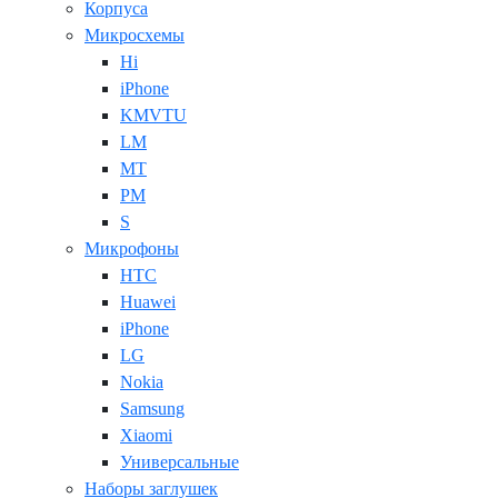
Корпуса
Микросхемы
Hi
iPhone
KMVTU
LM
MT
PM
S
Микрофоны
HTC
Huawei
iPhone
LG
Nokia
Samsung
Xiaomi
Универсальные
Наборы заглушек