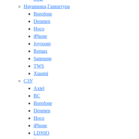
Наушники,Гарнитура
Borofone
Denmen
Hoco
iPhone
Joyroom
Remax
Samsung
TWS
Xiaomi
СЗУ
Axtel
BC
Borofone
Denmen
Hoco
iPhone
LDNIO