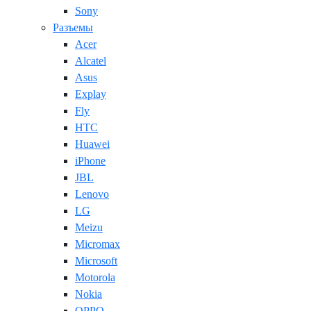
Sony
Разъемы
Acer
Alcatel
Asus
Explay
Fly
HTC
Huawei
iPhone
JBL
Lenovo
LG
Meizu
Micromax
Microsoft
Motorola
Nokia
OPPO