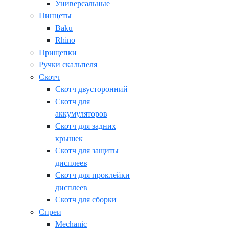
Универсальные
Пинцеты
Baku
Rhino
Прищепки
Ручки скальпеля
Скотч
Скотч двусторонний
Скотч для
аккумуляторов
Скотч для задних
крышек
Скотч для защиты
дисплеев
Скотч для проклейки
дисплеев
Скотч для сборки
Спреи
Mechanic