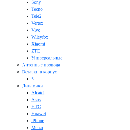
Sony
Tecno
Tele2
Vertex
Vivo
Wileyfox
Xiaomi
ZTE
Универсальные
Антенные провода
Вставки в корпус
5
Динамики
Alcatel
Asus
HTC
Huawei
iPhone
Meizu