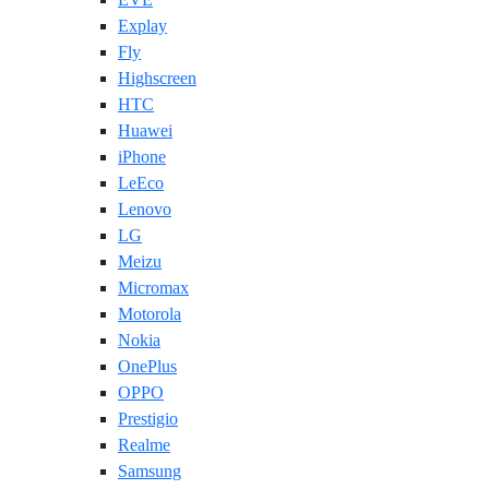
Explay
Fly
Highscreen
HTC
Huawei
iPhone
LeEco
Lenovo
LG
Meizu
Micromax
Motorola
Nokia
OnePlus
OPPO
Prestigio
Realme
Samsung