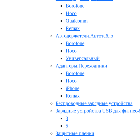
Borofone
Hoco
Qualcomm
Remax
Автодержатели,Автотабло
Borofone
Hoco
Универсальный
Адаптеры,Переходники
Borofone
Hoco
iPhone
Remax
Беспроводные зарядные устройства
Зарядные устройства USB для фитнес-
3
5
Защитные пленки