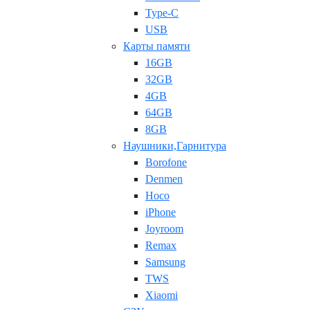
Type-C
USB
Карты памяти
16GB
32GB
4GB
64GB
8GB
Наушники,Гарнитура
Borofone
Denmen
Hoco
iPhone
Joyroom
Remax
Samsung
TWS
Xiaomi