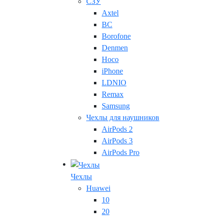
СЗУ
Axtel
BC
Borofone
Denmen
Hoco
iPhone
LDNIO
Remax
Samsung
Чехлы для наушников
AirPods 2
AirPods 3
AirPods Pro
Чехлы
Huawei
10
20