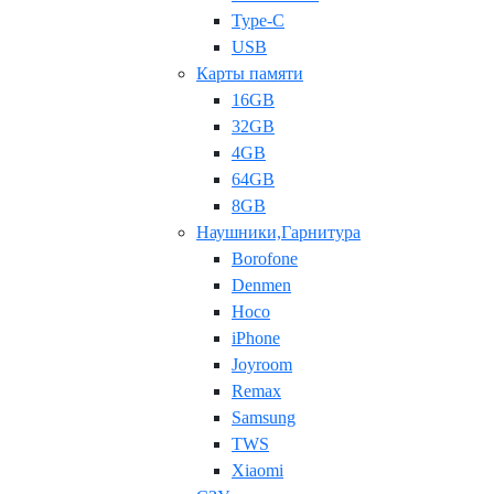
Type-C
USB
Карты памяти
16GB
32GB
4GB
64GB
8GB
Наушники,Гарнитура
Borofone
Denmen
Hoco
iPhone
Joyroom
Remax
Samsung
TWS
Xiaomi