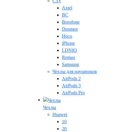
СЗУ
Axtel
BC
Borofone
Denmen
Hoco
iPhone
LDNIO
Remax
Samsung
Чехлы для наушников
AirPods 2
AirPods 3
AirPods Pro
Чехлы
Huawei
10
20