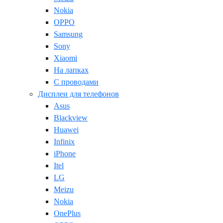
Nokia
OPPO
Samsung
Sony
Xiaomi
На лапках
С проводами
Дисплеи для телефонов
Asus
Blackview
Huawei
Infinix
iPhone
Itel
LG
Meizu
Nokia
OnePlus