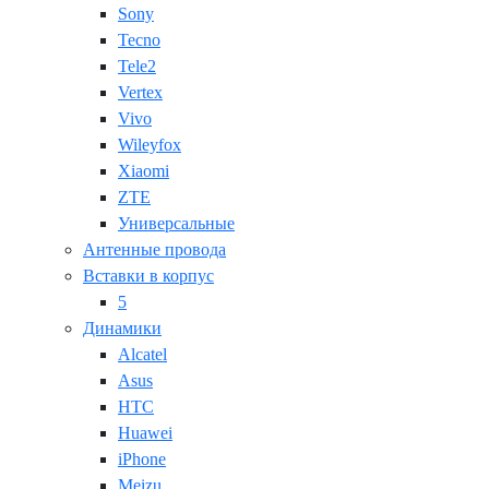
Sony
Tecno
Tele2
Vertex
Vivo
Wileyfox
Xiaomi
ZTE
Универсальные
Антенные провода
Вставки в корпус
5
Динамики
Alcatel
Asus
HTC
Huawei
iPhone
Meizu