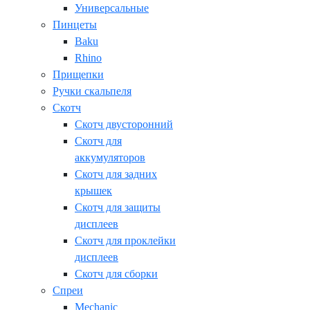
Универсальные
Пинцеты
Baku
Rhino
Прищепки
Ручки скальпеля
Скотч
Скотч двусторонний
Скотч для
аккумуляторов
Скотч для задних
крышек
Скотч для защиты
дисплеев
Скотч для проклейки
дисплеев
Скотч для сборки
Спреи
Mechanic