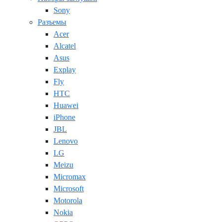
Sony
Разъемы
Acer
Alcatel
Asus
Explay
Fly
HTC
Huawei
iPhone
JBL
Lenovo
LG
Meizu
Micromax
Microsoft
Motorola
Nokia