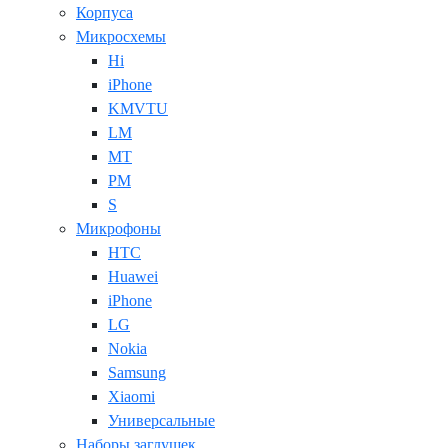
Корпуса
Микросхемы
Hi
iPhone
KMVTU
LM
MT
PM
S
Микрофоны
HTC
Huawei
iPhone
LG
Nokia
Samsung
Xiaomi
Универсальные
Наборы заглушек