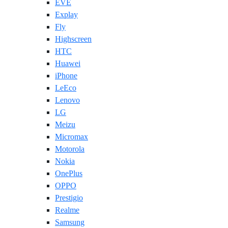
EVE
Explay
Fly
Highscreen
HTC
Huawei
iPhone
LeEco
Lenovo
LG
Meizu
Micromax
Motorola
Nokia
OnePlus
OPPO
Prestigio
Realme
Samsung