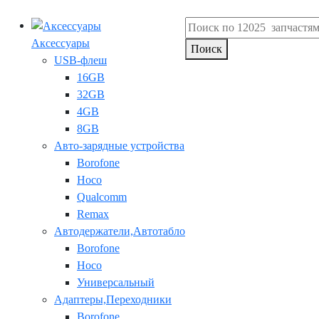
Аксессуары
Поиск
USB-флеш
16GB
32GB
4GB
8GB
Авто-зарядные устройства
Borofone
Hoco
Qualcomm
Remax
Автодержатели,Автотабло
Borofone
Hoco
Универсальный
Адаптеры,Переходники
Borofone