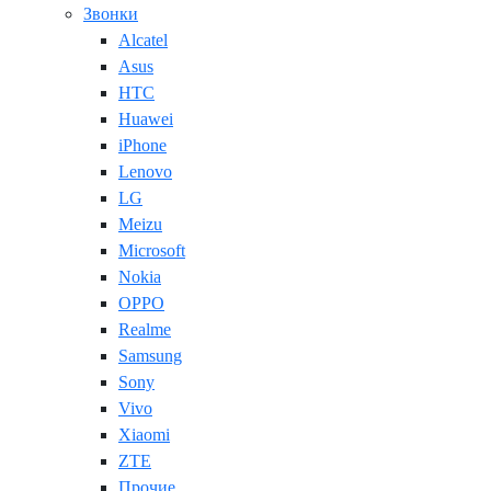
Звонки
Alcatel
Asus
HTC
Huawei
iPhone
Lenovo
LG
Meizu
Microsoft
Nokia
OPPO
Realme
Samsung
Sony
Vivo
Xiaomi
ZTE
Прочие