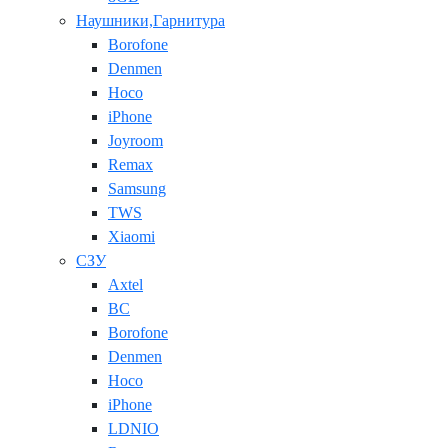
Наушники,Гарнитура
Borofone
Denmen
Hoco
iPhone
Joyroom
Remax
Samsung
TWS
Xiaomi
СЗУ
Axtel
BC
Borofone
Denmen
Hoco
iPhone
LDNIO