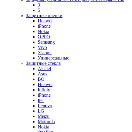
3
5
Защитные пленки
Huawei
iPhone
Nokia
OPPO
Samsung
Vivo
Xiaomi
Универсальные
Защитные стекла
Alcatel
Asus
BQ
Huawei
Infinix
iPhone
Itel
Lenovo
LG
Meizu
Motorola
Nokia