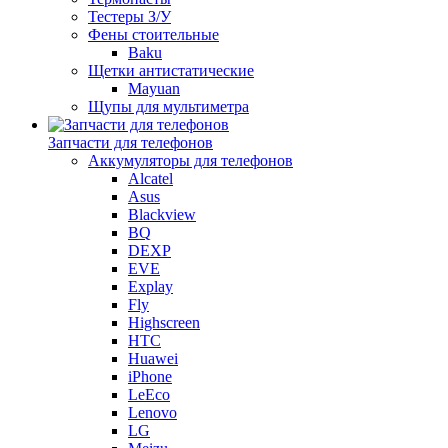
Тестеры З/У
Фены стоительные
Baku
Щетки антистатические
Mayuan
Щупы для мультиметра
Запчасти для телефонов
Аккумуляторы для телефонов
Alcatel
Asus
Blackview
BQ
DEXP
EVE
Explay
Fly
Highscreen
HTC
Huawei
iPhone
LeEco
Lenovo
LG