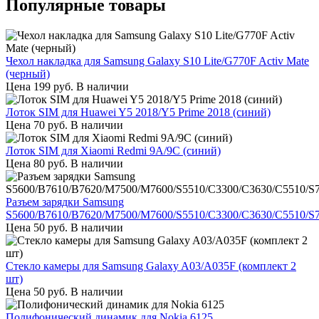
Популярные товары
Чехол накладка для Samsung Galaxy S10 Lite/G770F Activ Mate
(черный)
Цена
199
руб.
В наличии
Лоток SIM для Huawei Y5 2018/Y5 Prime 2018 (синий)
Цена
70
руб.
В наличии
Лоток SIM для Xiaomi Redmi 9A/9C (синий)
Цена
80
руб.
В наличии
Разъем зарядки Samsung
S5600/B7610/B7620/M7500/M7600/S5510/C3300/C3630/C5510/S
Цена
50
руб.
В наличии
Стекло камеры для Samsung Galaxy A03/A035F (комплект 2
шт)
Цена
50
руб.
В наличии
Полифонический динамик для Nokia 6125