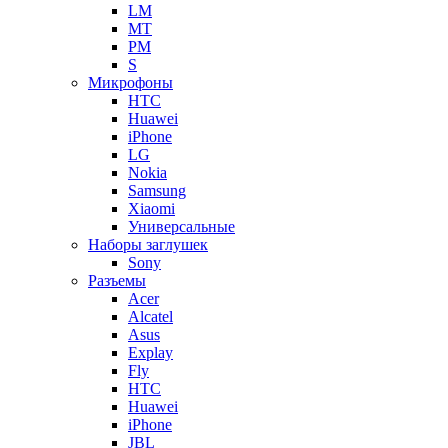
LM
MT
PM
S
Микрофоны
HTC
Huawei
iPhone
LG
Nokia
Samsung
Xiaomi
Универсальные
Наборы заглушек
Sony
Разъемы
Acer
Alcatel
Asus
Explay
Fly
HTC
Huawei
iPhone
JBL