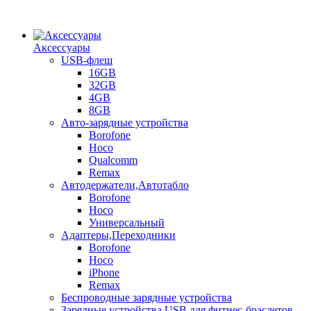
Аксессуары
USB-флеш
16GB
32GB
4GB
8GB
Авто-зарядные устройства
Borofone
Hoco
Qualcomm
Remax
Автодержатели,Автотабло
Borofone
Hoco
Универсальный
Адаптеры,Переходники
Borofone
Hoco
iPhone
Remax
Беспроводные зарядные устройства
Зарядные устройства USB для фитнес-браслетов