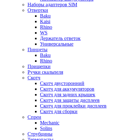
Наборы адаптеров SIM
Отвертки
Baku
Kaisi
Rhino
WS
Держатель ответок
Универсальные
Пинцеты
Baku
Rhino
Прищепки
Ручки скальпеля
Скотч
Скотч двусторонний
Скотч для аккумуляторов
Скотч для задних крышек
Скотч для защиты дисплеев
Скотч для проклейки дисплеев
Скотч для сборки
Спреи
Mechanic
Solins
Струбцины
Термопасты