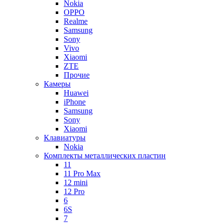
Nokia
OPPO
Realme
Samsung
Sony
Vivo
Xiaomi
ZTE
Прочие
Камеры
Huawei
iPhone
Samsung
Sony
Xiaomi
Клавиатуры
Nokia
Комплекты металлических пластин
11
11 Pro Max
12 mini
12 Pro
6
6S
7