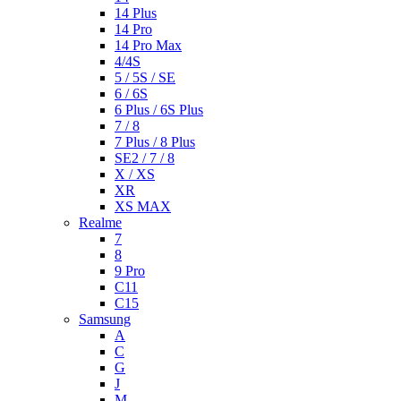
14 Plus
14 Pro
14 Pro Max
4/4S
5 / 5S / SE
6 / 6S
6 Plus / 6S Plus
7 / 8
7 Plus / 8 Plus
SE2 / 7 / 8
X / XS
XR
XS MAX
Realme
7
8
9 Pro
C11
C15
Samsung
A
C
G
J
M