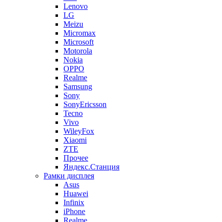
Lenovo
LG
Meizu
Micromax
Microsoft
Motorola
Nokia
OPPO
Realme
Samsung
Sony
SonyEricsson
Tecno
Vivo
WileyFox
Xiaomi
ZTE
Прочее
Яндекс.Станция
Рамки дисплея
Asus
Huawei
Infinix
iPhone
Realme