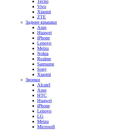
Tecno
Vivo
Xiaomi
ZTE
Задние крышки
Asus
Huawei
iPhone
Lenovo
Meizu
Nokia
Realme
Samsung
Sony
Xiaomi
Звонки
Alcatel
Asus
HTC
Huawei
iPhone
Lenovo
LG
Meizu
Microsoft