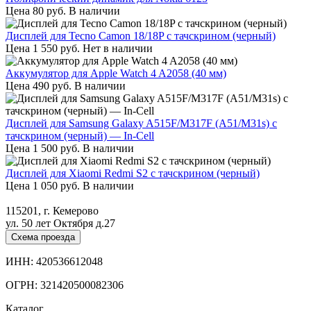
Цена
80
руб.
В наличии
Дисплей для Tecno Camon 18/18P с тачскрином (черный)
Цена
1 550
руб.
Нет в наличии
Аккумулятор для Apple Watch 4 A2058 (40 мм)
Цена
490
руб.
В наличии
Дисплей для Samsung Galaxy A515F/M317F (A51/M31s) с
тачскрином (черный) — In-Cell
Цена
1 500
руб.
В наличии
Дисплей для Xiaomi Redmi S2 с тачскрином (черный)
Цена
1 050
руб.
В наличии
115201, г. Кемерово
ул. 50 лет Октября д.27
Схема проезда
ИНН: 420536612048
ОГРН: 321420500082306
Каталог