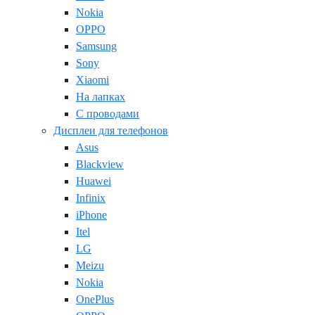
Nokia
OPPO
Samsung
Sony
Xiaomi
На лапках
С проводами
Дисплеи для телефонов
Asus
Blackview
Huawei
Infinix
iPhone
Itel
LG
Meizu
Nokia
OnePlus