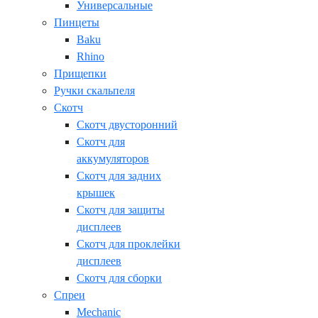
Универсальные
Пинцеты
Baku
Rhino
Прищепки
Ручки скальпеля
Скотч
Скотч двусторонний
Скотч для
аккумуляторов
Скотч для задних
крышек
Скотч для защиты
дисплеев
Скотч для проклейки
дисплеев
Скотч для сборки
Спреи
Mechanic