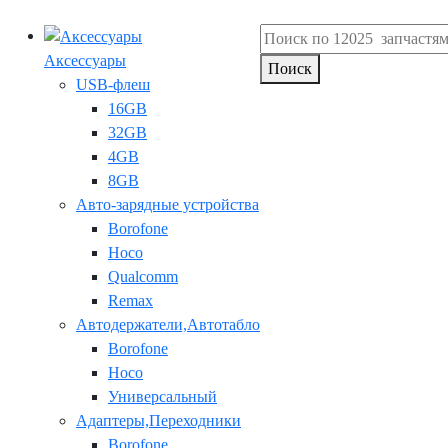
Аксессуары
Поиск
USB-флеш
16GB
32GB
4GB
8GB
Авто-зарядные устройства
Borofone
Hoco
Qualcomm
Remax
Автодержатели,Автотабло
Borofone
Hoco
Универсальный
Адаптеры,Переходники
Borofone