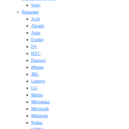
Sony
Разъемы
Acer
Alcatel
Asus
Explay
Fly
HTC
Huawei
iPhone
JBL
Lenovo
LG
Meizu
Micromax
Microsoft
Motorola
Nokia