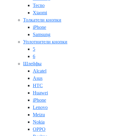
Tecno
Xiaomi
Толкатели кнопки
iPhone
Samsung
Уплотнители кнопки
5
6
Шлейфы
Alcatel
Asus
HTC
Huawei
iPhone
Lenovo
Meizu
Nokia
OPPO