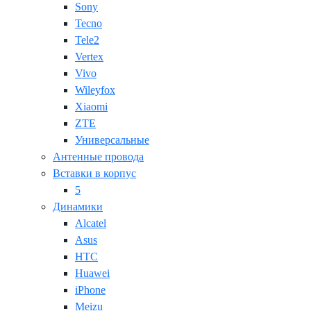
Sony
Tecno
Tele2
Vertex
Vivo
Wileyfox
Xiaomi
ZTE
Универсальные
Антенные провода
Вставки в корпус
5
Динамики
Alcatel
Asus
HTC
Huawei
iPhone
Meizu