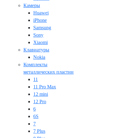
Камеры
Huawei
iPhone
Samsung
Sony
Xiaomi
Клавиатуры
Nokia
Комплекты
металлических пластин
11
11 Pro Max
12 mini
12 Pro
6
6S
7
7 Plus