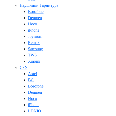
Наушники,Гарнитура
Borofone
Denmen
Hoco
iPhone
Joyroom
Remax
Samsung
TWS
Xiaomi
СЗУ
Axtel
BC
Borofone
Denmen
Hoco
iPhone
LDNIO