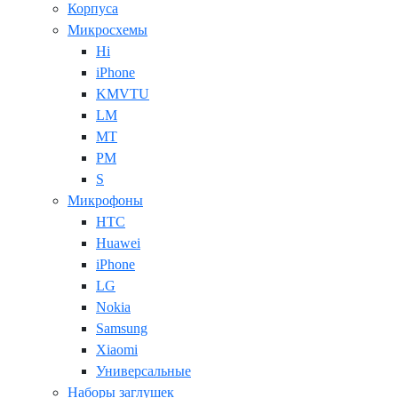
Корпуса
Микросхемы
Hi
iPhone
KMVTU
LM
MT
PM
S
Микрофоны
HTC
Huawei
iPhone
LG
Nokia
Samsung
Xiaomi
Универсальные
Наборы заглушек