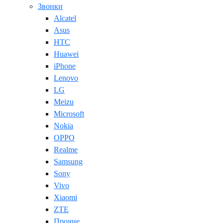
Звонки
Alcatel
Asus
HTC
Huawei
iPhone
Lenovo
LG
Meizu
Microsoft
Nokia
OPPO
Realme
Samsung
Sony
Vivo
Xiaomi
ZTE
Прочие