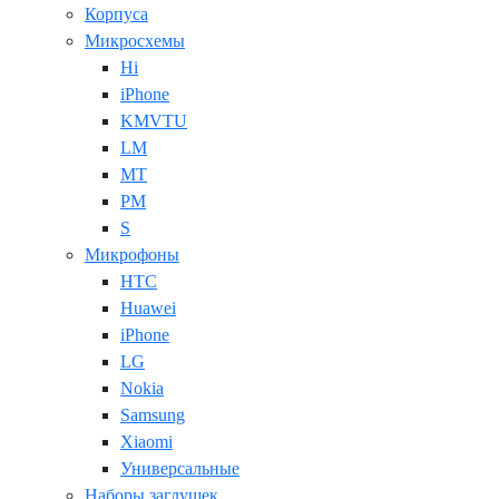
Корпуса
Микросхемы
Hi
iPhone
KMVTU
LM
MT
PM
S
Микрофоны
HTC
Huawei
iPhone
LG
Nokia
Samsung
Xiaomi
Универсальные
Наборы заглушек