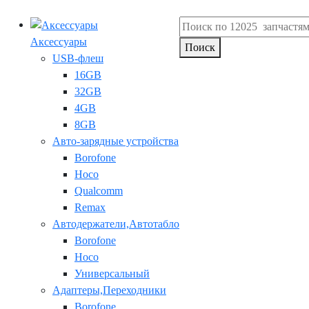
Аксессуары
Поиск
USB-флеш
16GB
32GB
4GB
8GB
Авто-зарядные устройства
Borofone
Hoco
Qualcomm
Remax
Автодержатели,Автотабло
Borofone
Hoco
Универсальный
Адаптеры,Переходники
Borofone