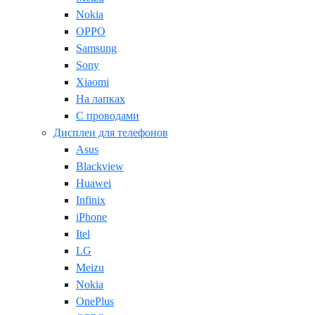
Nokia
OPPO
Samsung
Sony
Xiaomi
На лапках
С проводами
Дисплеи для телефонов
Asus
Blackview
Huawei
Infinix
iPhone
Itel
LG
Meizu
Nokia
OnePlus