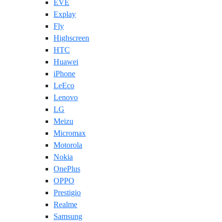
EVE
Explay
Fly
Highscreen
HTC
Huawei
iPhone
LeEco
Lenovo
LG
Meizu
Micromax
Motorola
Nokia
OnePlus
OPPO
Prestigio
Realme
Samsung