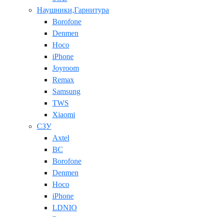
Наушники,Гарнитура
Borofone
Denmen
Hoco
iPhone
Joyroom
Remax
Samsung
TWS
Xiaomi
СЗУ
Axtel
BC
Borofone
Denmen
Hoco
iPhone
LDNIO