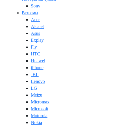
Sony
Разъемы
Acer
Alcatel
Asus
Explay
Fly
HTC
Huawei
iPhone
JBL
Lenovo
LG
Meizu
Micromax
Microsoft
Motorola
Nokia