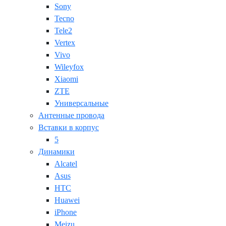
Sony
Tecno
Tele2
Vertex
Vivo
Wileyfox
Xiaomi
ZTE
Универсальные
Антенные провода
Вставки в корпус
5
Динамики
Alcatel
Asus
HTC
Huawei
iPhone
Meizu