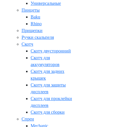
Универсальные
Пинцеты
Baku
Rhino
Прищепки
Ручки скальпеля
Скотч
Скотч двусторонний
Скотч для
аккумуляторов
Скотч для задних
крышек
Скотч для защиты
дисплеев
Скотч для проклейки
дисплеев
Скотч для сборки
Спреи
Mechanic