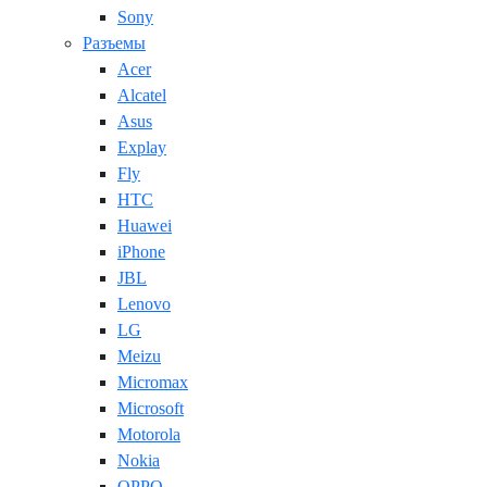
Sony
Разъемы
Acer
Alcatel
Asus
Explay
Fly
HTC
Huawei
iPhone
JBL
Lenovo
LG
Meizu
Micromax
Microsoft
Motorola
Nokia
OPPO