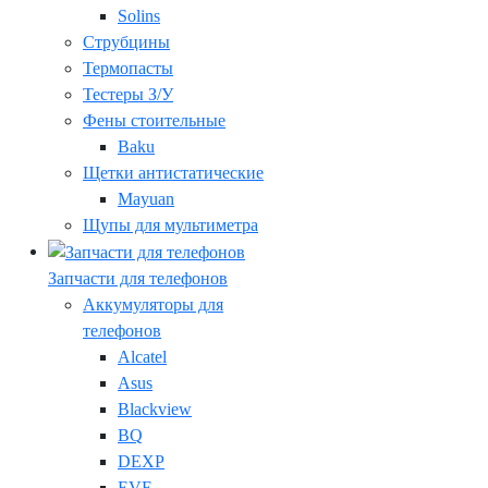
Solins
Струбцины
Термопасты
Тестеры З/У
Фены стоительные
Baku
Щетки антистатические
Mayuan
Щупы для мультиметра
Запчасти для телефонов
Аккумуляторы для
телефонов
Alcatel
Asus
Blackview
BQ
DEXP
EVE