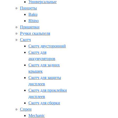
Универсальные
Пинцеты
Baku
Rhino
Прищепки
Ручки скальпеля
Скотч
Скотч двусторонний
Скотч для
аккумуляторов
Скотч для задних
крышек
Скотч для защиты
дисплеев
Скотч для проклейки
дисплеев
Скотч для сборки
Спреи
Mechanic