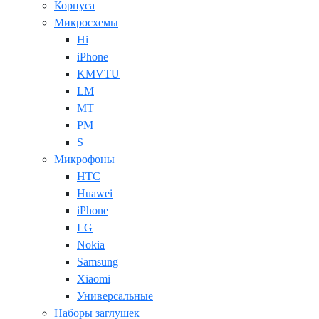
Корпуса
Микросхемы
Hi
iPhone
KMVTU
LM
MT
PM
S
Микрофоны
HTC
Huawei
iPhone
LG
Nokia
Samsung
Xiaomi
Универсальные
Наборы заглушек