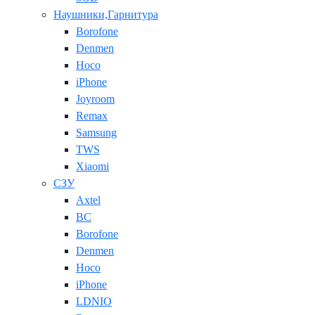
Наушники,Гарнитура
Borofone
Denmen
Hoco
iPhone
Joyroom
Remax
Samsung
TWS
Xiaomi
СЗУ
Axtel
BC
Borofone
Denmen
Hoco
iPhone
LDNIO