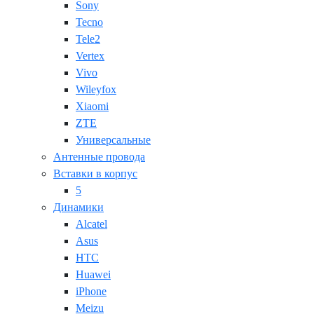
Sony
Tecno
Tele2
Vertex
Vivo
Wileyfox
Xiaomi
ZTE
Универсальные
Антенные провода
Вставки в корпус
5
Динамики
Alcatel
Asus
HTC
Huawei
iPhone
Meizu