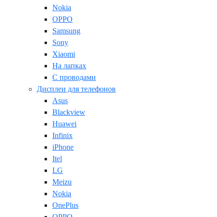
Nokia
OPPO
Samsung
Sony
Xiaomi
На лапках
С проводами
Дисплеи для телефонов
Asus
Blackview
Huawei
Infinix
iPhone
Itel
LG
Meizu
Nokia
OnePlus
OPPO