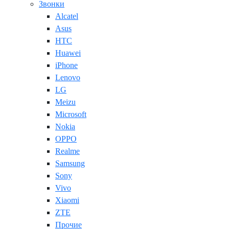
Звонки
Alcatel
Asus
HTC
Huawei
iPhone
Lenovo
LG
Meizu
Microsoft
Nokia
OPPO
Realme
Samsung
Sony
Vivo
Xiaomi
ZTE
Прочие