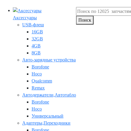
Аксессуары
Поиск
USB-флеш
16GB
32GB
4GB
8GB
Авто-зарядные устройства
Borofone
Hoco
Qualcomm
Remax
Автодержатели,Автотабло
Borofone
Hoco
Универсальный
Адаптеры,Переходники
Borofone