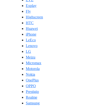
Explay
Fly
Highscreen
HTC
Huawei
iPhone
LeEco
Lenovo
LG
Meizu
Micromax
Motorola
Nokia
OnePlus
OPPO
Prestigio
Realme
Samsung