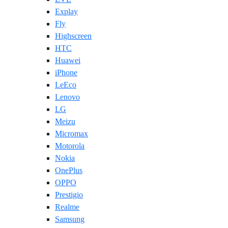
Explay
Fly
Highscreen
HTC
Huawei
iPhone
LeEco
Lenovo
LG
Meizu
Micromax
Motorola
Nokia
OnePlus
OPPO
Prestigio
Realme
Samsung