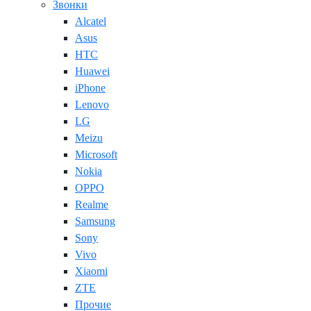
Звонки
Alcatel
Asus
HTC
Huawei
iPhone
Lenovo
LG
Meizu
Microsoft
Nokia
OPPO
Realme
Samsung
Sony
Vivo
Xiaomi
ZTE
Прочие