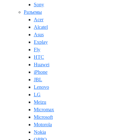
Sony
Разъемы
Acer
Alcatel
Asus
Explay
Fly
HTC
Huawei
iPhone
JBL
Lenovo
LG
Meizu
Micromax
Microsoft
Motorola
Nokia
OPPO