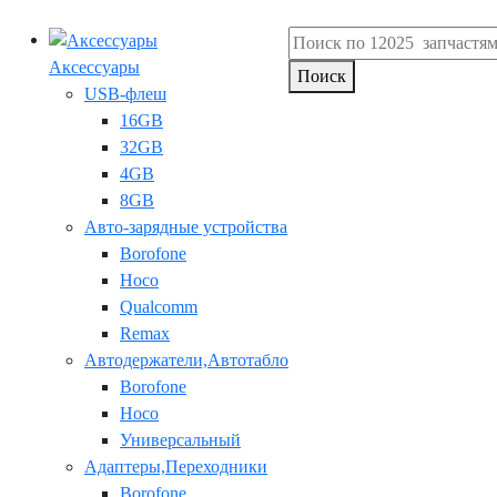
Аксессуары
Поиск
USB-флеш
16GB
32GB
4GB
8GB
Авто-зарядные устройства
Borofone
Hoco
Qualcomm
Remax
Автодержатели,Автотабло
Borofone
Hoco
Универсальный
Адаптеры,Переходники
Borofone