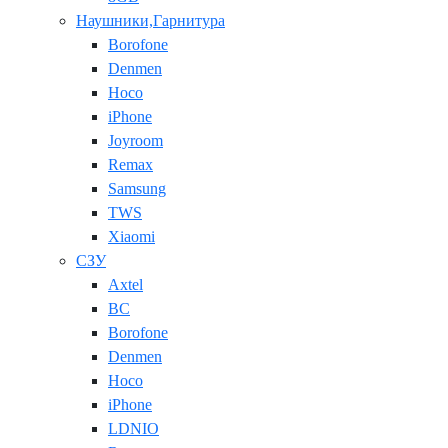
Наушники,Гарнитура
Borofone
Denmen
Hoco
iPhone
Joyroom
Remax
Samsung
TWS
Xiaomi
СЗУ
Axtel
BC
Borofone
Denmen
Hoco
iPhone
LDNIO