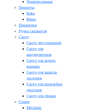
Универсальные
Пинцеты
Baku
Rhino
Прищепки
Ручки скальпеля
Скотч
Скотч двусторонний
Скотч для
аккумуляторов
Скотч для задних
крышек
Скотч для защиты
дисплеев
Скотч для проклейки
дисплеев
Скотч для сборки
Спреи
Mechanic