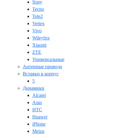
Sony
Tecno
Tele2
Vertex
Vivo
Wileyfox
Xiaomi
ZTE
Универсальные
Антенные провода
Вставки в корпус
5
Динамики
Alcatel
Asus
HTC
Huawei
iPhone
Meizu