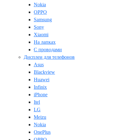
Nokia
OPPO
Samsung
Sony
Xiaomi
На лапках
С проводами
Дисплеи для телефонов
Asus
Blackview
Huawei
Infinix
iPhone
Itel
LG
Meizu
Nokia
OnePlus
OPPO