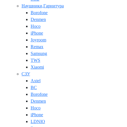
Наушники,Гарнитура
Borofone
Denmen
Hoco
iPhone
Joyroom
Remax
Samsung
TWS
Xiaomi
СЗУ
Axtel
BC
Borofone
Denmen
Hoco
iPhone
LDNIO