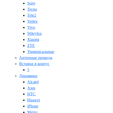
Sony
Tecno
Tele2
Vertex
Vivo
Wileyfox
Xiaomi
ZTE
Универсальные
Антенные провода
Вставки в корпус
5
Динамики
Alcatel
Asus
HTC
Huawei
iPhone
Meizu