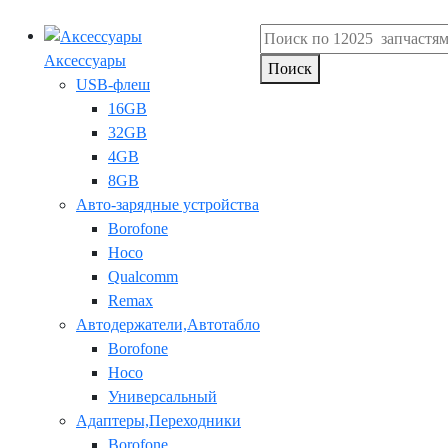
Аксессуары
Поиск
USB-флеш
16GB
32GB
4GB
8GB
Авто-зарядные устройства
Borofone
Hoco
Qualcomm
Remax
Автодержатели,Автотабло
Borofone
Hoco
Универсальный
Адаптеры,Переходники
Borofone