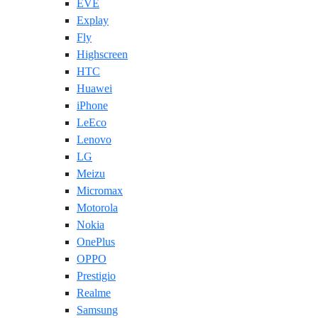
EVE
Explay
Fly
Highscreen
HTC
Huawei
iPhone
LeEco
Lenovo
LG
Meizu
Micromax
Motorola
Nokia
OnePlus
OPPO
Prestigio
Realme
Samsung