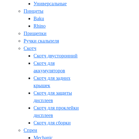
Универсальные
Пинцеты
Baku
Rhino
Прищепки
Ручки скальпеля
Скотч
Скотч двусторонний
Скотч для
аккумуляторов
Скотч для задних
крышек
Скотч для защиты
дисплеев
Скотч для проклейки
дисплеев
Скотч для сборки
Спреи
Mechanic