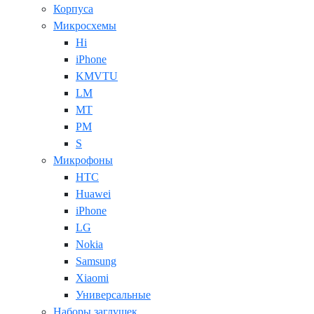
Корпуса
Микросхемы
Hi
iPhone
KMVTU
LM
MT
PM
S
Микрофоны
HTC
Huawei
iPhone
LG
Nokia
Samsung
Xiaomi
Универсальные
Наборы заглушек