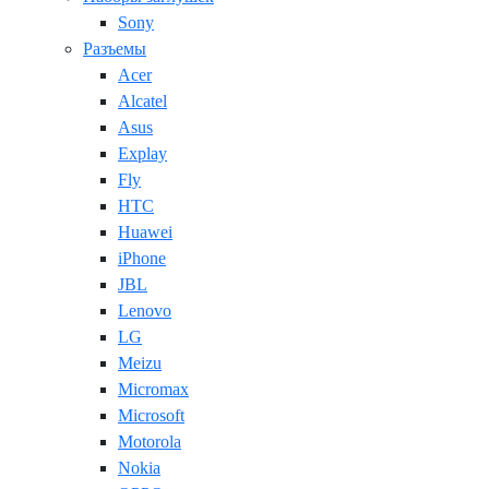
Sony
Разъемы
Acer
Alcatel
Asus
Explay
Fly
HTC
Huawei
iPhone
JBL
Lenovo
LG
Meizu
Micromax
Microsoft
Motorola
Nokia