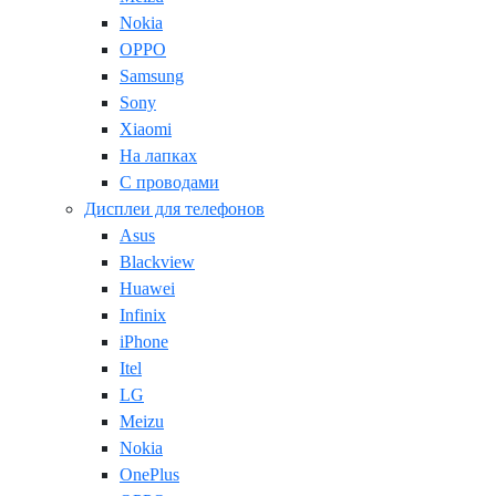
Nokia
OPPO
Samsung
Sony
Xiaomi
На лапках
С проводами
Дисплеи для телефонов
Asus
Blackview
Huawei
Infinix
iPhone
Itel
LG
Meizu
Nokia
OnePlus