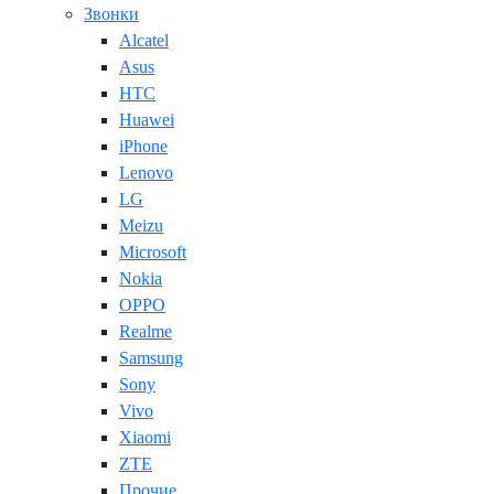
Звонки
Alcatel
Asus
HTC
Huawei
iPhone
Lenovo
LG
Meizu
Microsoft
Nokia
OPPO
Realme
Samsung
Sony
Vivo
Xiaomi
ZTE
Прочие