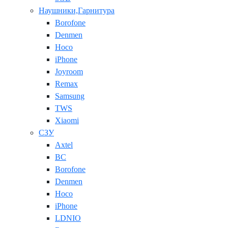
Наушники,Гарнитура
Borofone
Denmen
Hoco
iPhone
Joyroom
Remax
Samsung
TWS
Xiaomi
СЗУ
Axtel
BC
Borofone
Denmen
Hoco
iPhone
LDNIO