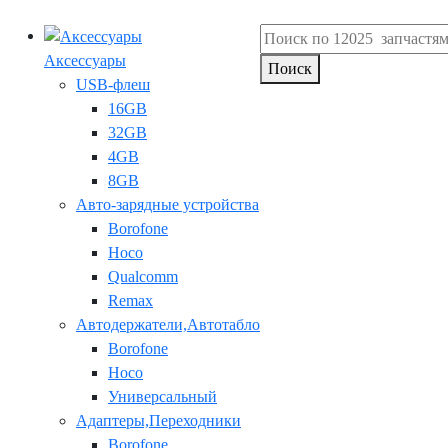
Аксессуары
Поиск
USB-флеш
16GB
32GB
4GB
8GB
Авто-зарядные устройства
Borofone
Hoco
Qualcomm
Remax
Автодержатели,Автотабло
Borofone
Hoco
Универсальный
Адаптеры,Переходники
Borofone