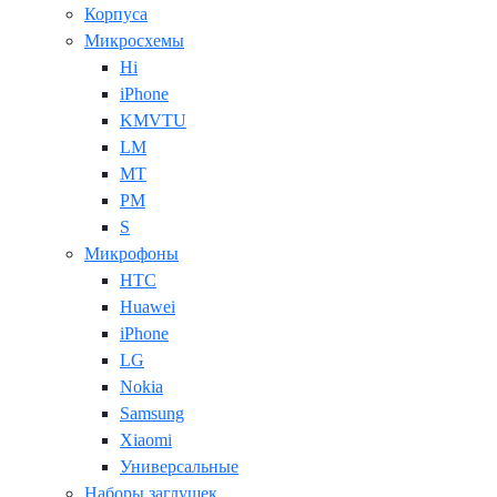
Корпуса
Микросхемы
Hi
iPhone
KMVTU
LM
MT
PM
S
Микрофоны
HTC
Huawei
iPhone
LG
Nokia
Samsung
Xiaomi
Универсальные
Наборы заглушек