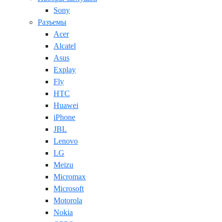
Sony
Разъемы
Acer
Alcatel
Asus
Explay
Fly
HTC
Huawei
iPhone
JBL
Lenovo
LG
Meizu
Micromax
Microsoft
Motorola
Nokia