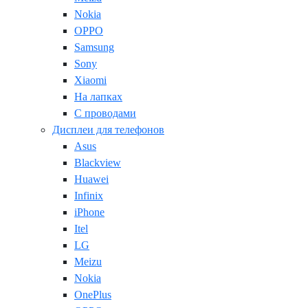
Nokia
OPPO
Samsung
Sony
Xiaomi
На лапках
С проводами
Дисплеи для телефонов
Asus
Blackview
Huawei
Infinix
iPhone
Itel
LG
Meizu
Nokia
OnePlus