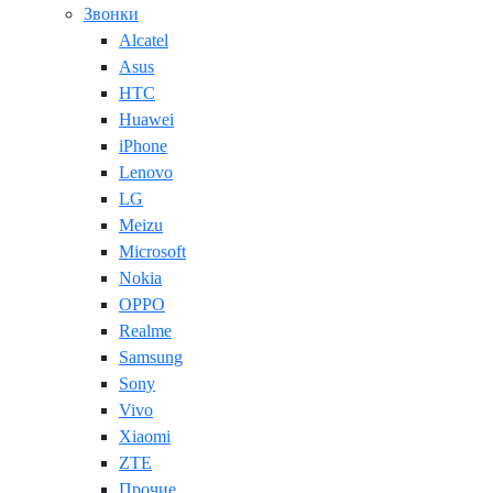
Звонки
Alcatel
Asus
HTC
Huawei
iPhone
Lenovo
LG
Meizu
Microsoft
Nokia
OPPO
Realme
Samsung
Sony
Vivo
Xiaomi
ZTE
Прочие