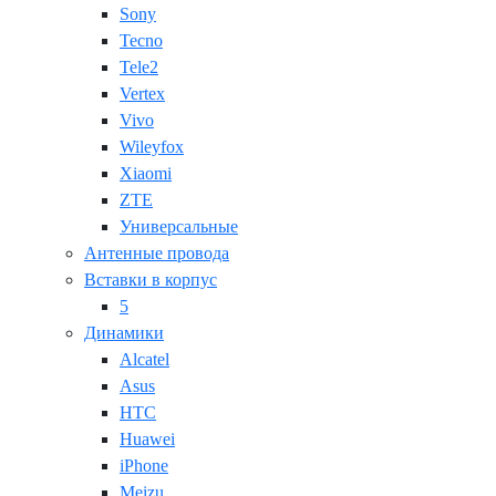
Sony
Tecno
Tele2
Vertex
Vivo
Wileyfox
Xiaomi
ZTE
Универсальные
Антенные провода
Вставки в корпус
5
Динамики
Alcatel
Asus
HTC
Huawei
iPhone
Meizu