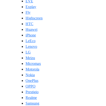
EVE
Explay
Fly
Highscreen
HTC
Huawei
iPhone
LeEco
Lenovo
LG
Meizu
Micromax
Motorola
Nokia
OnePlus
OPPO
Prestigio
Realme
Samsung