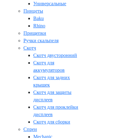
Универсальные
Пинцеты
Baku
Rhino
Прищепки
Ручки скальпеля
Скотч
Скотч двусторонний
Скотч для
аккумуляторов
Скотч для задних
крышек
Скотч для защиты
дисплеев
Скотч для проклейки
дисплеев
Скотч для сборки
Спреи
Mechanic