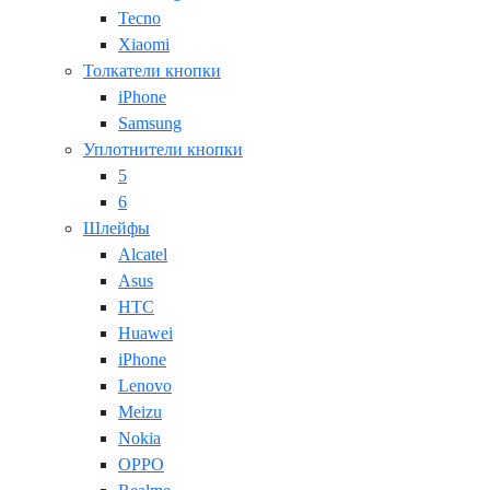
Tecno
Xiaomi
Толкатели кнопки
iPhone
Samsung
Уплотнители кнопки
5
6
Шлейфы
Alcatel
Asus
HTC
Huawei
iPhone
Lenovo
Meizu
Nokia
OPPO