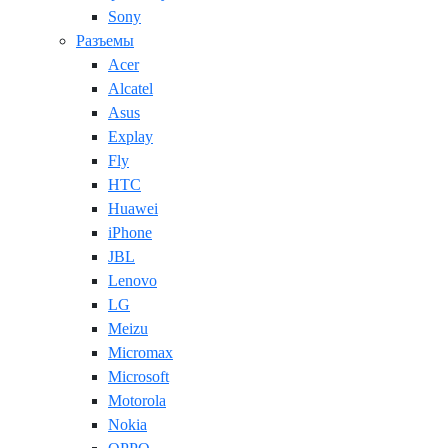
Sony
Разъемы
Acer
Alcatel
Asus
Explay
Fly
HTC
Huawei
iPhone
JBL
Lenovo
LG
Meizu
Micromax
Microsoft
Motorola
Nokia