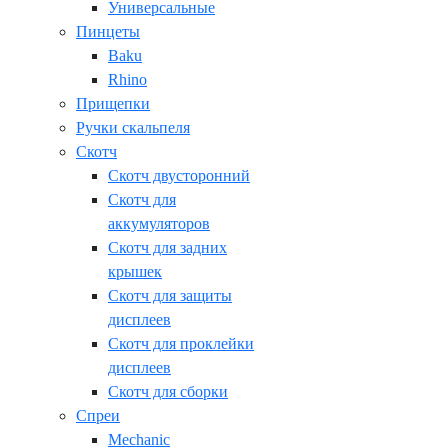
Универсальные
Пинцеты
Baku
Rhino
Прищепки
Ручки скальпеля
Скотч
Скотч двусторонний
Скотч для
аккумуляторов
Скотч для задних
крышек
Скотч для защиты
дисплеев
Скотч для проклейки
дисплеев
Скотч для сборки
Спреи
Mechanic