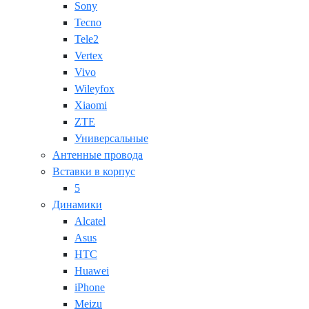
Sony
Tecno
Tele2
Vertex
Vivo
Wileyfox
Xiaomi
ZTE
Универсальные
Антенные провода
Вставки в корпус
5
Динамики
Alcatel
Asus
HTC
Huawei
iPhone
Meizu