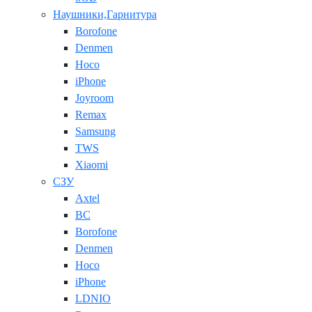
Наушники,Гарнитура
Borofone
Denmen
Hoco
iPhone
Joyroom
Remax
Samsung
TWS
Xiaomi
СЗУ
Axtel
BC
Borofone
Denmen
Hoco
iPhone
LDNIO