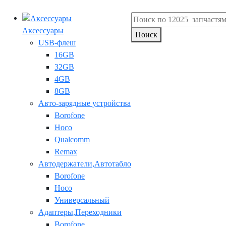
Аксессуары
Поиск
USB-флеш
16GB
32GB
4GB
8GB
Авто-зарядные устройства
Borofone
Hoco
Qualcomm
Remax
Автодержатели,Автотабло
Borofone
Hoco
Универсальный
Адаптеры,Переходники
Borofone