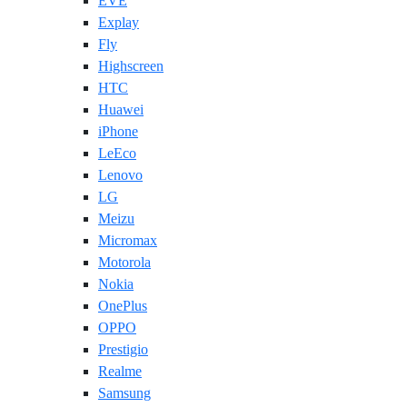
EVE
Explay
Fly
Highscreen
HTC
Huawei
iPhone
LeEco
Lenovo
LG
Meizu
Micromax
Motorola
Nokia
OnePlus
OPPO
Prestigio
Realme
Samsung