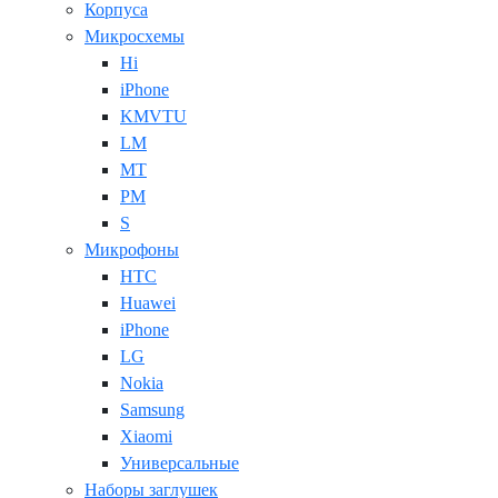
Корпуса
Микросхемы
Hi
iPhone
KMVTU
LM
MT
PM
S
Микрофоны
HTC
Huawei
iPhone
LG
Nokia
Samsung
Xiaomi
Универсальные
Наборы заглушек