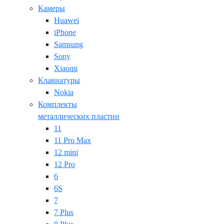
Камеры
Huawei
iPhone
Samsung
Sony
Xiaomi
Клавиатуры
Nokia
Комплекты
металлических пластин
11
11 Pro Max
12 mini
12 Pro
6
6S
7
7 Plus