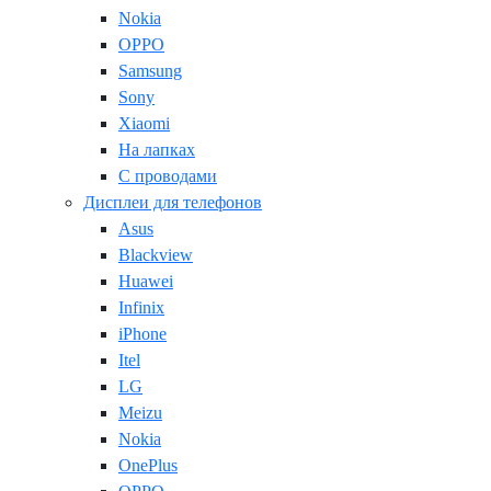
Nokia
OPPO
Samsung
Sony
Xiaomi
На лапках
С проводами
Дисплеи для телефонов
Asus
Blackview
Huawei
Infinix
iPhone
Itel
LG
Meizu
Nokia
OnePlus