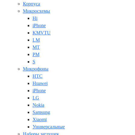
Корпуса
Микросхемы
Hi
iPhone
KMVTU
LM
MT
PM
S
Микрофоны
HTC
Huawei
iPhone
LG
Nokia
Samsung
Xiaomi
Универсальные
Наборы заглушек