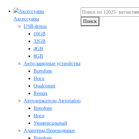
Аксессуары
Поиск
USB-флеш
16GB
32GB
4GB
8GB
Авто-зарядные устройства
Borofone
Hoco
Qualcomm
Remax
Автодержатели,Автотабло
Borofone
Hoco
Универсальный
Адаптеры,Переходники
Borofone