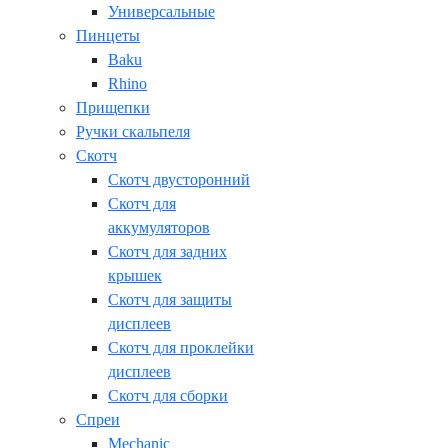
Универсальные
Пинцеты
Baku
Rhino
Прищепки
Ручки скальпеля
Скотч
Скотч двусторонний
Скотч для
аккумуляторов
Скотч для задних
крышек
Скотч для защиты
дисплеев
Скотч для проклейки
дисплеев
Скотч для сборки
Спреи
Mechanic