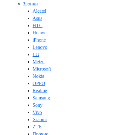
Звонки
Alcatel
Asus
HTC
Huawei
iPhone
Lenovo
LG
Meizu
Microsoft
Nokia
OPPO
Realme
Samsung
Sony
Vivo
Xiaomi
ZTE
Прочие