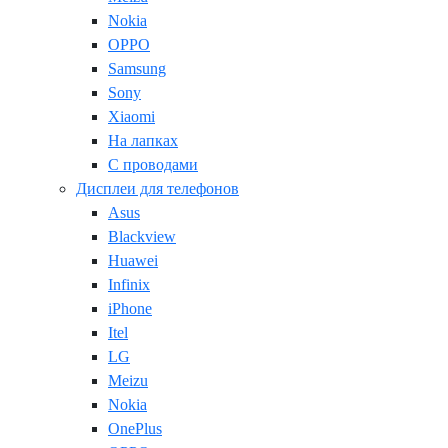
Nokia
OPPO
Samsung
Sony
Xiaomi
На лапках
С проводами
Дисплеи для телефонов
Asus
Blackview
Huawei
Infinix
iPhone
Itel
LG
Meizu
Nokia
OnePlus