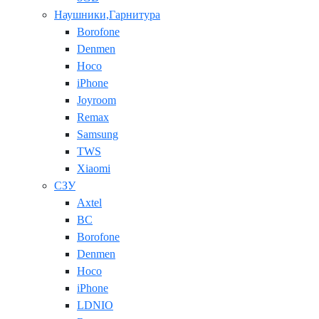
Наушники,Гарнитура
Borofone
Denmen
Hoco
iPhone
Joyroom
Remax
Samsung
TWS
Xiaomi
СЗУ
Axtel
BC
Borofone
Denmen
Hoco
iPhone
LDNIO