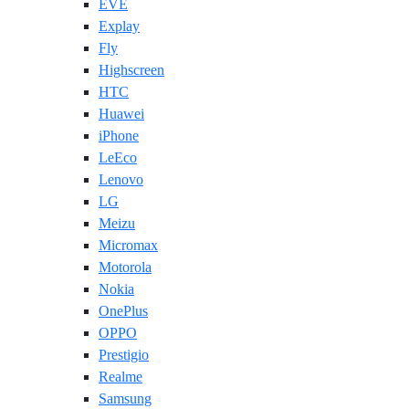
EVE
Explay
Fly
Highscreen
HTC
Huawei
iPhone
LeEco
Lenovo
LG
Meizu
Micromax
Motorola
Nokia
OnePlus
OPPO
Prestigio
Realme
Samsung