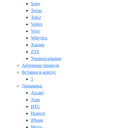
Sony
Tecno
Tele2
Vertex
Vivo
Wileyfox
Xiaomi
ZTE
Универсальные
Антенные провода
Вставки в корпус
5
Динамики
Alcatel
Asus
HTC
Huawei
iPhone
Meizu