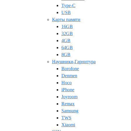
Type-C
USB
Карты памяти
16GB
32GB
4GB
64GB
8GB
Наушники,Гарнитура
Borofone
Denmen
Hoco
iPhone
Joyroom
Remax
Samsung
TWS
Xiaomi