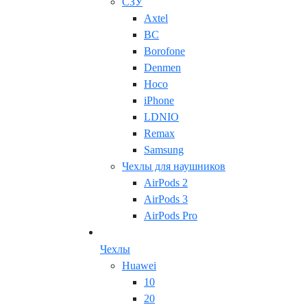
СЗУ
Axtel
BC
Borofone
Denmen
Hoco
iPhone
LDNIO
Remax
Samsung
Чехлы для наушников
AirPods 2
AirPods 3
AirPods Pro
Чехлы
Huawei
10
20