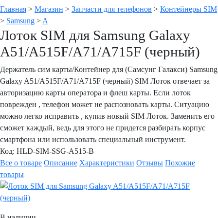
Главная
>
Магазин
>
Запчасти для телефонов
>
Контейнеры SIM
>
Samsung
>
A
Лоток SIM для Samsung Galaxy
A51/A515F/A71/A715F (черный)
Держатель сим карты/Контейнер для (Самсунг Галакси) Samsung
Galaxy A51/A515F/A71/A715F (черный) SIM Лоток отвечает за
авторизацию карты оператора и флеш карты. Если лоток
поврежден , телефон может не распозновать карты. Ситуацию
можно легко исправить , купив новый SIM Лоток. Заменить его
сможет каждый, ведь для этого не придется разбирать корпус
смартфона или использовать специальный инструмент.
Код:
HLD-SIM-SSG-A515-B
Все о товаре
Описание
Характеристики
Отзывы
Похожие
товары
В наличии