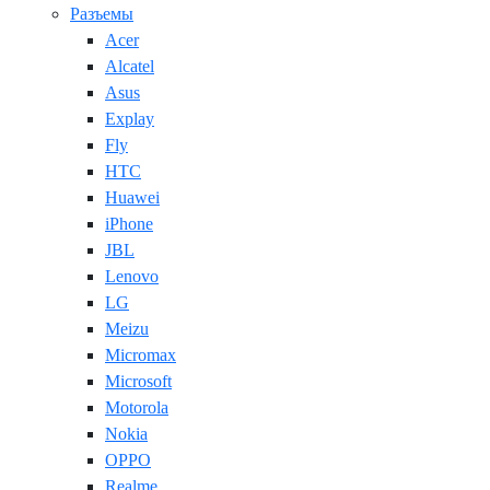
Разъемы
Acer
Alcatel
Asus
Explay
Fly
HTC
Huawei
iPhone
JBL
Lenovo
LG
Meizu
Micromax
Microsoft
Motorola
Nokia
OPPO
Realme