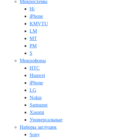
Микросхемы
Hi
iPhone
KMVTU
LM
MT
PM
S
Микрофоны
HTC
Huawei
iPhone
LG
Nokia
Samsung
Xiaomi
Универсальные
Наборы заглушек
Sony