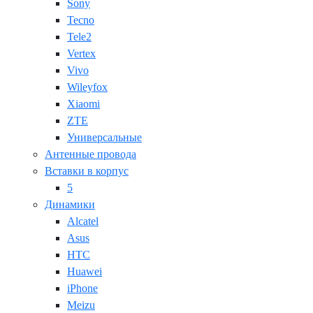
Sony
Tecno
Tele2
Vertex
Vivo
Wileyfox
Xiaomi
ZTE
Универсальные
Антенные провода
Вставки в корпус
5
Динамики
Alcatel
Asus
HTC
Huawei
iPhone
Meizu