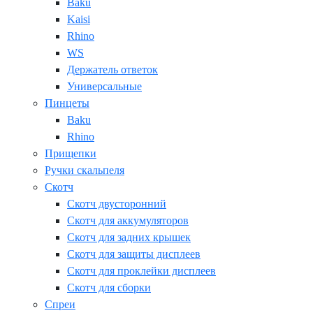
Baku
Kaisi
Rhino
WS
Держатель ответок
Универсальные
Пинцеты
Baku
Rhino
Прищепки
Ручки скальпеля
Скотч
Скотч двусторонний
Скотч для аккумуляторов
Скотч для задних крышек
Скотч для защиты дисплеев
Скотч для проклейки дисплеев
Скотч для сборки
Спреи