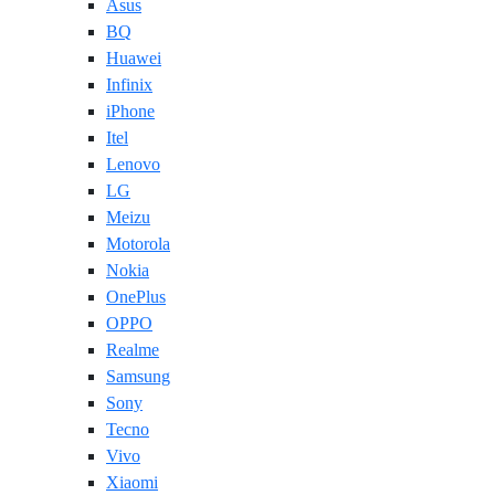
Asus
BQ
Huawei
Infinix
iPhone
Itel
Lenovo
LG
Meizu
Motorola
Nokia
OnePlus
OPPO
Realme
Samsung
Sony
Tecno
Vivo
Xiaomi