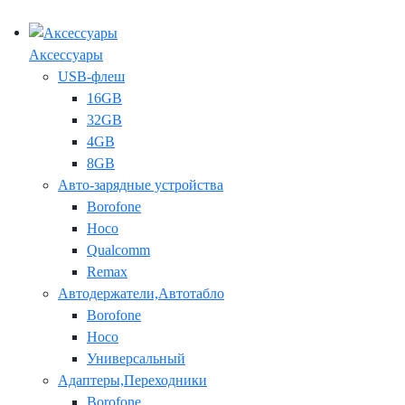
Аксессуары
USB-флеш
16GB
32GB
4GB
8GB
Авто-зарядные устройства
Borofone
Hoco
Qualcomm
Remax
Автодержатели,Автотабло
Borofone
Hoco
Универсальный
Адаптеры,Переходники
Borofone