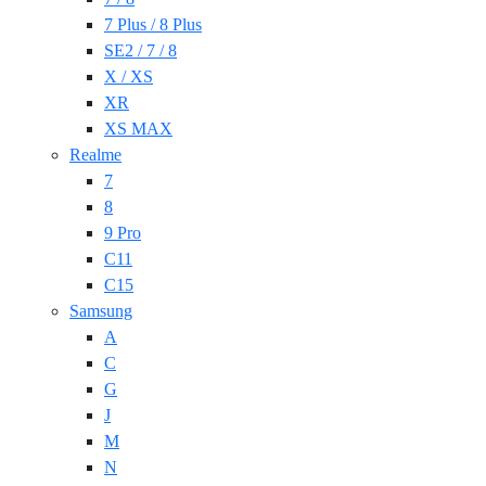
7 Plus / 8 Plus
SE2 / 7 / 8
X / XS
XR
XS MAX
Realme
7
8
9 Pro
C11
C15
Samsung
A
C
G
J
M
N