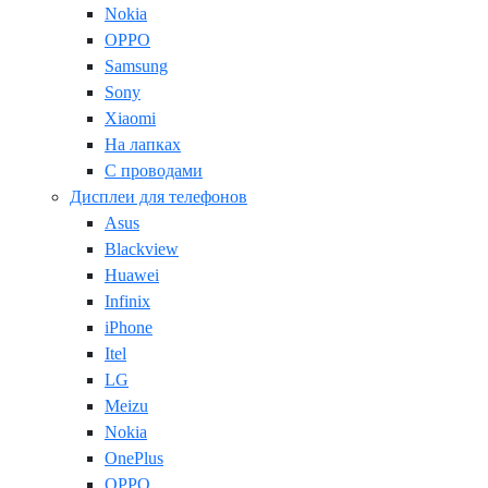
Nokia
OPPO
Samsung
Sony
Xiaomi
На лапках
С проводами
Дисплеи для телефонов
Asus
Blackview
Huawei
Infinix
iPhone
Itel
LG
Meizu
Nokia
OnePlus
OPPO