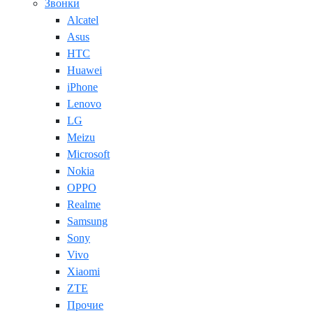
Звонки
Alcatel
Asus
HTC
Huawei
iPhone
Lenovo
LG
Meizu
Microsoft
Nokia
OPPO
Realme
Samsung
Sony
Vivo
Xiaomi
ZTE
Прочие