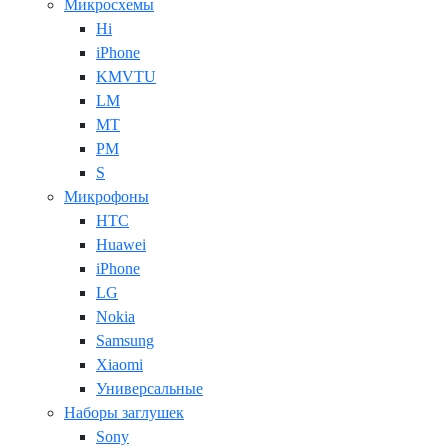
Микросхемы
Hi
iPhone
KMVTU
LM
MT
PM
S
Микрофоны
HTC
Huawei
iPhone
LG
Nokia
Samsung
Xiaomi
Универсальные
Наборы заглушек
Sony