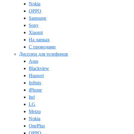
Nokia
OPPO
Samsung
Sony
Xiaomi
На лапках
С проводами
Дисплеи для телефонов
Asus
Blackview
Huawei
Infinix
iPhone
Itel
LG
Meizu
Nokia
OnePlus
OPPO