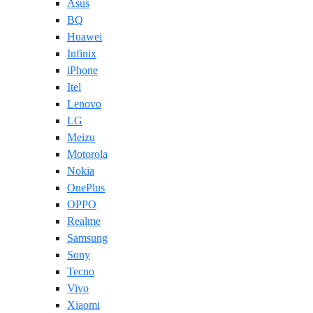
Asus
BQ
Huawei
Infinix
iPhone
Itel
Lenovo
LG
Meizu
Motorola
Nokia
OnePlus
OPPO
Realme
Samsung
Sony
Tecno
Vivo
Xiaomi