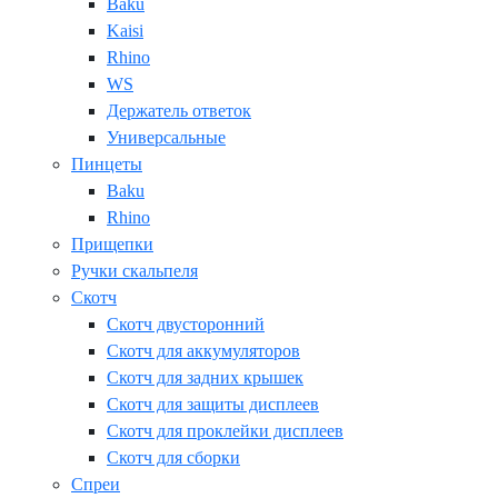
Baku
Kaisi
Rhino
WS
Держатель ответок
Универсальные
Пинцеты
Baku
Rhino
Прищепки
Ручки скальпеля
Скотч
Скотч двусторонний
Скотч для аккумуляторов
Скотч для задних крышек
Скотч для защиты дисплеев
Скотч для проклейки дисплеев
Скотч для сборки
Спреи