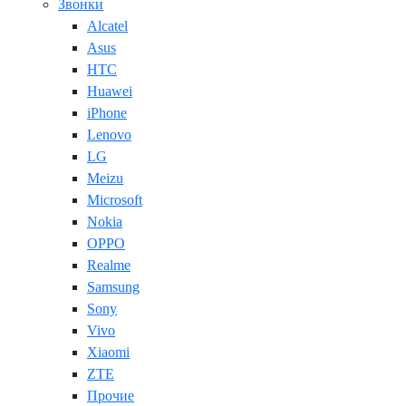
Звонки
Alcatel
Asus
HTC
Huawei
iPhone
Lenovo
LG
Meizu
Microsoft
Nokia
OPPO
Realme
Samsung
Sony
Vivo
Xiaomi
ZTE
Прочие