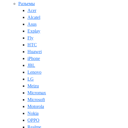
Разъемы
Acer
Alcatel
Asus
Explay
Fly
HTC
Huawei
iPhone
JBL
Lenovo
LG
Meizu
Micromax
Microsoft
Motorola
Nokia
OPPO
Realme