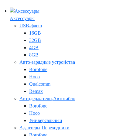
Аксессуары
USB-флеш
16GB
32GB
4GB
8GB
Авто-зарядные устройства
Borofone
Hoco
Qualcomm
Remax
Автодержатели,Автотабло
Borofone
Hoco
Универсальный
Адаптеры,Переходники
Borofone