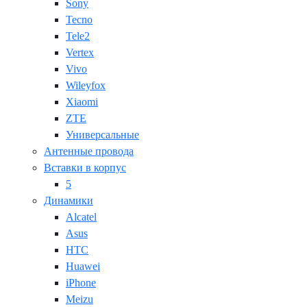
Sony
Tecno
Tele2
Vertex
Vivo
Wileyfox
Xiaomi
ZTE
Универсальные
Антенные провода
Вставки в корпус
5
Динамики
Alcatel
Asus
HTC
Huawei
iPhone
Meizu