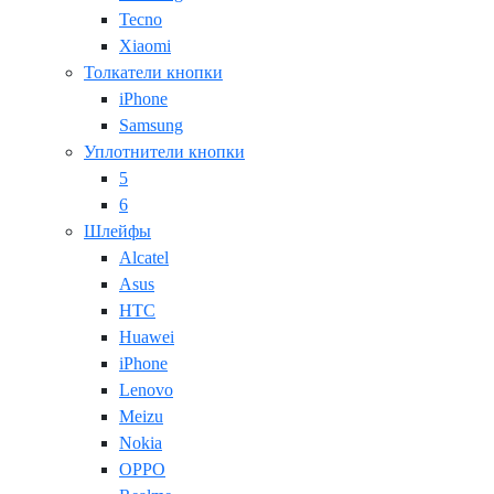
Tecno
Xiaomi
Толкатели кнопки
iPhone
Samsung
Уплотнители кнопки
5
6
Шлейфы
Alcatel
Asus
HTC
Huawei
iPhone
Lenovo
Meizu
Nokia
OPPO