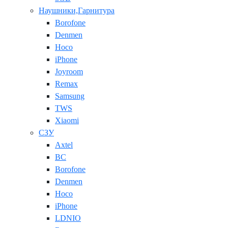
Наушники,Гарнитура
Borofone
Denmen
Hoco
iPhone
Joyroom
Remax
Samsung
TWS
Xiaomi
СЗУ
Axtel
BC
Borofone
Denmen
Hoco
iPhone
LDNIO