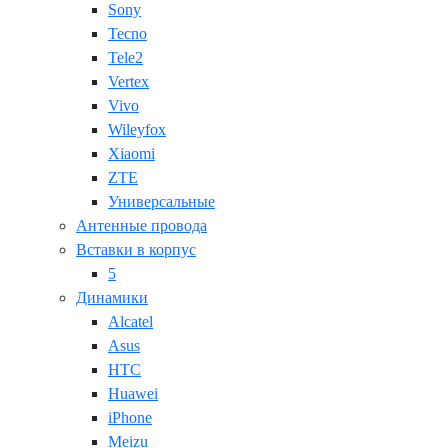
Sony
Tecno
Tele2
Vertex
Vivo
Wileyfox
Xiaomi
ZTE
Универсальные
Антенные провода
Вставки в корпус
5
Динамики
Alcatel
Asus
HTC
Huawei
iPhone
Meizu