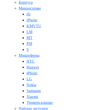
Корпуса
Микросхемы
Hi
iPhone
KMVTU
LM
MT
PM
S
Микрофоны
HTC
Huawei
iPhone
LG
Nokia
Samsung
Xiaomi
Универсальные
Наборы заглушек