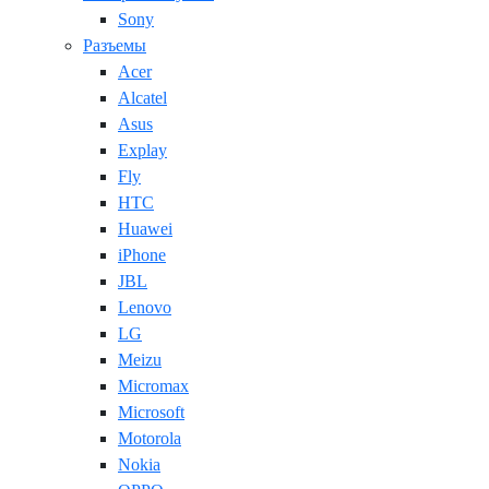
Sony
Разъемы
Acer
Alcatel
Asus
Explay
Fly
HTC
Huawei
iPhone
JBL
Lenovo
LG
Meizu
Micromax
Microsoft
Motorola
Nokia