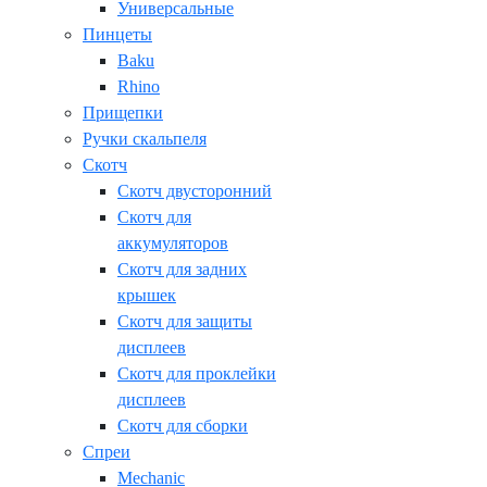
Универсальные
Пинцеты
Baku
Rhino
Прищепки
Ручки скальпеля
Скотч
Скотч двусторонний
Скотч для
аккумуляторов
Скотч для задних
крышек
Скотч для защиты
дисплеев
Скотч для проклейки
дисплеев
Скотч для сборки
Спреи
Mechanic