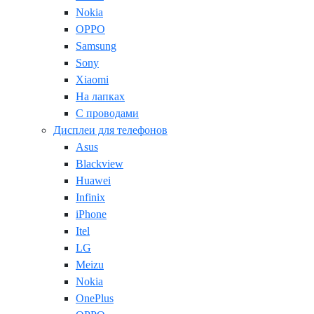
Nokia
OPPO
Samsung
Sony
Xiaomi
На лапках
С проводами
Дисплеи для телефонов
Asus
Blackview
Huawei
Infinix
iPhone
Itel
LG
Meizu
Nokia
OnePlus