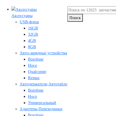
Аксессуары
Поиск
USB-флеш
16GB
32GB
4GB
8GB
Авто-зарядные устройства
Borofone
Hoco
Qualcomm
Remax
Автодержатели,Автотабло
Borofone
Hoco
Универсальный
Адаптеры,Переходники
Borofone