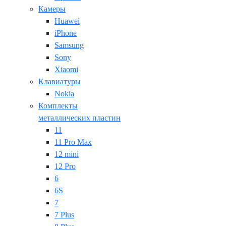
Камеры
Huawei
iPhone
Samsung
Sony
Xiaomi
Клавиатуры
Nokia
Комплекты
металлических пластин
11
11 Pro Max
12 mini
12 Pro
6
6S
7
7 Plus