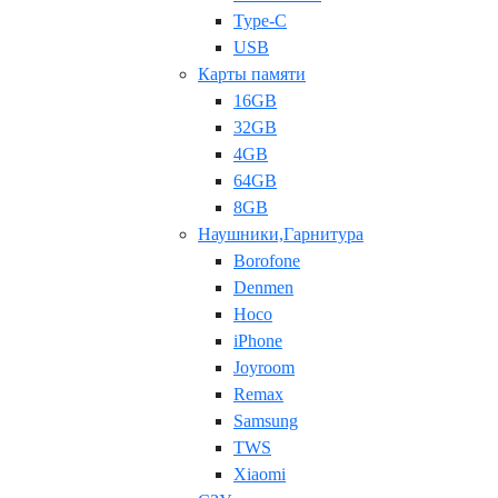
Type-C
USB
Карты памяти
16GB
32GB
4GB
64GB
8GB
Наушники,Гарнитура
Borofone
Denmen
Hoco
iPhone
Joyroom
Remax
Samsung
TWS
Xiaomi