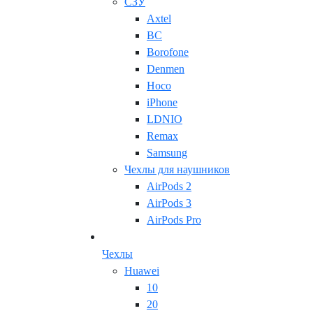
СЗУ
Axtel
BC
Borofone
Denmen
Hoco
iPhone
LDNIO
Remax
Samsung
Чехлы для наушников
AirPods 2
AirPods 3
AirPods Pro
Чехлы
Huawei
10
20