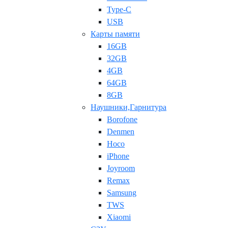
Type-C
USB
Карты памяти
16GB
32GB
4GB
64GB
8GB
Наушники,Гарнитура
Borofone
Denmen
Hoco
iPhone
Joyroom
Remax
Samsung
TWS
Xiaomi