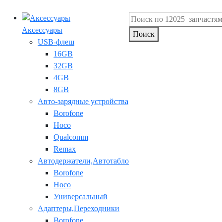
Аксессуары
Поиск
USB-флеш
16GB
32GB
4GB
8GB
Авто-зарядные устройства
Borofone
Hoco
Qualcomm
Remax
Автодержатели,Автотабло
Borofone
Hoco
Универсальный
Адаптеры,Переходники
Borofone