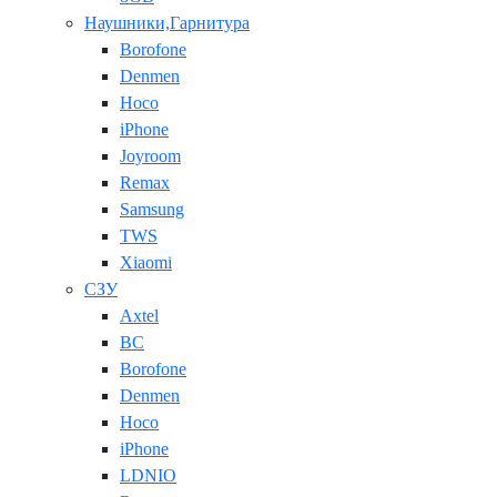
Наушники,Гарнитура
Borofone
Denmen
Hoco
iPhone
Joyroom
Remax
Samsung
TWS
Xiaomi
СЗУ
Axtel
BC
Borofone
Denmen
Hoco
iPhone
LDNIO