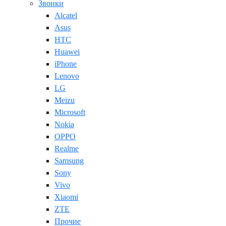
Звонки
Alcatel
Asus
HTC
Huawei
iPhone
Lenovo
LG
Meizu
Microsoft
Nokia
OPPO
Realme
Samsung
Sony
Vivo
Xiaomi
ZTE
Прочие