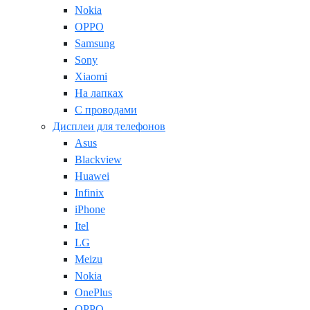
Nokia
OPPO
Samsung
Sony
Xiaomi
На лапках
С проводами
Дисплеи для телефонов
Asus
Blackview
Huawei
Infinix
iPhone
Itel
LG
Meizu
Nokia
OnePlus
OPPO