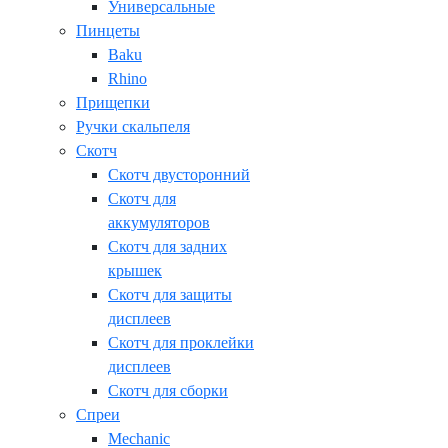
Универсальные
Пинцеты
Baku
Rhino
Прищепки
Ручки скальпеля
Скотч
Скотч двусторонний
Скотч для
аккумуляторов
Скотч для задних
крышек
Скотч для защиты
дисплеев
Скотч для проклейки
дисплеев
Скотч для сборки
Спреи
Mechanic