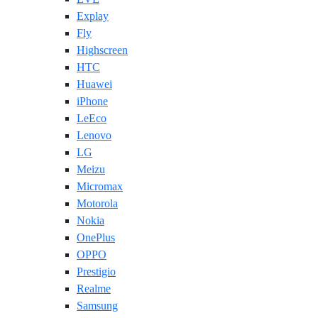
Explay
Fly
Highscreen
HTC
Huawei
iPhone
LeEco
Lenovo
LG
Meizu
Micromax
Motorola
Nokia
OnePlus
OPPO
Prestigio
Realme
Samsung