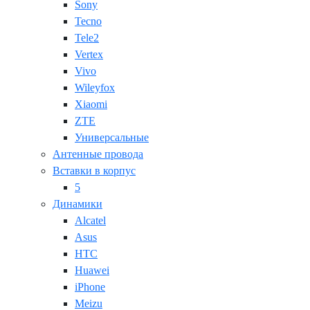
Sony
Tecno
Tele2
Vertex
Vivo
Wileyfox
Xiaomi
ZTE
Универсальные
Антенные провода
Вставки в корпус
5
Динамики
Alcatel
Asus
HTC
Huawei
iPhone
Meizu