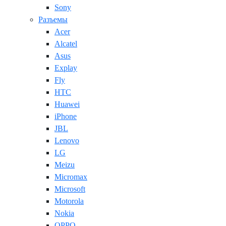
Sony
Разъемы
Acer
Alcatel
Asus
Explay
Fly
HTC
Huawei
iPhone
JBL
Lenovo
LG
Meizu
Micromax
Microsoft
Motorola
Nokia
OPPO