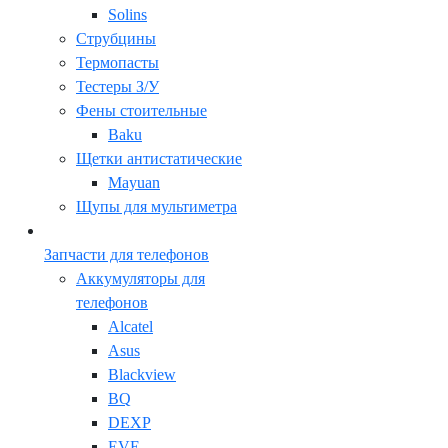
Solins
Струбцины
Термопасты
Тестеры З/У
Фены стоительные
Baku
Щетки антистатические
Mayuan
Щупы для мультиметра
Запчасти для телефонов
Аккумуляторы для
телефонов
Alcatel
Asus
Blackview
BQ
DEXP
EVE