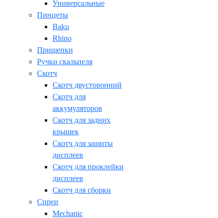
Универсальные
Пинцеты
Baku
Rhino
Прищепки
Ручки скальпеля
Скотч
Скотч двусторонний
Скотч для
аккумуляторов
Скотч для задних
крышек
Скотч для защиты
дисплеев
Скотч для проклейки
дисплеев
Скотч для сборки
Спреи
Mechanic