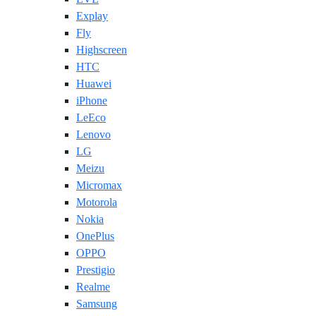
Explay
Fly
Highscreen
HTC
Huawei
iPhone
LeEco
Lenovo
LG
Meizu
Micromax
Motorola
Nokia
OnePlus
OPPO
Prestigio
Realme
Samsung