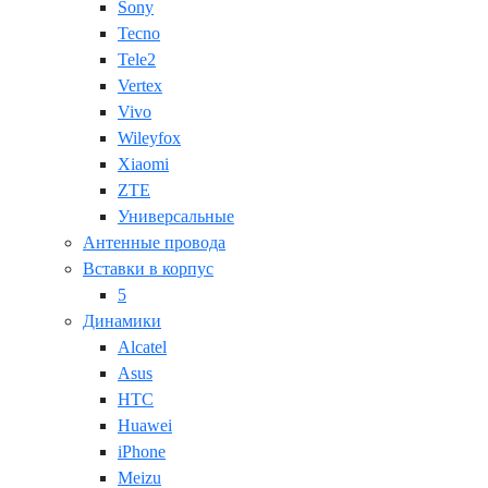
Sony
Tecno
Tele2
Vertex
Vivo
Wileyfox
Xiaomi
ZTE
Универсальные
Антенные провода
Вставки в корпус
5
Динамики
Alcatel
Asus
HTC
Huawei
iPhone
Meizu