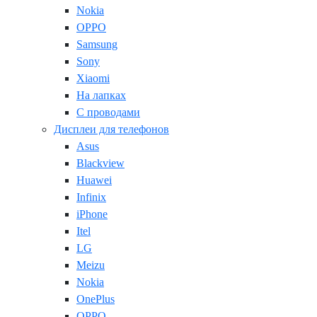
Nokia
OPPO
Samsung
Sony
Xiaomi
На лапках
С проводами
Дисплеи для телефонов
Asus
Blackview
Huawei
Infinix
iPhone
Itel
LG
Meizu
Nokia
OnePlus
OPPO