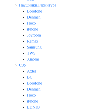
Наушники,Гарнитура
Borofone
Denmen
Hoco
iPhone
Joyroom
Remax
Samsung
TWS
Xiaomi
СЗУ
Axtel
BC
Borofone
Denmen
Hoco
iPhone
LDNIO