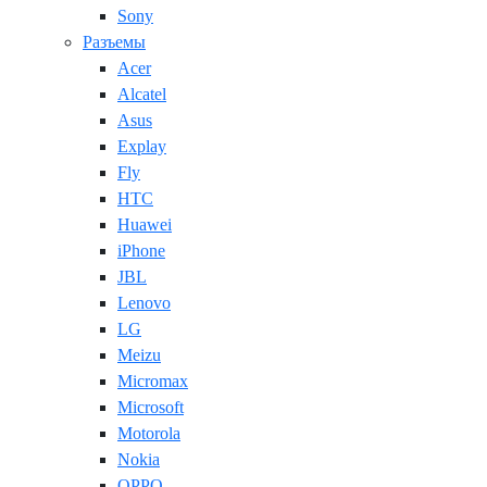
Sony
Разъемы
Acer
Alcatel
Asus
Explay
Fly
HTC
Huawei
iPhone
JBL
Lenovo
LG
Meizu
Micromax
Microsoft
Motorola
Nokia
OPPO