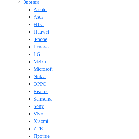
Звонки
Alcatel
Asus
HTC
Huawei
iPhone
Lenovo
LG
Meizu
Microsoft
Nokia
OPPO
Realme
Samsung
Sony
Vivo
Xiaomi
ZTE
Прочие