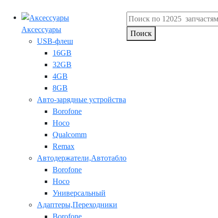
Аксессуары
Поиск
USB-флеш
16GB
32GB
4GB
8GB
Авто-зарядные устройства
Borofone
Hoco
Qualcomm
Remax
Автодержатели,Автотабло
Borofone
Hoco
Универсальный
Адаптеры,Переходники
Borofone