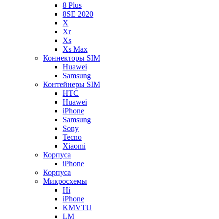
8 Plus
8SE 2020
X
Xr
Xs
Xs Max
Коннекторы SIM
Huawei
Samsung
Контейнеры SIM
HTC
Huawei
iPhone
Samsung
Sony
Tecno
Xiaomi
Корпуса
iPhone
Корпуса
Микросхемы
Hi
iPhone
KMVTU
LM