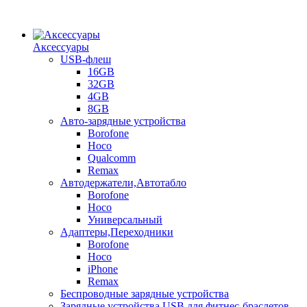
Аксессуары
USB-флеш
16GB
32GB
4GB
8GB
Авто-зарядные устройства
Borofone
Hoco
Qualcomm
Remax
Автодержатели,Автотабло
Borofone
Hoco
Универсальный
Адаптеры,Переходники
Borofone
Hoco
iPhone
Remax
Беспроводные зарядные устройства
Зарядные устройства USB для фитнес-браслетов