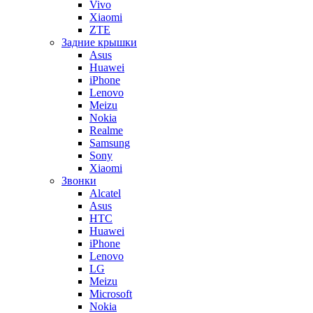
Vivo
Xiaomi
ZTE
Задние крышки
Asus
Huawei
iPhone
Lenovo
Meizu
Nokia
Realme
Samsung
Sony
Xiaomi
Звонки
Alcatel
Asus
HTC
Huawei
iPhone
Lenovo
LG
Meizu
Microsoft
Nokia