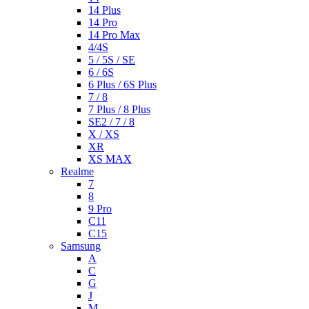
14 Plus
14 Pro
14 Pro Max
4/4S
5 / 5S / SE
6 / 6S
6 Plus / 6S Plus
7 / 8
7 Plus / 8 Plus
SE2 / 7 / 8
X / XS
XR
XS MAX
Realme
7
8
9 Pro
C11
C15
Samsung
A
C
G
J
M