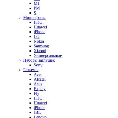
MT
PM
S
Микрофоны
HTC
Huawei
iPhone
LG
Nokia
Samsung
Xiaomi
Универсальные
Наборы заглушек
Sony
Разъемы
Acer
Alcatel
Asus
Explay
Fly
HTC
Huawei
iPhone
JBL
Lenovo