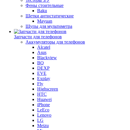
Тестеры З/У
Фены стоительные
Baku
Щетки антистатические
Mayuan
Щупы для мультиметра
Запчасти для телефонов
Аккумуляторы для телефонов
Alcatel
Asus
Blackview
BQ
DEXP
EVE
Explay
Fly
Highscreen
HTC
Huawei
iPhone
LeEco
Lenovo
LG
Meizu