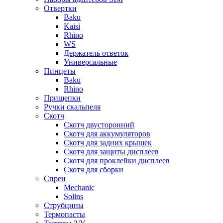
Отвертки
Baku
Kaisi
Rhino
WS
Держатель ответок
Универсальные
Пинцеты
Baku
Rhino
Прищепки
Ручки скальпеля
Скотч
Скотч двусторонний
Скотч для аккумуляторов
Скотч для задних крышек
Скотч для защиты дисплеев
Скотч для проклейки дисплеев
Скотч для сборки
Спреи
Mechanic
Solins
Струбцины
Термопасты