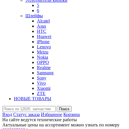
Уплотнители кнопки
5
6
Шлейфы
Alcatel
Asus
HTC
Huawei
iPhone
Lenovo
Meizu
Nokia
OPPO
Realme
Samsung
Sony
Vivo
Xiaomi
ZTE
НОВЫЕ ТОВАРЫ
Поиск
Вход
Статус заказа
Избранное
Корзина
На сайте ведутся технические работы
Актуальные цены на ассортимент можно узнать по номеру