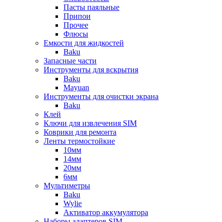
Пасты паяльные
Припои
Прочее
Флюсы
Емкости для жидкостей
Baku
Запасные части
Инструменты для вскрытия
Baku
Mayuan
Инструменты для очистки экрана
Baku
Клей
Ключи для извлечения SIM
Коврики для ремонта
Ленты термостойкие
10мм
14мм
20мм
6мм
Мультиметры
Baku
Wylie
Активатор аккумулятора
Наборы адаптеров SIM