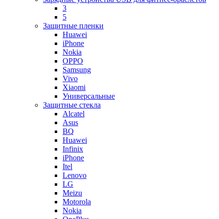
3
5
Защитные пленки
Huawei
iPhone
Nokia
OPPO
Samsung
Vivo
Xiaomi
Универсальные
Защитные стекла
Alcatel
Asus
BQ
Huawei
Infinix
iPhone
Itel
Lenovo
LG
Meizu
Motorola
Nokia