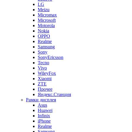
LG
Meizu
Micromax
Microsoft
Motorola
Nokia
OPPO
Realme
Samsung
Sony
SonyEricsson
Tecno
Vivo
WileyFox
Xiaomi
ZTE
Прочее
Яндекс.Станция
Рамки дисплея
Asus
Huawei
Infinix
iPhone
Realme
Samsung