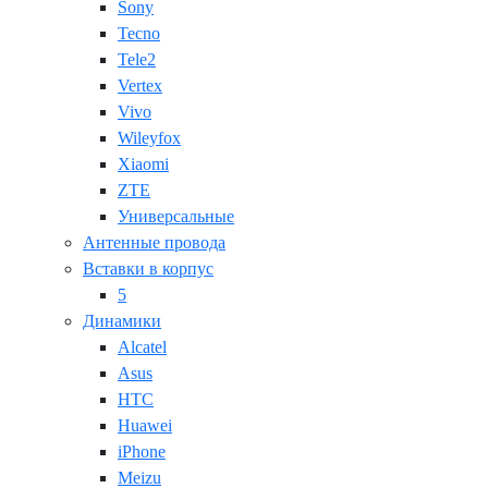
Sony
Tecno
Tele2
Vertex
Vivo
Wileyfox
Xiaomi
ZTE
Универсальные
Антенные провода
Вставки в корпус
5
Динамики
Alcatel
Asus
HTC
Huawei
iPhone
Meizu