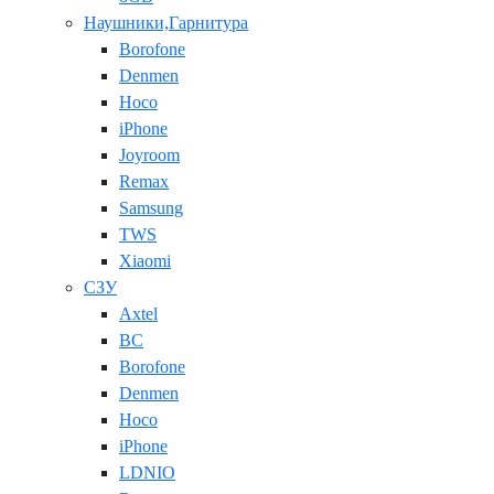
Наушники,Гарнитура
Borofone
Denmen
Hoco
iPhone
Joyroom
Remax
Samsung
TWS
Xiaomi
СЗУ
Axtel
BC
Borofone
Denmen
Hoco
iPhone
LDNIO