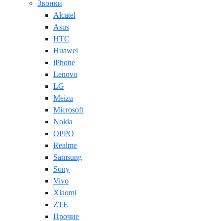
Звонки
Alcatel
Asus
HTC
Huawei
iPhone
Lenovo
LG
Meizu
Microsoft
Nokia
OPPO
Realme
Samsung
Sony
Vivo
Xiaomi
ZTE
Прочие