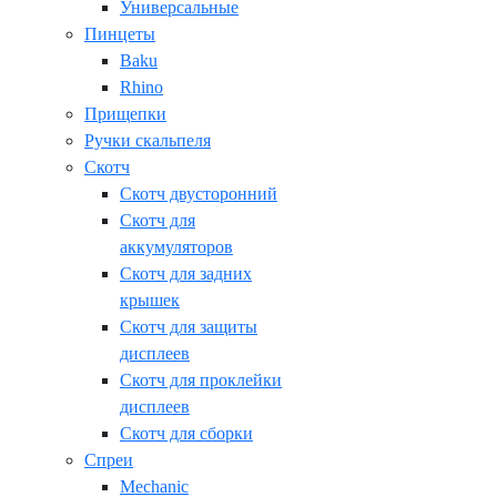
Универсальные
Пинцеты
Baku
Rhino
Прищепки
Ручки скальпеля
Скотч
Скотч двусторонний
Скотч для
аккумуляторов
Скотч для задних
крышек
Скотч для защиты
дисплеев
Скотч для проклейки
дисплеев
Скотч для сборки
Спреи
Mechanic