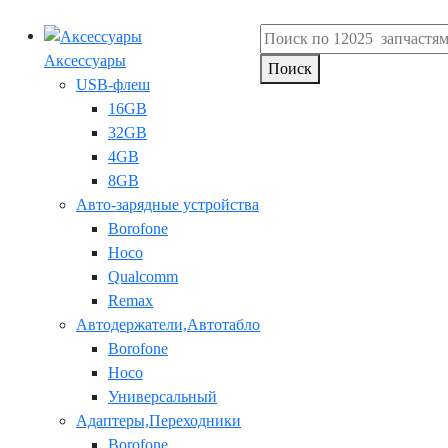
Аксессуары
Поиск
USB-флеш
16GB
32GB
4GB
8GB
Авто-зарядные устройства
Borofone
Hoco
Qualcomm
Remax
Автодержатели,Автотабло
Borofone
Hoco
Универсальный
Адаптеры,Переходники
Borofone