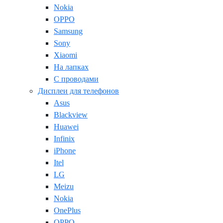
Nokia
OPPO
Samsung
Sony
Xiaomi
На лапках
С проводами
Дисплеи для телефонов
Asus
Blackview
Huawei
Infinix
iPhone
Itel
LG
Meizu
Nokia
OnePlus
OPPO