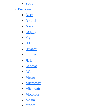
Sony
Разъемы
Acer
Alcatel
Asus
Explay
Fly
HTC
Huawei
iPhone
JBL
Lenovo
LG
Meizu
Micromax
Microsoft
Motorola
Nokia
OPPO