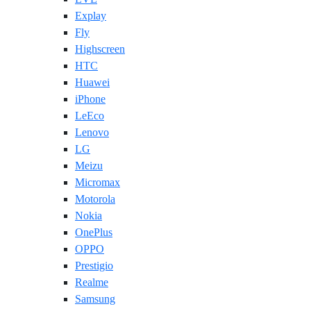
Explay
Fly
Highscreen
HTC
Huawei
iPhone
LeEco
Lenovo
LG
Meizu
Micromax
Motorola
Nokia
OnePlus
OPPO
Prestigio
Realme
Samsung