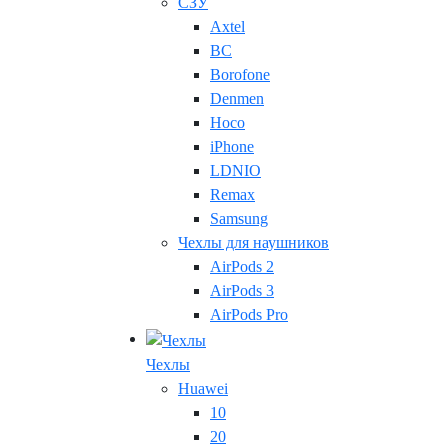
СЗУ
Axtel
BC
Borofone
Denmen
Hoco
iPhone
LDNIO
Remax
Samsung
Чехлы для наушников
AirPods 2
AirPods 3
AirPods Pro
Чехлы
Huawei
10
20