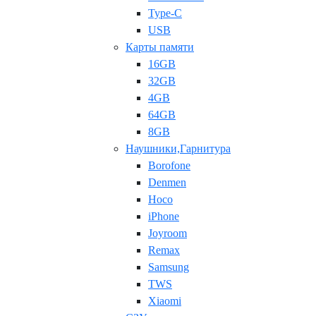
Type-C
USB
Карты памяти
16GB
32GB
4GB
64GB
8GB
Наушники,Гарнитура
Borofone
Denmen
Hoco
iPhone
Joyroom
Remax
Samsung
TWS
Xiaomi