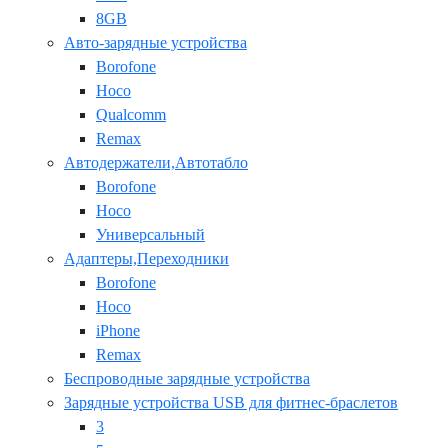
8GB
Авто-зарядные устройства
Borofone
Hoco
Qualcomm
Remax
Автодержатели,Автотабло
Borofone
Hoco
Универсальный
Адаптеры,Переходники
Borofone
Hoco
iPhone
Remax
Беспроводные зарядные устройства
Зарядные устройства USB для фитнес-браслетов
3