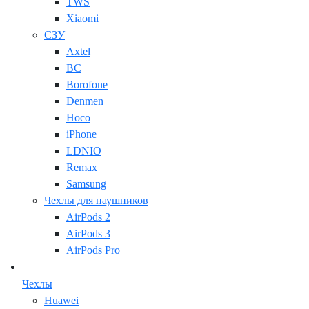
TWS
Xiaomi
СЗУ
Axtel
BC
Borofone
Denmen
Hoco
iPhone
LDNIO
Remax
Samsung
Чехлы для наушников
AirPods 2
AirPods 3
AirPods Pro
Чехлы
Huawei