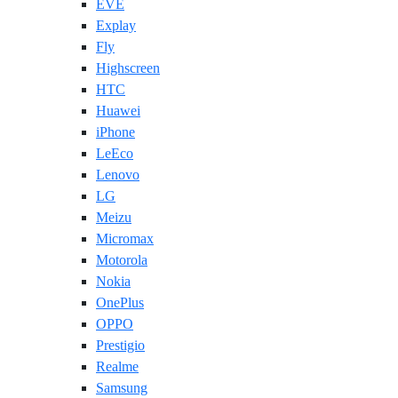
EVE
Explay
Fly
Highscreen
HTC
Huawei
iPhone
LeEco
Lenovo
LG
Meizu
Micromax
Motorola
Nokia
OnePlus
OPPO
Prestigio
Realme
Samsung