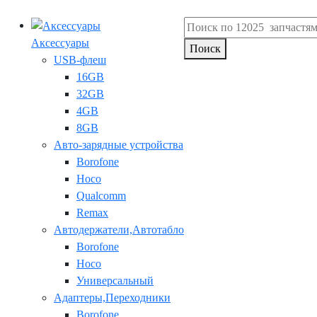
Аксессуары
Поиск
USB-флеш
16GB
32GB
4GB
8GB
Авто-зарядные устройства
Borofone
Hoco
Qualcomm
Remax
Автодержатели,Автотабло
Borofone
Hoco
Универсальный
Адаптеры,Переходники
Borofone