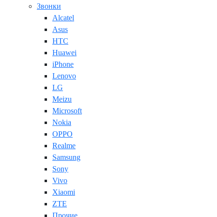
Звонки
Alcatel
Asus
HTC
Huawei
iPhone
Lenovo
LG
Meizu
Microsoft
Nokia
OPPO
Realme
Samsung
Sony
Vivo
Xiaomi
ZTE
Прочие