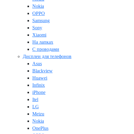
Nokia
OPPO
Samsung
Sony
Xiaomi
На лапках
С проводами
Дисплеи для телефонов
Asus
Blackview
Huawei
Infinix
iPhone
Itel
LG
Meizu
Nokia
OnePlus