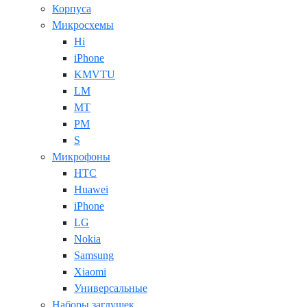
Корпуса
Микросхемы
Hi
iPhone
KMVTU
LM
MT
PM
S
Микрофоны
HTC
Huawei
iPhone
LG
Nokia
Samsung
Xiaomi
Универсальные
Наборы заглушек