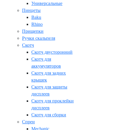
Универсальные
Пинцеты
Baku
Rhino
Прищепки
Ручки скальпеля
Скотч
Скотч двусторонний
Скотч для
аккумуляторов
Скотч для задних
крышек
Скотч для защиты
дисплеев
Скотч для проклейки
дисплеев
Скотч для сборки
Спреи
Mechanic