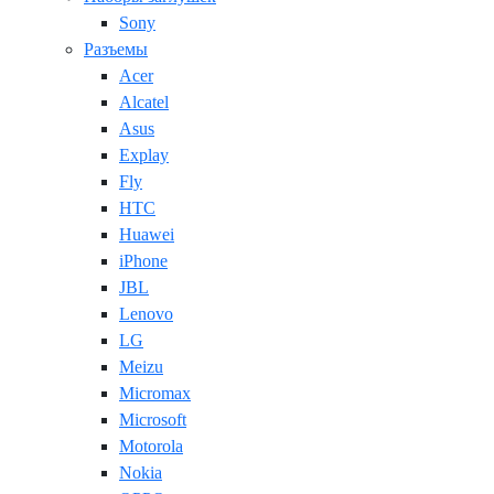
Sony
Разъемы
Acer
Alcatel
Asus
Explay
Fly
HTC
Huawei
iPhone
JBL
Lenovo
LG
Meizu
Micromax
Microsoft
Motorola
Nokia