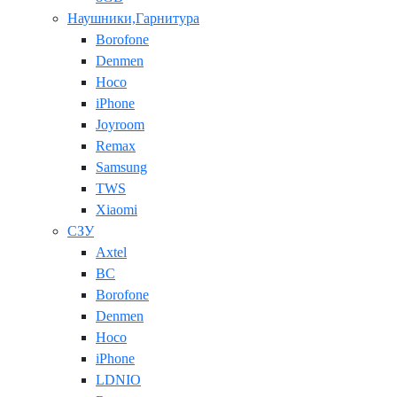
Наушники,Гарнитура
Borofone
Denmen
Hoco
iPhone
Joyroom
Remax
Samsung
TWS
Xiaomi
СЗУ
Axtel
BC
Borofone
Denmen
Hoco
iPhone
LDNIO