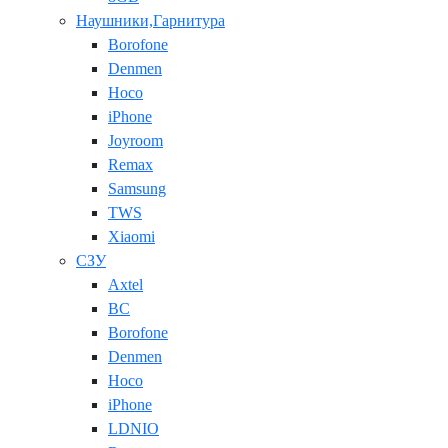
Наушники,Гарнитура
Borofone
Denmen
Hoco
iPhone
Joyroom
Remax
Samsung
TWS
Xiaomi
СЗУ
Axtel
BC
Borofone
Denmen
Hoco
iPhone
LDNIO