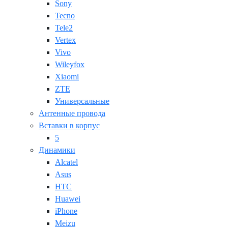
Sony
Tecno
Tele2
Vertex
Vivo
Wileyfox
Xiaomi
ZTE
Универсальные
Антенные провода
Вставки в корпус
5
Динамики
Alcatel
Asus
HTC
Huawei
iPhone
Meizu