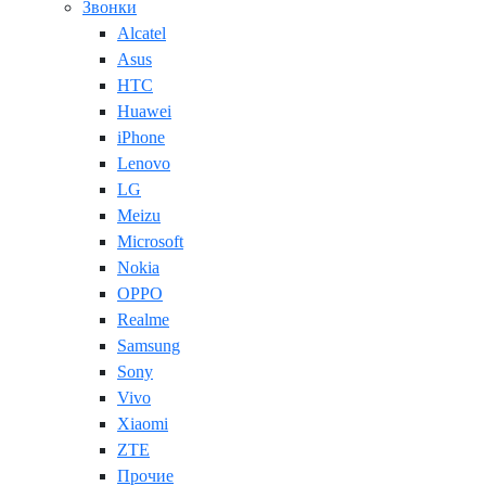
Звонки
Alcatel
Asus
HTC
Huawei
iPhone
Lenovo
LG
Meizu
Microsoft
Nokia
OPPO
Realme
Samsung
Sony
Vivo
Xiaomi
ZTE
Прочие