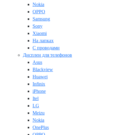
Nokia
OPPO
Samsung
Sony
Xiaomi
На лапках
С проводами
Дисплеи для телефонов
Asus
Blackview
Huawei
Infinix
iPhone
Itel
LG
Meizu
Nokia
OnePlus
OPPO