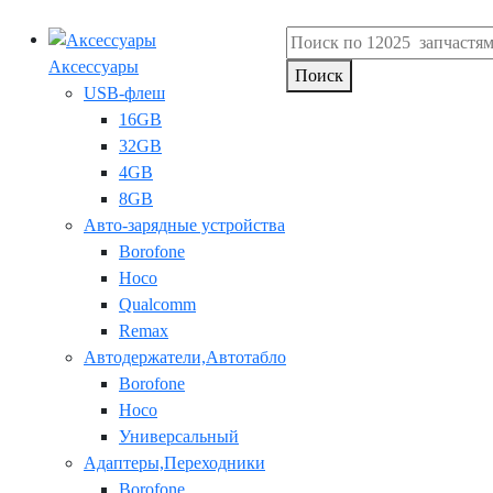
Аксессуары
Поиск
USB-флеш
16GB
32GB
4GB
8GB
Авто-зарядные устройства
Borofone
Hoco
Qualcomm
Remax
Автодержатели,Автотабло
Borofone
Hoco
Универсальный
Адаптеры,Переходники
Borofone