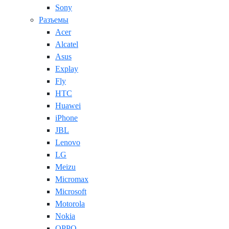
Sony
Разъемы
Acer
Alcatel
Asus
Explay
Fly
HTC
Huawei
iPhone
JBL
Lenovo
LG
Meizu
Micromax
Microsoft
Motorola
Nokia
OPPO