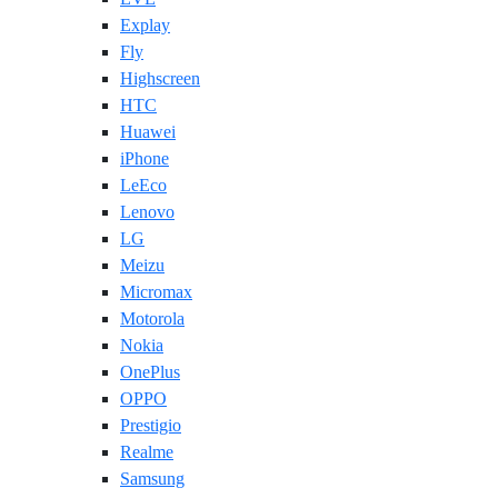
Explay
Fly
Highscreen
HTC
Huawei
iPhone
LeEco
Lenovo
LG
Meizu
Micromax
Motorola
Nokia
OnePlus
OPPO
Prestigio
Realme
Samsung