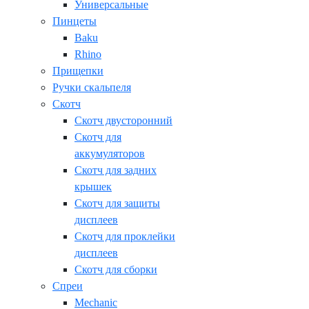
Универсальные
Пинцеты
Baku
Rhino
Прищепки
Ручки скальпеля
Скотч
Скотч двусторонний
Скотч для
аккумуляторов
Скотч для задних
крышек
Скотч для защиты
дисплеев
Скотч для проклейки
дисплеев
Скотч для сборки
Спреи
Mechanic