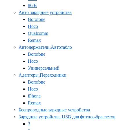
8GB
Авто-зарядные устройства
Borofone
Hoco
Qualcomm
Remax
Автодержатели,Автотабло
Borofone
Hoco
Универсальный
Адаптеры,Переходники
Borofone
Hoco
iPhone
Remax
Беспроводные зарядные устройства
Зарядные устройства USB для фитнес-браслетов
3