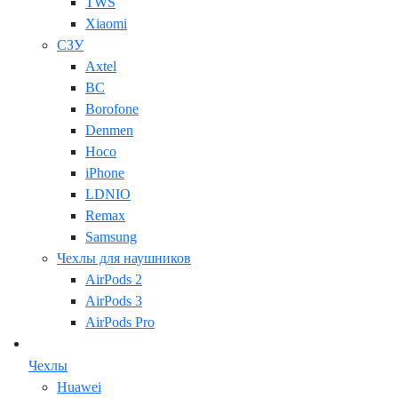
TWS
Xiaomi
СЗУ
Axtel
BC
Borofone
Denmen
Hoco
iPhone
LDNIO
Remax
Samsung
Чехлы для наушников
AirPods 2
AirPods 3
AirPods Pro
Чехлы
Huawei