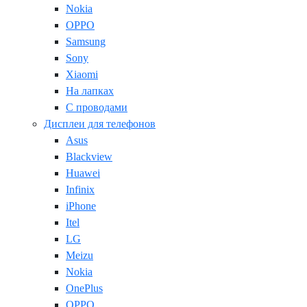
Nokia
OPPO
Samsung
Sony
Xiaomi
На лапках
С проводами
Дисплеи для телефонов
Asus
Blackview
Huawei
Infinix
iPhone
Itel
LG
Meizu
Nokia
OnePlus
OPPO