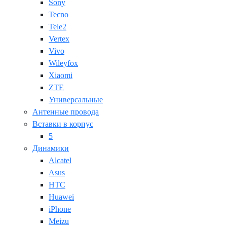
Sony
Tecno
Tele2
Vertex
Vivo
Wileyfox
Xiaomi
ZTE
Универсальные
Антенные провода
Вставки в корпус
5
Динамики
Alcatel
Asus
HTC
Huawei
iPhone
Meizu