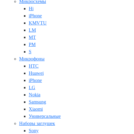
Микросхемы
Hi
iPhone
KMVTU
LM
MT
PM
S
Микрофоны
HTC
Huawei
iPhone
LG
Nokia
Samsung
Xiaomi
Универсальные
Наборы заглушек
Sony