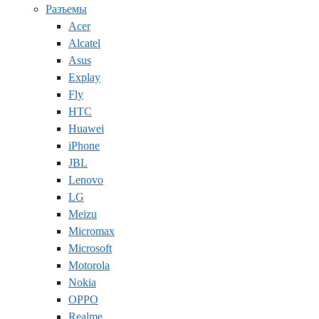
Разъемы
Acer
Alcatel
Asus
Explay
Fly
HTC
Huawei
iPhone
JBL
Lenovo
LG
Meizu
Micromax
Microsoft
Motorola
Nokia
OPPO
Realme