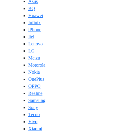
Asus
BQ
Huawei
Infinix
iPhone
Itel
Lenovo
LG
Meizu
Motorola
Nokia
OnePlus
OPPO
Realme
Samsung
Sony
Tecno
Vivo
Xiaomi