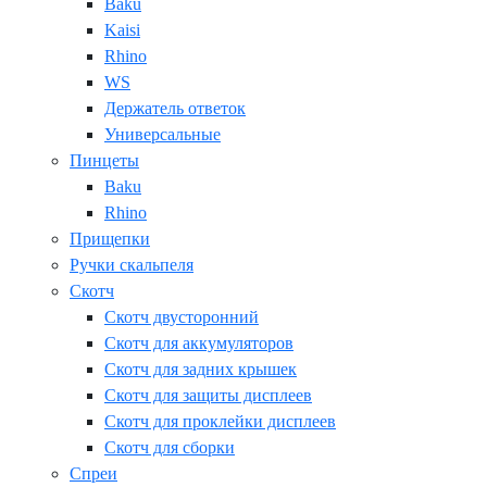
Baku
Kaisi
Rhino
WS
Держатель ответок
Универсальные
Пинцеты
Baku
Rhino
Прищепки
Ручки скальпеля
Скотч
Скотч двусторонний
Скотч для аккумуляторов
Скотч для задних крышек
Скотч для защиты дисплеев
Скотч для проклейки дисплеев
Скотч для сборки
Спреи