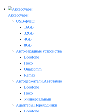
Аксессуары
USB-флеш
16GB
32GB
4GB
8GB
Авто-зарядные устройства
Borofone
Hoco
Qualcomm
Remax
Автодержатели,Автотабло
Borofone
Hoco
Универсальный
Адаптеры,Переходники
Borofone