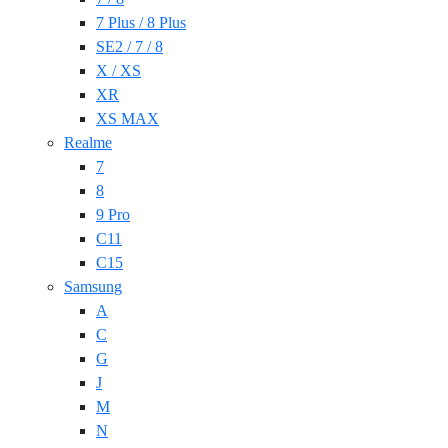
7 Plus / 8 Plus
SE2 / 7 / 8
X / XS
XR
XS MAX
Realme
7
8
9 Pro
C11
C15
Samsung
A
C
G
J
M
N