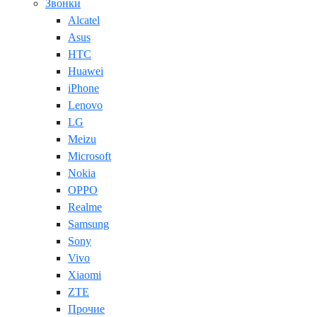
Звонки
Alcatel
Asus
HTC
Huawei
iPhone
Lenovo
LG
Meizu
Microsoft
Nokia
OPPO
Realme
Samsung
Sony
Vivo
Xiaomi
ZTE
Прочие