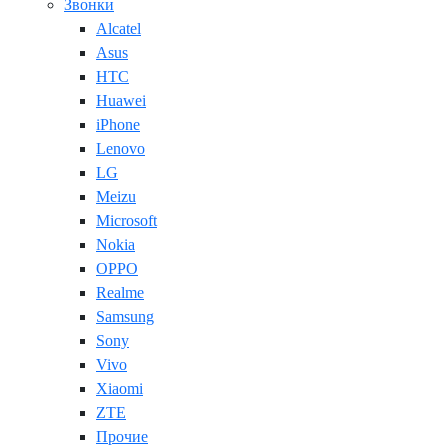
Звонки
Alcatel
Asus
HTC
Huawei
iPhone
Lenovo
LG
Meizu
Microsoft
Nokia
OPPO
Realme
Samsung
Sony
Vivo
Xiaomi
ZTE
Прочие