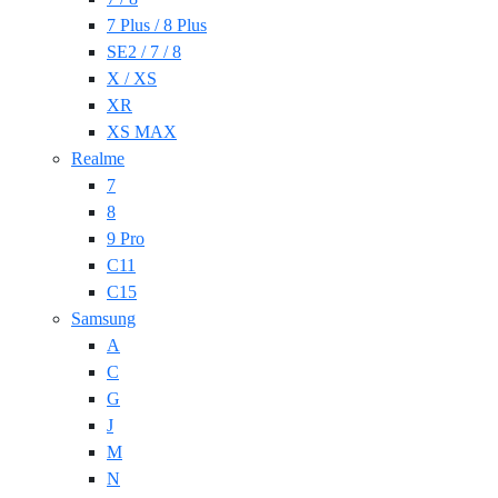
7 Plus / 8 Plus
SE2 / 7 / 8
X / XS
XR
XS MAX
Realme
7
8
9 Pro
C11
C15
Samsung
A
C
G
J
M
N