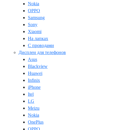
Nokia
OPPO
Samsung
Sony
Xiaomi
На лапках
С проводами
Дисплеи для телефонов
Asus
Blackview
Huawei
Infinix
iPhone
Itel
LG
Meizu
Nokia
OnePlus
OPPO