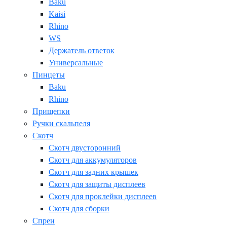
Baku
Kaisi
Rhino
WS
Держатель ответок
Универсальные
Пинцеты
Baku
Rhino
Прищепки
Ручки скальпеля
Скотч
Скотч двусторонний
Скотч для аккумуляторов
Скотч для задних крышек
Скотч для защиты дисплеев
Скотч для проклейки дисплеев
Скотч для сборки
Спреи