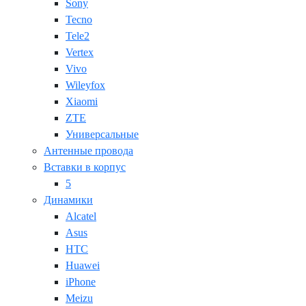
Sony
Tecno
Tele2
Vertex
Vivo
Wileyfox
Xiaomi
ZTE
Универсальные
Антенные провода
Вставки в корпус
5
Динамики
Alcatel
Asus
HTC
Huawei
iPhone
Meizu