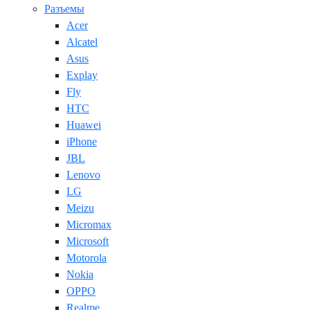
Разъемы
Acer
Alcatel
Asus
Explay
Fly
HTC
Huawei
iPhone
JBL
Lenovo
LG
Meizu
Micromax
Microsoft
Motorola
Nokia
OPPO
Realme