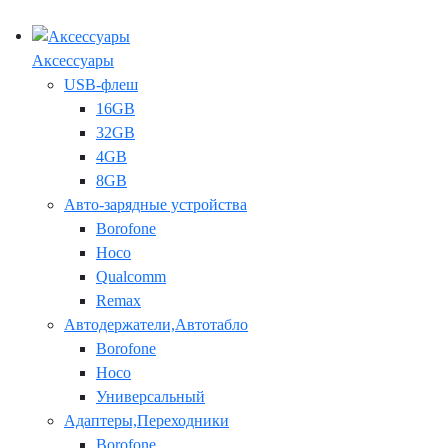
Аксессуары
USB-флеш
16GB
32GB
4GB
8GB
Авто-зарядные устройства
Borofone
Hoco
Qualcomm
Remax
Автодержатели,Автотабло
Borofone
Hoco
Универсальный
Адаптеры,Переходники
Borofone