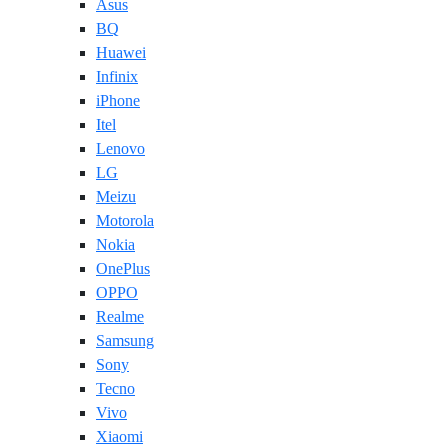
Asus
BQ
Huawei
Infinix
iPhone
Itel
Lenovo
LG
Meizu
Motorola
Nokia
OnePlus
OPPO
Realme
Samsung
Sony
Tecno
Vivo
Xiaomi