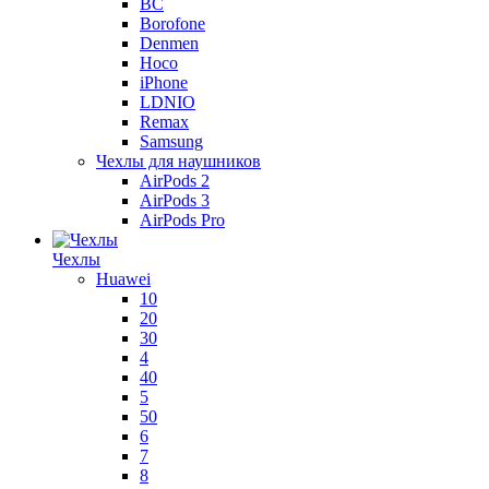
BC
Borofone
Denmen
Hoco
iPhone
LDNIO
Remax
Samsung
Чехлы для наушников
AirPods 2
AirPods 3
AirPods Pro
Чехлы
Huawei
10
20
30
4
40
5
50
6
7
8