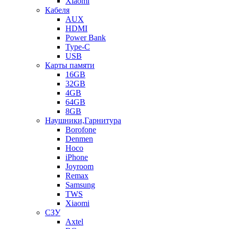
Xiaomi
Кабеля
AUX
HDMI
Power Bank
Type-C
USB
Карты памяти
16GB
32GB
4GB
64GB
8GB
Наушники,Гарнитура
Borofone
Denmen
Hoco
iPhone
Joyroom
Remax
Samsung
TWS
Xiaomi
СЗУ
Axtel