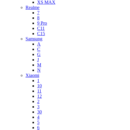
XS MAX
Realme
7
8
9 Pro
C11
C15
Samsung
A
C
G
J
M
N
Xiaomi
1
10
11
12
2
3
30
4
5
6