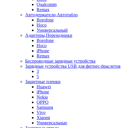
Qualcomm
Remax
Автодержатели,Автотабло
Borofone
Hoco
Универсальный
Адаптеры,Переходники
Borofone
Hoco
iPhone
Remax
Беспроводные зарядные устройства
Зарядные устройства USB для фитнес-браслетов
3
5
Защитные пленки
Huawei
iPhone
Nokia
OPPO
Samsung
Vivo
Xiaomi
Универсальные
Защитные стекла