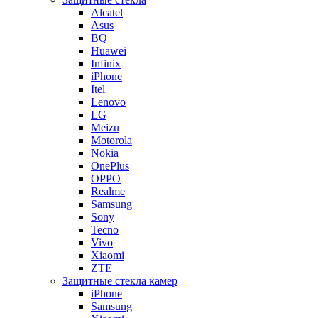
Alcatel
Asus
BQ
Huawei
Infinix
iPhone
Itel
Lenovo
LG
Meizu
Motorola
Nokia
OnePlus
OPPO
Realme
Samsung
Sony
Tecno
Vivo
Xiaomi
ZTE
Защитные стекла камер
iPhone
Samsung