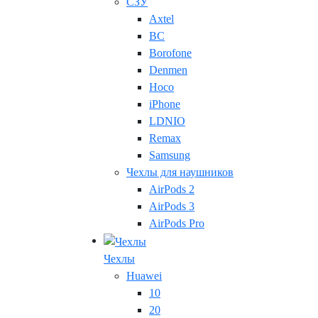
СЗУ
Axtel
BC
Borofone
Denmen
Hoco
iPhone
LDNIO
Remax
Samsung
Чехлы для наушников
AirPods 2
AirPods 3
AirPods Pro
Чехлы
Huawei
10
20