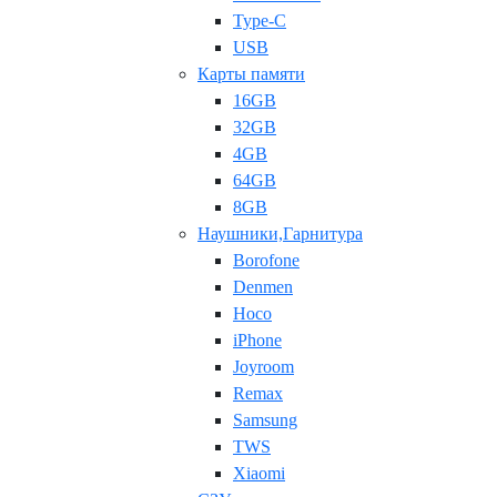
Type-C
USB
Карты памяти
16GB
32GB
4GB
64GB
8GB
Наушники,Гарнитура
Borofone
Denmen
Hoco
iPhone
Joyroom
Remax
Samsung
TWS
Xiaomi