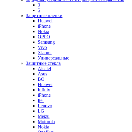
3
5
Защитные пленки
Huawei
iPhone
Nokia
OPPO
Samsung
Vivo
Xiaomi
Универсальные
Защитные стекла
Alcatel
Asus
BQ
Huawei
Infinix
iPhone
Itel
Lenovo
LG
Meizu
Motorola
Nokia