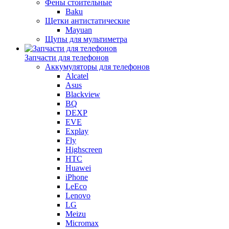
Фены стоительные
Baku
Щетки антистатические
Mayuan
Щупы для мультиметра
Запчасти для телефонов
Аккумуляторы для телефонов
Alcatel
Asus
Blackview
BQ
DEXP
EVE
Explay
Fly
Highscreen
HTC
Huawei
iPhone
LeEco
Lenovo
LG
Meizu
Micromax