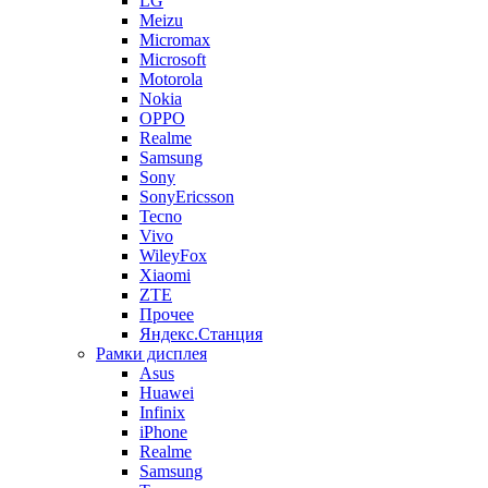
LG
Meizu
Micromax
Microsoft
Motorola
Nokia
OPPO
Realme
Samsung
Sony
SonyEricsson
Tecno
Vivo
WileyFox
Xiaomi
ZTE
Прочее
Яндекс.Станция
Рамки дисплея
Asus
Huawei
Infinix
iPhone
Realme
Samsung