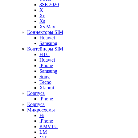
8SE 2020
X
Xr
Xs
Xs Max
Коннекторы SIM
Huawei
Samsung
Контейнеры SIM
HTC
Huawei
iPhone
Samsung
Sony
Tecno
Xiaomi
Корпуса
iPhone
Корпуса
Микросхемы
Hi
iPhone
KMVTU
LM
MT