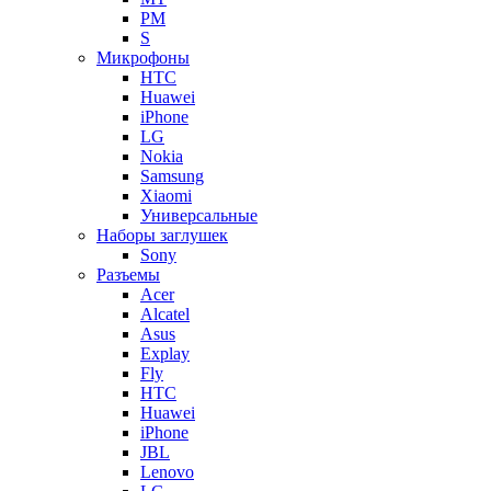
PM
S
Микрофоны
HTC
Huawei
iPhone
LG
Nokia
Samsung
Xiaomi
Универсальные
Наборы заглушек
Sony
Разъемы
Acer
Alcatel
Asus
Explay
Fly
HTC
Huawei
iPhone
JBL
Lenovo