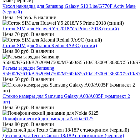
Чехол накладка для Samsung Galaxy S10 Lite/G770F Activ Mate
(черный)
Цена
199
руб.
В наличии
Лоток SIM для Huawei Y5 2018/Y5 Prime 2018 (синий)
Цена
70
руб.
В наличии
Лоток SIM для Xiaomi Redmi 9A/9C (синий)
Цена
80
руб.
В наличии
Разъем зарядки Samsung
S5600/B7610/B7620/M7500/M7600/S5510/C3300/C3630/C5510/S
Цена
50
руб.
В наличии
Стекло камеры для Samsung Galaxy A03/A035F (комплект 2
шт)
Цена
50
руб.
В наличии
Полифонический динамик для Nokia 6125
Цена
80
руб.
В наличии
Дисплей для Tecno Camon 18/18P с тачскрином (черный)