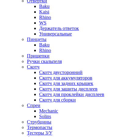
Отвертки
Baku
Kaisi
Rhino
WS
Держатель ответок
Универсальные
Пинцеты
Baku
Rhino
Прищепки
Ручки скальпеля
Скотч
Скотч двусторонний
Скотч для аккумуляторов
Скотч для задних крышек
Скотч для защиты дисплеев
Скотч для проклейки дисплеев
Скотч для сборки
Спреи
Mechanic
Solins
Струбцины
Термопасты
Тестеры З/У