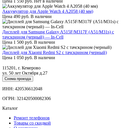
Цена
1 550
руб.
Нет в наличии
Аккумулятор для Apple Watch 4 A2058 (40 мм)
Цена
490
руб.
В наличии
Дисплей для Samsung Galaxy A515F/M317F (A51/M31s) с
тачскрином (черный) — In-Cell
Цена
1 500
руб.
В наличии
Дисплей для Xiaomi Redmi S2 с тачскрином (черный)
Цена
1 050
руб.
В наличии
115201, г. Кемерово
ул. 50 лет Октября д.27
Схема проезда
ИНН: 420536612048
ОГРН: 321420500082306
Каталог
Ремонт телефонов
Товары со скидкой