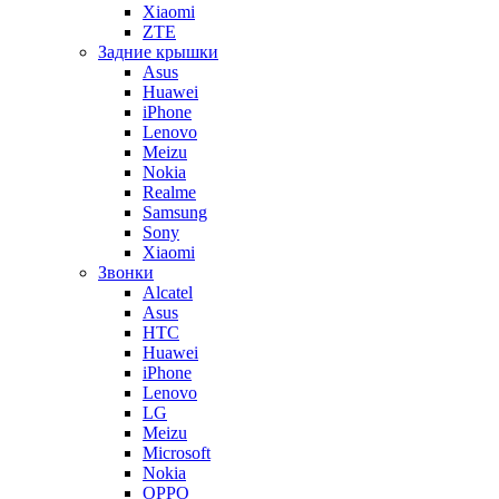
Xiaomi
ZTE
Задние крышки
Asus
Huawei
iPhone
Lenovo
Meizu
Nokia
Realme
Samsung
Sony
Xiaomi
Звонки
Alcatel
Asus
HTC
Huawei
iPhone
Lenovo
LG
Meizu
Microsoft
Nokia
OPPO