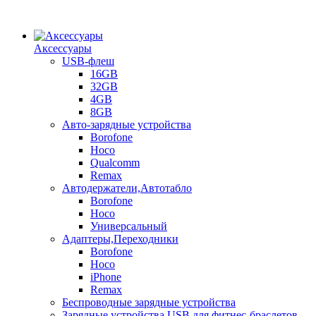
Аксессуары
USB-флеш
16GB
32GB
4GB
8GB
Авто-зарядные устройства
Borofone
Hoco
Qualcomm
Remax
Автодержатели,Автотабло
Borofone
Hoco
Универсальный
Адаптеры,Переходники
Borofone
Hoco
iPhone
Remax
Беспроводные зарядные устройства
Зарядные устройства USB для фитнес-браслетов