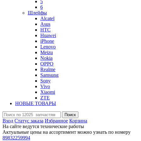
5
6
Шлейфы
Alcatel
Asus
HTC
Huawei
iPhone
Lenovo
Meizu
Nokia
OPPO
Realme
Samsung
Sony
Vivo
Xiaomi
ZTE
НОВЫЕ ТОВАРЫ
Поиск
Вход
Статус заказа
Избранное
Корзина
На сайте ведутся технические работы
Актуальные цены на ассортимент можно узнать по номеру
89832259994