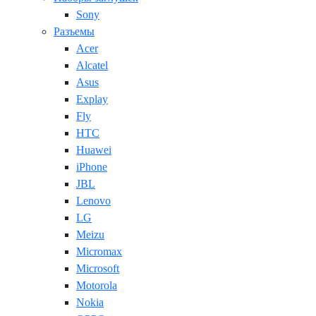
Sony
Разъемы
Acer
Alcatel
Asus
Explay
Fly
HTC
Huawei
iPhone
JBL
Lenovo
LG
Meizu
Micromax
Microsoft
Motorola
Nokia