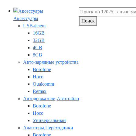
Аксессуары
Поиск
USB-флеш
16GB
32GB
4GB
8GB
Авто-зарядные устройства
Borofone
Hoco
Qualcomm
Remax
Автодержатели,Автотабло
Borofone
Hoco
Универсальный
Адаптеры,Переходники
Borofone