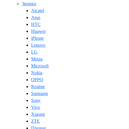
Звонки
Alcatel
Asus
HTC
Huawei
iPhone
Lenovo
LG
Meizu
Microsoft
Nokia
OPPO
Realme
Samsung
Sony
Vivo
Xiaomi
ZTE
Прочие