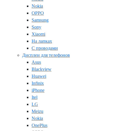
Nokia
OPPO
Samsung
Sony
Xiaomi
На лапках
С проводами
Дисплеи для телефонов
Asus
Blackview
Huawei
Infinix
iPhone
Itel
LG
Meizu
Nokia
OnePlus