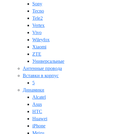
Sony
Tecno
Tele2
Vertex
Vivo
Wileyfox
Xiaomi
ZTE
Универсальные
Антенные провода
Вставки в корпус
5
Динамики
Alcatel
Asus
HTC
Huawei
iPhone
Meizu