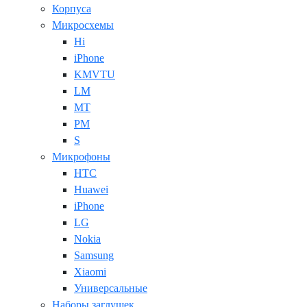
Корпуса
Микросхемы
Hi
iPhone
KMVTU
LM
MT
PM
S
Микрофоны
HTC
Huawei
iPhone
LG
Nokia
Samsung
Xiaomi
Универсальные
Наборы заглушек