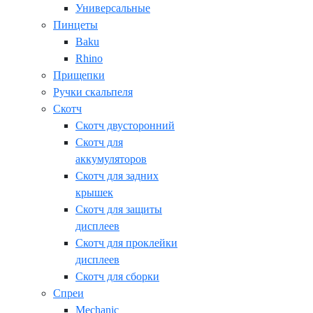
Универсальные
Пинцеты
Baku
Rhino
Прищепки
Ручки скальпеля
Скотч
Скотч двусторонний
Скотч для
аккумуляторов
Скотч для задних
крышек
Скотч для защиты
дисплеев
Скотч для проклейки
дисплеев
Скотч для сборки
Спреи
Mechanic