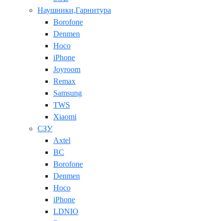
Наушники,Гарнитура
Borofone
Denmen
Hoco
iPhone
Joyroom
Remax
Samsung
TWS
Xiaomi
СЗУ
Axtel
BC
Borofone
Denmen
Hoco
iPhone
LDNIO