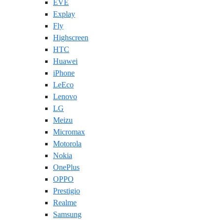
EVE
Explay
Fly
Highscreen
HTC
Huawei
iPhone
LeEco
Lenovo
LG
Meizu
Micromax
Motorola
Nokia
OnePlus
OPPO
Prestigio
Realme
Samsung