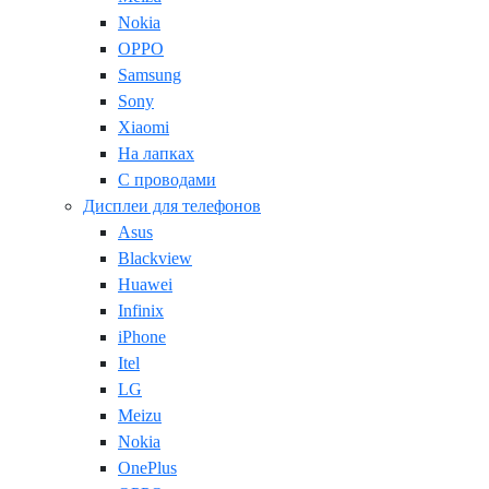
Nokia
OPPO
Samsung
Sony
Xiaomi
На лапках
С проводами
Дисплеи для телефонов
Asus
Blackview
Huawei
Infinix
iPhone
Itel
LG
Meizu
Nokia
OnePlus