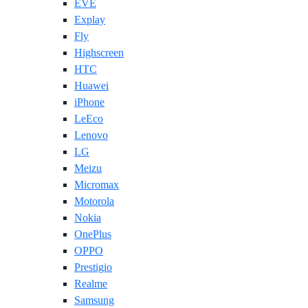
EVE
Explay
Fly
Highscreen
HTC
Huawei
iPhone
LeEco
Lenovo
LG
Meizu
Micromax
Motorola
Nokia
OnePlus
OPPO
Prestigio
Realme
Samsung