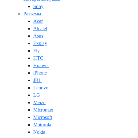
Sony
Разъемы
Acer
Alcatel
Asus
Explay
Fly
HTC
Huawei
iPhone
JBL
Lenovo
LG
Meizu
Micromax
Microsoft
Motorola
Nokia