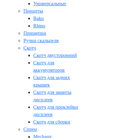
Универсальные
Пинцеты
Baku
Rhino
Прищепки
Ручки скальпеля
Скотч
Скотч двусторонний
Скотч для
аккумуляторов
Скотч для задних
крышек
Скотч для защиты
дисплеев
Скотч для проклейки
дисплеев
Скотч для сборки
Спреи
Mechanic