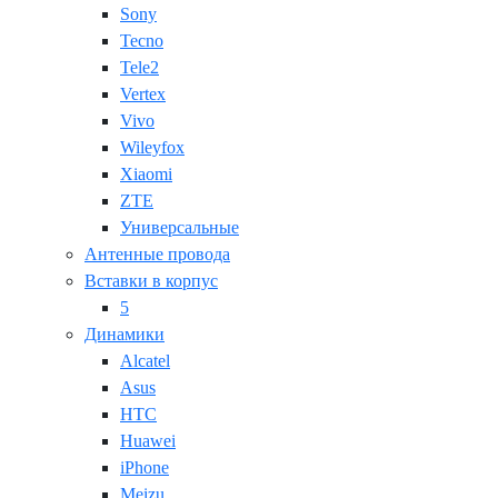
Sony
Tecno
Tele2
Vertex
Vivo
Wileyfox
Xiaomi
ZTE
Универсальные
Антенные провода
Вставки в корпус
5
Динамики
Alcatel
Asus
HTC
Huawei
iPhone
Meizu