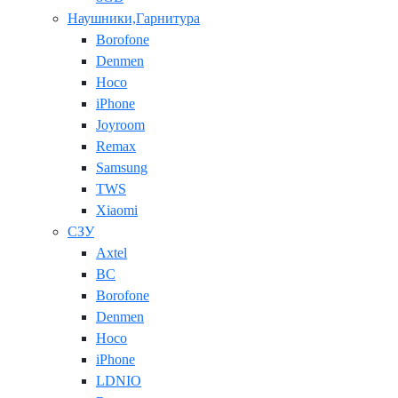
Наушники,Гарнитура
Borofone
Denmen
Hoco
iPhone
Joyroom
Remax
Samsung
TWS
Xiaomi
СЗУ
Axtel
BC
Borofone
Denmen
Hoco
iPhone
LDNIO