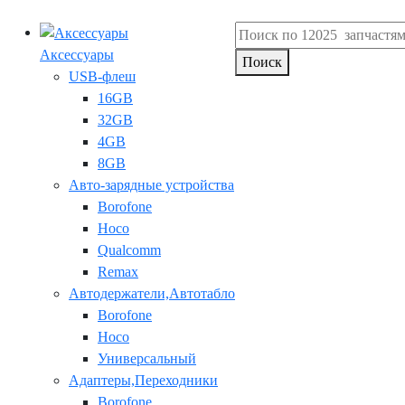
Аксессуары
Поиск
USB-флеш
16GB
32GB
4GB
8GB
Авто-зарядные устройства
Borofone
Hoco
Qualcomm
Remax
Автодержатели,Автотабло
Borofone
Hoco
Универсальный
Адаптеры,Переходники
Borofone