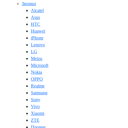
Звонки
Alcatel
Asus
HTC
Huawei
iPhone
Lenovo
LG
Meizu
Microsoft
Nokia
OPPO
Realme
Samsung
Sony
Vivo
Xiaomi
ZTE
Прочие