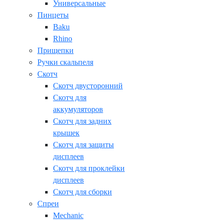
Универсальные
Пинцеты
Baku
Rhino
Прищепки
Ручки скальпеля
Скотч
Скотч двусторонний
Скотч для
аккумуляторов
Скотч для задних
крышек
Скотч для защиты
дисплеев
Скотч для проклейки
дисплеев
Скотч для сборки
Спреи
Mechanic