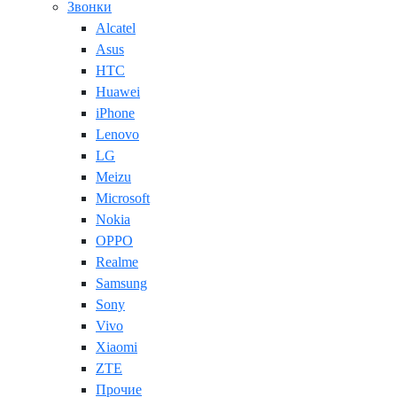
Звонки
Alcatel
Asus
HTC
Huawei
iPhone
Lenovo
LG
Meizu
Microsoft
Nokia
OPPO
Realme
Samsung
Sony
Vivo
Xiaomi
ZTE
Прочие