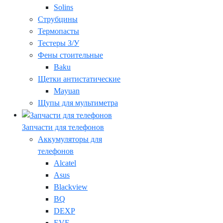
Solins
Струбцины
Термопасты
Тестеры З/У
Фены стоительные
Baku
Щетки антистатические
Mayuan
Щупы для мультиметра
Запчасти для телефонов
Аккумуляторы для
телефонов
Alcatel
Asus
Blackview
BQ
DEXP
EVE