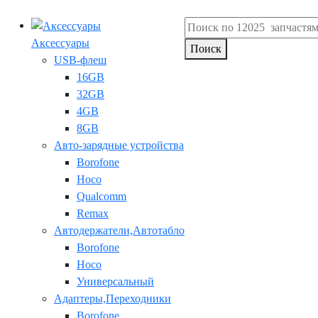
Аксессуары
Поиск
USB-флеш
16GB
32GB
4GB
8GB
Авто-зарядные устройства
Borofone
Hoco
Qualcomm
Remax
Автодержатели,Автотабло
Borofone
Hoco
Универсальный
Адаптеры,Переходники
Borofone