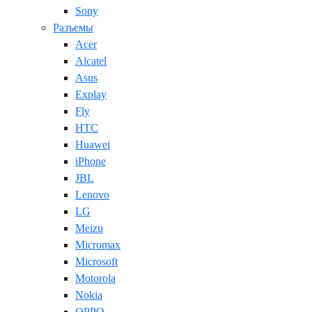
Sony
Разъемы
Acer
Alcatel
Asus
Explay
Fly
HTC
Huawei
iPhone
JBL
Lenovo
LG
Meizu
Micromax
Microsoft
Motorola
Nokia
OPPO