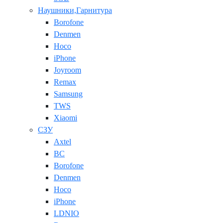
Наушники,Гарнитура
Borofone
Denmen
Hoco
iPhone
Joyroom
Remax
Samsung
TWS
Xiaomi
СЗУ
Axtel
BC
Borofone
Denmen
Hoco
iPhone
LDNIO