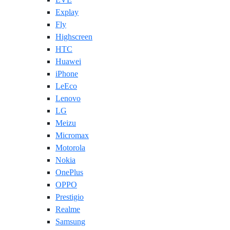
Explay
Fly
Highscreen
HTC
Huawei
iPhone
LeEco
Lenovo
LG
Meizu
Micromax
Motorola
Nokia
OnePlus
OPPO
Prestigio
Realme
Samsung