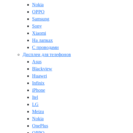
Nokia
OPPO
Samsung
Sony
Xiaomi
На лапках
С проводами
Дисплеи для телефонов
Asus
Blackview
Huawei
Infinix
iPhone
Itel
LG
Meizu
Nokia
OnePlus
OPPO