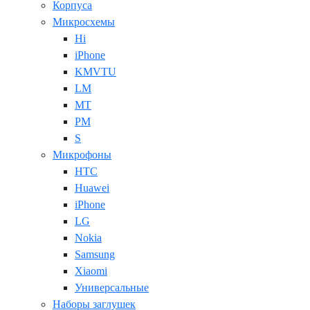
Корпуса
Микросхемы
Hi
iPhone
KMVTU
LM
MT
PM
S
Микрофоны
HTC
Huawei
iPhone
LG
Nokia
Samsung
Xiaomi
Универсальные
Наборы заглушек