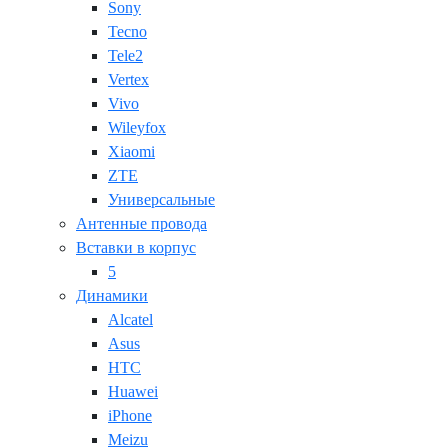
Sony
Tecno
Tele2
Vertex
Vivo
Wileyfox
Xiaomi
ZTE
Универсальные
Антенные провода
Вставки в корпус
5
Динамики
Alcatel
Asus
HTC
Huawei
iPhone
Meizu