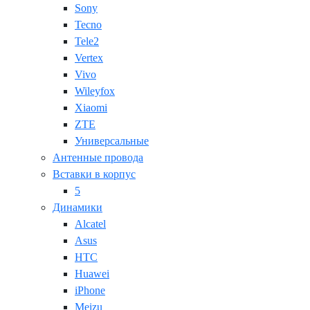
Sony
Tecno
Tele2
Vertex
Vivo
Wileyfox
Xiaomi
ZTE
Универсальные
Антенные провода
Вставки в корпус
5
Динамики
Alcatel
Asus
HTC
Huawei
iPhone
Meizu