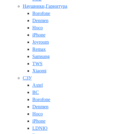
Наушники,Гарнитура
Borofone
Denmen
Hoco
iPhone
Joyroom
Remax
Samsung
TWS
Xiaomi
СЗУ
Axtel
BC
Borofone
Denmen
Hoco
iPhone
LDNIO