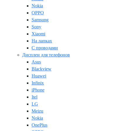
Nokia
OPPO
Samsung
Sony
Xiaomi
На лапках
С проводами
Дисплеи для телефонов
Asus
Blackview
Huawei
Infinix
iPhone
Itel
LG
Meizu
Nokia
OnePlus