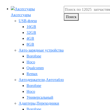
Аксессуары
Поиск
USB-флеш
16GB
32GB
4GB
8GB
Авто-зарядные устройства
Borofone
Hoco
Qualcomm
Remax
Автодержатели,Автотабло
Borofone
Hoco
Универсальный
Адаптеры,Переходники
Borofone