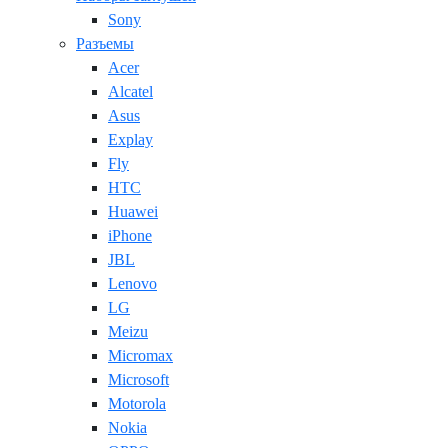
Sony
Разъемы
Acer
Alcatel
Asus
Explay
Fly
HTC
Huawei
iPhone
JBL
Lenovo
LG
Meizu
Micromax
Microsoft
Motorola
Nokia