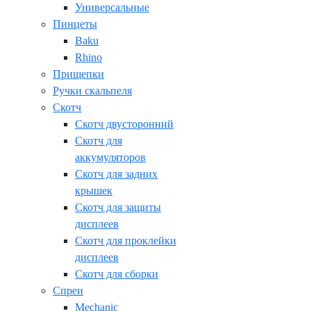
Универсальные
Пинцеты
Baku
Rhino
Прищепки
Ручки скальпеля
Скотч
Скотч двусторонний
Скотч для
аккумуляторов
Скотч для задних
крышек
Скотч для защиты
дисплеев
Скотч для проклейки
дисплеев
Скотч для сборки
Спреи
Mechanic