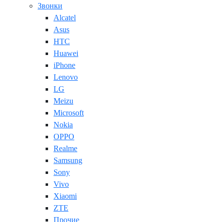
Звонки
Alcatel
Asus
HTC
Huawei
iPhone
Lenovo
LG
Meizu
Microsoft
Nokia
OPPO
Realme
Samsung
Sony
Vivo
Xiaomi
ZTE
Прочие