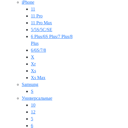
iPhone
11
11 Pro
11 Pro Max
5/5S/5C/SE
6 Plus/6S Plus/7 Plus/8
Plus
6/6S/7/8
X
Xr
Xs
Xs Max
Samsung
S
Универсальные
10
12
5
6