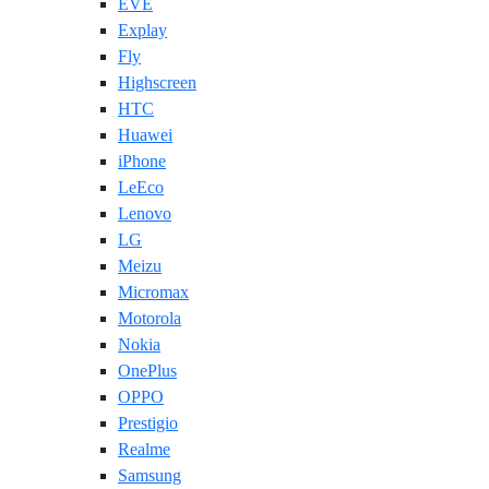
EVE
Explay
Fly
Highscreen
HTC
Huawei
iPhone
LeEco
Lenovo
LG
Meizu
Micromax
Motorola
Nokia
OnePlus
OPPO
Prestigio
Realme
Samsung