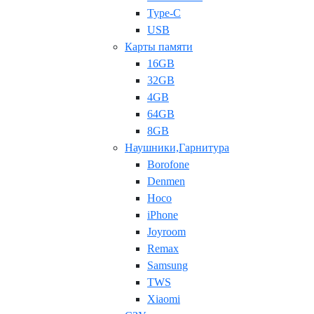
Type-C
USB
Карты памяти
16GB
32GB
4GB
64GB
8GB
Наушники,Гарнитура
Borofone
Denmen
Hoco
iPhone
Joyroom
Remax
Samsung
TWS
Xiaomi