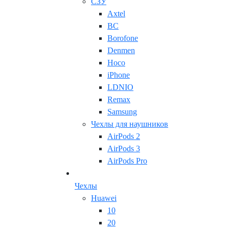
СЗУ
Axtel
BC
Borofone
Denmen
Hoco
iPhone
LDNIO
Remax
Samsung
Чехлы для наушников
AirPods 2
AirPods 3
AirPods Pro
Чехлы
Huawei
10
20