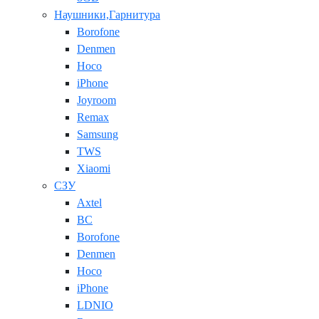
Наушники,Гарнитура
Borofone
Denmen
Hoco
iPhone
Joyroom
Remax
Samsung
TWS
Xiaomi
СЗУ
Axtel
BC
Borofone
Denmen
Hoco
iPhone
LDNIO