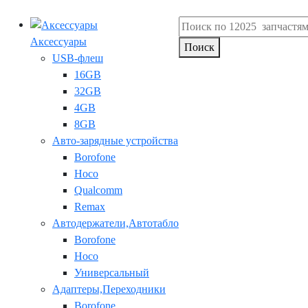
Аксессуары
Поиск
USB-флеш
16GB
32GB
4GB
8GB
Авто-зарядные устройства
Borofone
Hoco
Qualcomm
Remax
Автодержатели,Автотабло
Borofone
Hoco
Универсальный
Адаптеры,Переходники
Borofone