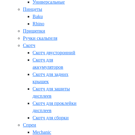
Универсальные
Пинцеты
Baku
Rhino
Прищепки
Ручки скальпеля
Скотч
Скотч двусторонний
Скотч для
аккумуляторов
Скотч для задних
крышек
Скотч для защиты
дисплеев
Скотч для проклейки
дисплеев
Скотч для сборки
Спреи
Mechanic