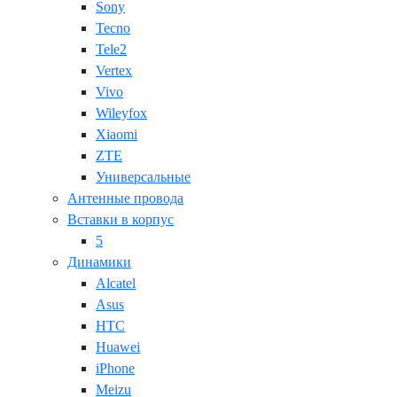
Sony
Tecno
Tele2
Vertex
Vivo
Wileyfox
Xiaomi
ZTE
Универсальные
Антенные провода
Вставки в корпус
5
Динамики
Alcatel
Asus
HTC
Huawei
iPhone
Meizu