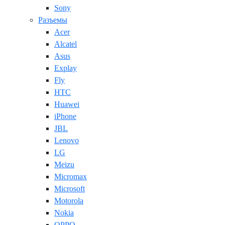
Sony
Разъемы
Acer
Alcatel
Asus
Explay
Fly
HTC
Huawei
iPhone
JBL
Lenovo
LG
Meizu
Micromax
Microsoft
Motorola
Nokia
OPPO