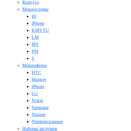
Корпуса
Микросхемы
Hi
iPhone
KMVTU
LM
MT
PM
S
Микрофоны
HTC
Huawei
iPhone
LG
Nokia
Samsung
Xiaomi
Универсальные
Наборы заглушек