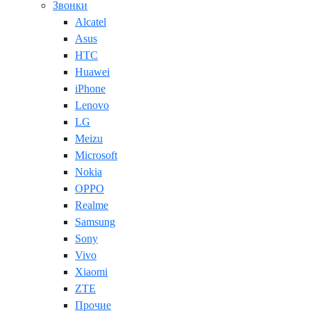
Звонки
Alcatel
Asus
HTC
Huawei
iPhone
Lenovo
LG
Meizu
Microsoft
Nokia
OPPO
Realme
Samsung
Sony
Vivo
Xiaomi
ZTE
Прочие