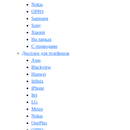
Nokia
OPPO
Samsung
Sony
Xiaomi
На лапках
С проводами
Дисплеи для телефонов
Asus
Blackview
Huawei
Infinix
iPhone
Itel
LG
Meizu
Nokia
OnePlus
OPPO