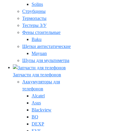
Solins
Струбцины
Термопасты
Тестеры З/У
Фены стоительные
Baku
Щетки антистатические
Mayuan
Щупы для мультиметра
Запчасти для телефонов
Аккумуляторы для
телефонов
Alcatel
Asus
Blackview
BQ
DEXP
EVE