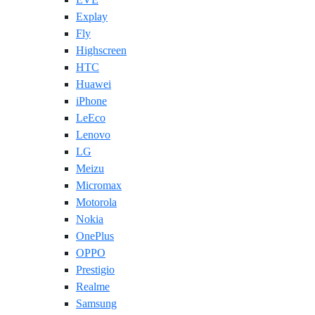
Explay
Fly
Highscreen
HTC
Huawei
iPhone
LeEco
Lenovo
LG
Meizu
Micromax
Motorola
Nokia
OnePlus
OPPO
Prestigio
Realme
Samsung