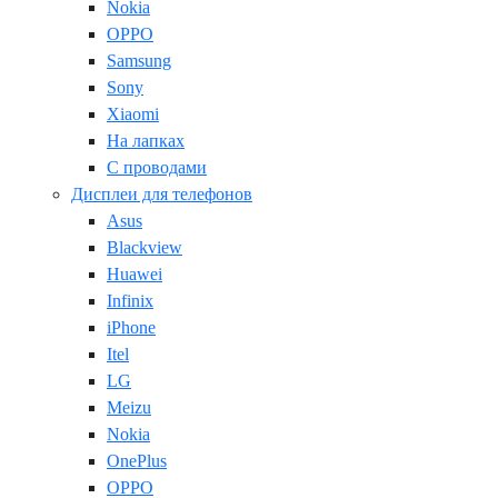
Nokia
OPPO
Samsung
Sony
Xiaomi
На лапках
С проводами
Дисплеи для телефонов
Asus
Blackview
Huawei
Infinix
iPhone
Itel
LG
Meizu
Nokia
OnePlus
OPPO