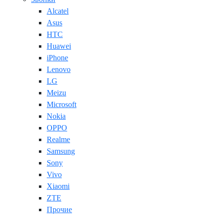
Alcatel
Asus
HTC
Huawei
iPhone
Lenovo
LG
Meizu
Microsoft
Nokia
OPPO
Realme
Samsung
Sony
Vivo
Xiaomi
ZTE
Прочие