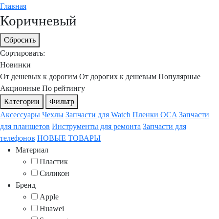
Главная
Коричневый
Сбросить
Сортировать:
Новинки
От дешевых к дорогим
От дорогих к дешевым
Популярные
Акционные
По рейтингу
Категории
Фильтр
Аксессуары
Чехлы
Запчасти для Watch
Пленки OCA
Запчасти
для планшетов
Инструменты для ремонта
Запчасти для
телефонов
НОВЫЕ ТОВАРЫ
Материал
Пластик
Силикон
Бренд
Apple
Huawei