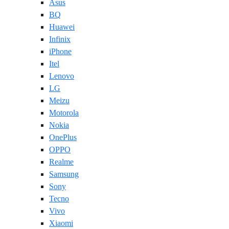
Asus
BQ
Huawei
Infinix
iPhone
Itel
Lenovo
LG
Meizu
Motorola
Nokia
OnePlus
OPPO
Realme
Samsung
Sony
Tecno
Vivo
Xiaomi