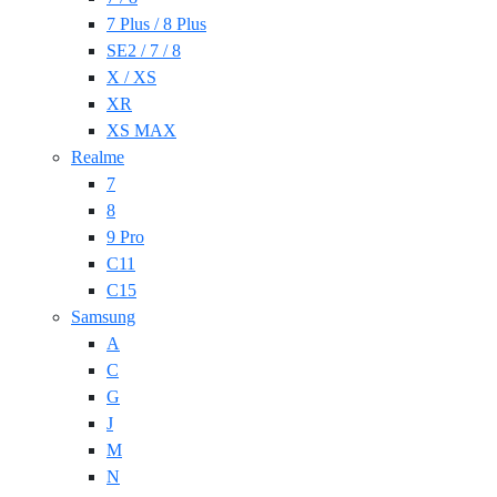
7 Plus / 8 Plus
SE2 / 7 / 8
X / XS
XR
XS MAX
Realme
7
8
9 Pro
C11
C15
Samsung
A
C
G
J
M
N