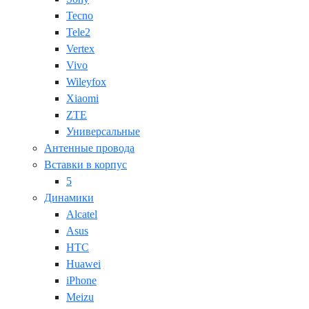
Tecno
Tele2
Vertex
Vivo
Wileyfox
Xiaomi
ZTE
Универсальные
Антенные провода
Вставки в корпус
5
Динамики
Alcatel
Asus
HTC
Huawei
iPhone
Meizu