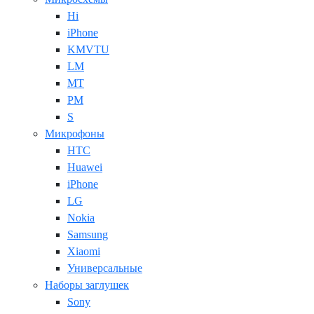
Hi
iPhone
KMVTU
LM
MT
PM
S
Микрофоны
HTC
Huawei
iPhone
LG
Nokia
Samsung
Xiaomi
Универсальные
Наборы заглушек
Sony