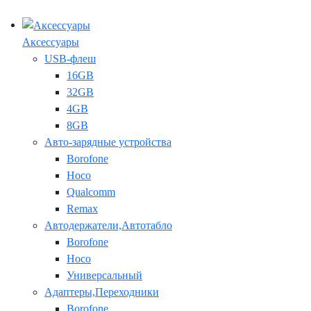
Аксессуары
USB-флеш
16GB
32GB
4GB
8GB
Авто-зарядные устройства
Borofone
Hoco
Qualcomm
Remax
Автодержатели,Автотабло
Borofone
Hoco
Универсальный
Адаптеры,Переходники
Borofone