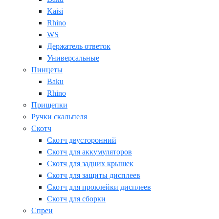
Kaisi
Rhino
WS
Держатель ответок
Универсальные
Пинцеты
Baku
Rhino
Прищепки
Ручки скальпеля
Скотч
Скотч двусторонний
Скотч для аккумуляторов
Скотч для задних крышек
Скотч для защиты дисплеев
Скотч для проклейки дисплеев
Скотч для сборки
Спреи